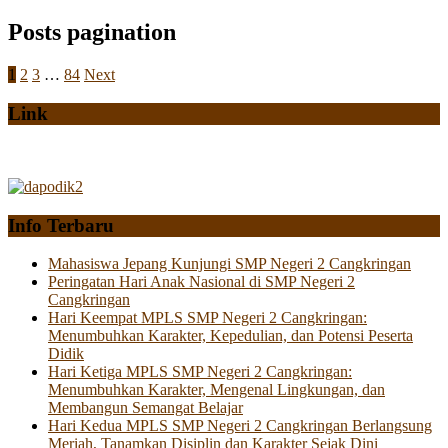
Posts pagination
1
2
3
…
84
Next
Link
Info Terbaru
Mahasiswa Jepang Kunjungi SMP Negeri 2 Cangkringan
Peringatan Hari Anak Nasional di SMP Negeri 2
Cangkringan
Hari Keempat MPLS SMP Negeri 2 Cangkringan:
Menumbuhkan Karakter, Kepedulian, dan Potensi Peserta
Didik
Hari Ketiga MPLS SMP Negeri 2 Cangkringan:
Menumbuhkan Karakter, Mengenal Lingkungan, dan
Membangun Semangat Belajar
Hari Kedua MPLS SMP Negeri 2 Cangkringan Berlangsung
Meriah, Tanamkan Disiplin dan Karakter Sejak Dini