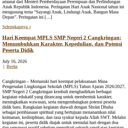
amanat dari Menteri Pemberdayaan Perempuan dan Perlindungan
Anak Republik Indonesia. Peringatan Hari Anak Nasional tahun ini
mengusung tema “Sayangi Anak, Lindungi Anak, Bangun Masa
Depan”. Peringatan ini […]
Selengkapnya »
Hari Keempat MPLS SMP Negeri 2 Cangkringan:
Menumbuhkan Karakter, Kepedulian, dan Potensi
Peserta Didik
July 16, 2026
|
Berita
Cangkringan – Memasuki hari keempat pelaksanaan Masa
Pengenalan Lingkungan Sekolah (MPLS) Tahun Ajaran 2026/2027,
SMP Negeri 2 Cangkringan kembali menghadirkan berbagai
kegiatan edukatif yang dirancang untuk membentuk karakter,
meningkatkan wawasan, serta mengembangkan potensi peserta
didik baru. Rangkaian kegiatan diawali dengan Sholat Dhuha
sebagai pembiasaan spiritual yang bertujuan menanamkan nilai
keimanan, kedisiplinan, dan rasa syukur kepada Allah SWT. Melalui
kegiatan ini, peserta didik diajak untuk memulai hari dengan doa
dan semangat positif sebelum mengikuti seluruh rangkaian kegiatan