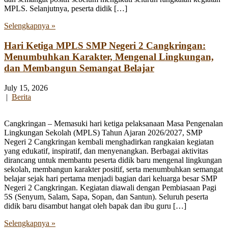
MPLS. Selanjutnya, peserta didik […]
Selengkapnya »
Hari Ketiga MPLS SMP Negeri 2 Cangkringan:
Menumbuhkan Karakter, Mengenal Lingkungan,
dan Membangun Semangat Belajar
July 15, 2026
|
Berita
Cangkringan – Memasuki hari ketiga pelaksanaan Masa Pengenalan
Lingkungan Sekolah (MPLS) Tahun Ajaran 2026/2027, SMP
Negeri 2 Cangkringan kembali menghadirkan rangkaian kegiatan
yang edukatif, inspiratif, dan menyenangkan. Berbagai aktivitas
dirancang untuk membantu peserta didik baru mengenal lingkungan
sekolah, membangun karakter positif, serta menumbuhkan semangat
belajar sejak hari pertama menjadi bagian dari keluarga besar SMP
Negeri 2 Cangkringan. Kegiatan diawali dengan Pembiasaan Pagi
5S (Senyum, Salam, Sapa, Sopan, dan Santun). Seluruh peserta
didik baru disambut hangat oleh bapak dan ibu guru […]
Selengkapnya »