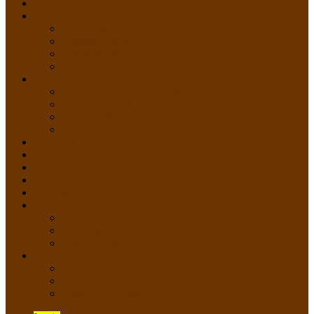
HOME
PROFIL
Profil Sekolah
Fasilitas Sekolah
Visi Misi Sekolah
Guru dan Staff
AKADEMIK
PERATURAN AKADEMIK
KURIKULUM
Silabus Sekolah
Kalender Akademik
GALERI
PPDB
VIDEO PEMBELAJARAN
KONTAK
E-Raport
SISWA
Prestasi Siswa
Daftar Siswa
Data Alumni
LAYANAN
SIPP SMP N 2 Cangkringan
TATA KELOLA SIPP
Saluran Pengaduan