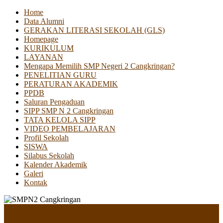
Home
Data Alumni
GERAKAN LITERASI SEKOLAH (GLS)
Homepage
KURIKULUM
LAYANAN
Mengapa Memilih SMP Negeri 2 Cangkringan?
PENELITIAN GURU
PERATURAN AKADEMIK
PPDB
Saluran Pengaduan
SIPP SMP N 2 Cangkringan
TATA KELOLA SIPP
VIDEO PEMBELAJARAN
Profil Sekolah
SISWA
Silabus Sekolah
Kalender Akademik
Galeri
Kontak
Menu