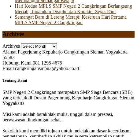
Membangun Semangat Belajar
Hari Kedua MPLS SMP Negeri 2 Cangkringan Berlangsung
Meriah, Tanamkan Disiplin dan Karakter Sejak Dini
Semangat Baru di Lereng Merapi: Keseruan Hari Pertama
MPLS SMP Negeri 2 Cangkringan
Archives
Archives
Alamat
Pagerjurang Kepuharjo Cangkringan Sleman Yogyakarta
55583
Hubungi Kami
081 1295 4675
Email
cangkringansmpn2@yahoo.co.id
Tentang Kami
SMP Negeri 2 Cangkringan merupakan SMP Siaga Bencara (SBB)
yang terletak di Dusun Pagerjurang Kepuharjo Cangkringan Sleman
Yogyakarta
Misi kami adalah berakhlak mulia, unggul dalam prestasi,
berwawasan lingkungan sehat.
Sekolah kami memiliki tujuan untuk meletakkan dasar kecerdasan,
pengetahuan, kepribadian akhlak mulia serta ketrampilan untuk