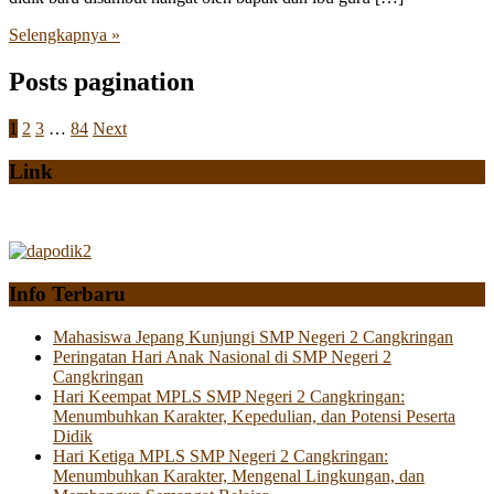
Selengkapnya »
Posts pagination
1
2
3
…
84
Next
Link
Info Terbaru
Mahasiswa Jepang Kunjungi SMP Negeri 2 Cangkringan
Peringatan Hari Anak Nasional di SMP Negeri 2
Cangkringan
Hari Keempat MPLS SMP Negeri 2 Cangkringan:
Menumbuhkan Karakter, Kepedulian, dan Potensi Peserta
Didik
Hari Ketiga MPLS SMP Negeri 2 Cangkringan:
Menumbuhkan Karakter, Mengenal Lingkungan, dan