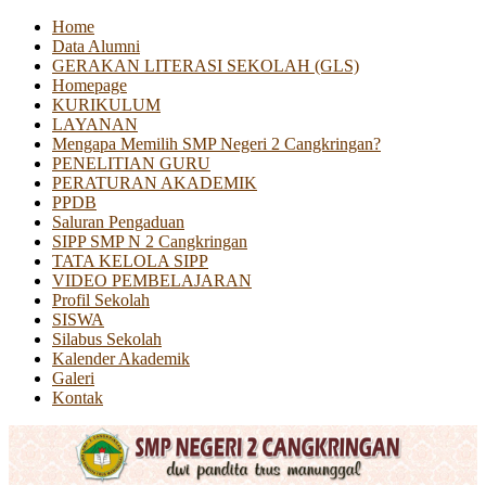
Home
Data Alumni
GERAKAN LITERASI SEKOLAH (GLS)
Homepage
KURIKULUM
LAYANAN
Mengapa Memilih SMP Negeri 2 Cangkringan?
PENELITIAN GURU
PERATURAN AKADEMIK
PPDB
Saluran Pengaduan
SIPP SMP N 2 Cangkringan
TATA KELOLA SIPP
VIDEO PEMBELAJARAN
Profil Sekolah
SISWA
Silabus Sekolah
Kalender Akademik
Galeri
Kontak