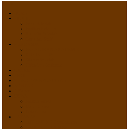
Menu
HOME
PROFIL
Profil Sekolah
Fasilitas Sekolah
Visi Misi Sekolah
Guru dan Staff
AKADEMIK
PERATURAN AKADEMIK
KURIKULUM
Silabus Sekolah
Kalender Akademik
GALERI
PPDB
VIDEO PEMBELAJARAN
KONTAK
E-Raport
SISWA
Prestasi Siswa
Daftar Siswa
Data Alumni
LAYANAN
SIPP SMP N 2 Cangkringan
TATA KELOLA SIPP