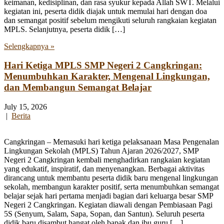
keimanan, kedisiplinan, dan rasa syukur kepada Allah SWT. Melalui
kegiatan ini, peserta didik diajak untuk memulai hari dengan doa
dan semangat positif sebelum mengikuti seluruh rangkaian kegiatan
MPLS. Selanjutnya, peserta didik […]
Selengkapnya »
Hari Ketiga MPLS SMP Negeri 2 Cangkringan:
Menumbuhkan Karakter, Mengenal Lingkungan,
dan Membangun Semangat Belajar
July 15, 2026
|
Berita
Cangkringan – Memasuki hari ketiga pelaksanaan Masa Pengenalan
Lingkungan Sekolah (MPLS) Tahun Ajaran 2026/2027, SMP
Negeri 2 Cangkringan kembali menghadirkan rangkaian kegiatan
yang edukatif, inspiratif, dan menyenangkan. Berbagai aktivitas
dirancang untuk membantu peserta didik baru mengenal lingkungan
sekolah, membangun karakter positif, serta menumbuhkan semangat
belajar sejak hari pertama menjadi bagian dari keluarga besar SMP
Negeri 2 Cangkringan. Kegiatan diawali dengan Pembiasaan Pagi
5S (Senyum, Salam, Sapa, Sopan, dan Santun). Seluruh peserta
didik baru disambut hangat oleh bapak dan ibu guru […]