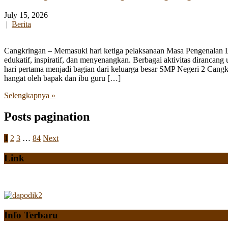
July 15, 2026
|
Berita
Cangkringan – Memasuki hari ketiga pelaksanaan Masa Pengenalan
edukatif, inspiratif, dan menyenangkan. Berbagai aktivitas diranca
hari pertama menjadi bagian dari keluarga besar SMP Negeri 2 Cangk
hangat oleh bapak dan ibu guru […]
Selengkapnya »
Posts pagination
1
2
3
…
84
Next
Link
Info Terbaru