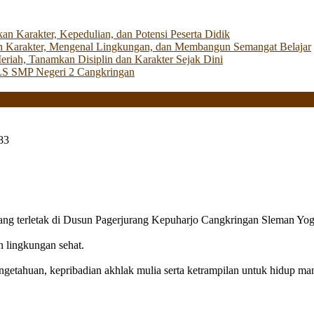
Karakter, Kepedulian, dan Potensi Peserta Didik
 Karakter, Mengenal Lingkungan, dan Membangun Semangat Belajar
iah, Tanamkan Disiplin dan Karakter Sejak Dini
LS SMP Negeri 2 Cangkringan
83
g terletak di Dusun Pagerjurang Kepuharjo Cangkringan Sleman Yog
n lingkungan sehat.
getahuan, kepribadian akhlak mulia serta ketrampilan untuk hidup mand