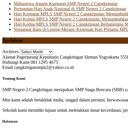
Mahasiswa Jepang Kunjungi SMP Negeri 2 Cangkringan
Peringatan Hari Anak Nasional di SMP Negeri 2 Cangkringan
Hari Keempat MPLS SMP Negeri 2 Cangkringan: Menumbuhkan 
Hari Ketiga MPLS SMP Negeri 2 Cangkringan: Menumbuhkan
Hari Kedua MPLS SMP Negeri 2 Cangkringan Berlangsung Mer
Semangat Baru di Lereng Merapi: Keseruan Hari Pertama MP
Archives
Archives
Alamat
Pagerjurang Kepuharjo Cangkringan Sleman Yogyakarta 555
Hubungi Kami
081 1295 4675
Email
cangkringansmpn2@yahoo.co.id
Tentang Kami
SMP Negeri 2 Cangkringan merupakan SMP Siaga Bencara (SBB) yan
Misi kami adalah berakhlak mulia, unggul dalam prestasi, berwawasa
Sekolah kami memiliki tujuan untuk meletakkan dasar kecerdasan, pen
Halaman