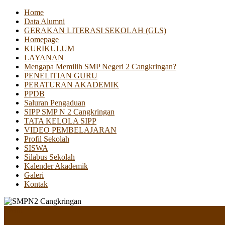
Home
Data Alumni
GERAKAN LITERASI SEKOLAH (GLS)
Homepage
KURIKULUM
LAYANAN
Mengapa Memilih SMP Negeri 2 Cangkringan?
PENELITIAN GURU
PERATURAN AKADEMIK
PPDB
Saluran Pengaduan
SIPP SMP N 2 Cangkringan
TATA KELOLA SIPP
VIDEO PEMBELAJARAN
Profil Sekolah
SISWA
Silabus Sekolah
Kalender Akademik
Galeri
Kontak
Menu