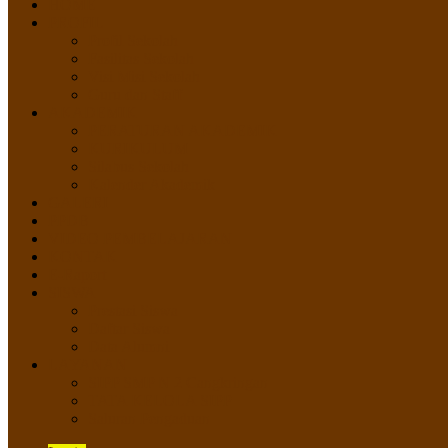
HOME
PROFIL
Profil Sekolah
Fasilitas Sekolah
Visi Misi Sekolah
Guru dan Staff
AKADEMIK
PERATURAN AKADEMIK
KURIKULUM
Silabus Sekolah
Kalender Akademik
GALERI
PPDB
VIDEO PEMBELAJARAN
KONTAK
E-Raport
SISWA
Prestasi Siswa
Daftar Siswa
Data Alumni
LAYANAN
SIPP SMP N 2 Cangkringan
TATA KELOLA SIPP
Saluran Pengaduan