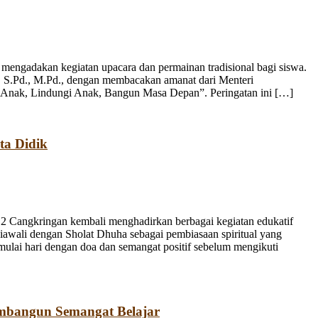
engadakan kegiatan upacara dan permainan tradisional bagi siswa.
, S.Pd., M.Pd., dengan membacakan amanat dari Menteri
 Anak, Lindungi Anak, Bangun Masa Depan”. Peringatan ini […]
ta Didik
 Cangkringan kembali menghadirkan berbagai kegiatan edukatif
iawali dengan Sholat Dhuha sebagai pembiasaan spiritual yang
emulai hari dengan doa dan semangat positif sebelum mengikuti
mbangun Semangat Belajar