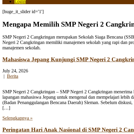
Login
[huge_it_slider id='1']
Mengapa Memilih SMP Negeri 2 Cangkri
SMP Negeri 2 Cangkringan merupakan Sekolah Siaga Bencana (SSB) y
Negeri 2 Cangkringan memiliki manajemen sekolah yang rapi dan pro
manajemen sekolah.
Mahasiswa Jepang Kunjungi SMP Negeri 2 Cangkri
July 24, 2026
|
Berita
SMP Negeri 2 Cangkringan – SMP Negeri 2 Cangkringan menerima kun
lapangan mahasiswa Jepang untuk mengenal dan mempelajari lebih 
(Badan Penanggulangan Bencana Daerah) Sleman. Sebelum diskusi, par
[…]
Selengkapnya »
Peringatan Hari Anak Nasional di SMP Negeri 2 Ca