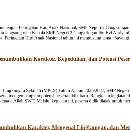
n dengan Peringatan Hari Anak Nasional, SMP Negeri 2 Cangkringan m
pin langsung oleh Kepala SMP Negeri 2 Cangkringan Ibu Evi Apriyani
. Peringatan Hari Anak Nasional tahun ini mengusung tema “Sayangi
umbuhkan Karakter, Kepedulian, dan Potensi Peser
n Lingkungan Sekolah (MPLS) Tahun Ajaran 2026/2027, SMP Negeri 2
rta mengembangkan potensi peserta didik baru. Rangkaian kegiatan d
kepada Allah SWT. Melalui kegiatan ini, peserta didik diajak untuk m
numbuhkan Karakter, Mengenal Lingkungan, dan Me