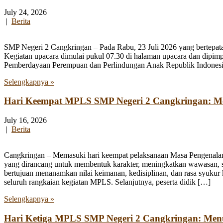
July 24, 2026
|
Berita
SMP Negeri 2 Cangkringan – Pada Rabu, 23 Juli 2026 yang bertepata
Kegiatan upacara dimulai pukul 07.30 di halaman upacara dan dipim
Pemberdayaan Perempuan dan Perlindungan Anak Republik Indonesia
Selengkapnya »
Hari Keempat MPLS SMP Negeri 2 Cangkringan: Men
July 16, 2026
|
Berita
Cangkringan – Memasuki hari keempat pelaksanaan Masa Pengenala
yang dirancang untuk membentuk karakter, meningkatkan wawasan, se
bertujuan menanamkan nilai keimanan, kedisiplinan, dan rasa syukur 
seluruh rangkaian kegiatan MPLS. Selanjutnya, peserta didik […]
Selengkapnya »
Hari Ketiga MPLS SMP Negeri 2 Cangkringan: Me