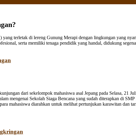
ngan?
ang terletak di lereng Gunung Merapi dengan lingkungan yang nyaman
fesional, serta memiliki tenaga pendidik yang handal, didukung sege
ngan
jungan dari sekelompok mahasiswa asal Jepang pada Selasa, 21 Juli
dalam mengenai Sekolah Siaga Bencana yang sudah diterapkan di SMP
a mahasiswa diarahkan untuk melihat pertunjukan karawitan dan tari o
ngkringan