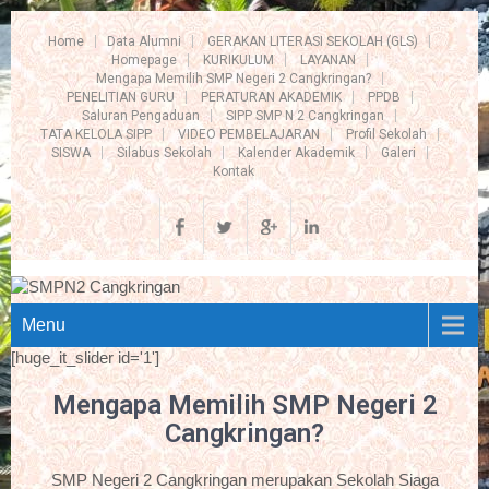
Home
Data Alumni
GERAKAN LITERASI SEKOLAH (GLS)
Homepage
KURIKULUM
LAYANAN
Mengapa Memilih SMP Negeri 2 Cangkringan?
PENELITIAN GURU
PERATURAN AKADEMIK
PPDB
Saluran Pengaduan
SIPP SMP N 2 Cangkringan
TATA KELOLA SIPP
VIDEO PEMBELAJARAN
Profil Sekolah
SISWA
Silabus Sekolah
Kalender Akademik
Galeri
Kontak
Menu
[huge_it_slider id='1']
Mengapa Memilih SMP Negeri 2
Cangkringan?
SMP Negeri 2 Cangkringan merupakan Sekolah Siaga