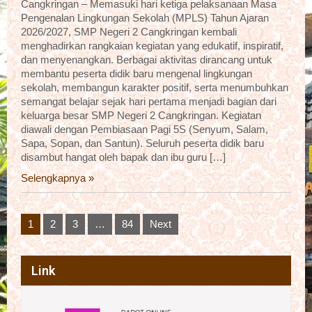
Cangkringan – Memasuki hari ketiga pelaksanaan Masa
Pengenalan Lingkungan Sekolah (MPLS) Tahun Ajaran
2026/2027, SMP Negeri 2 Cangkringan kembali
menghadirkan rangkaian kegiatan yang edukatif, inspiratif,
dan menyenangkan. Berbagai aktivitas dirancang untuk
membantu peserta didik baru mengenal lingkungan
sekolah, membangun karakter positif, serta menumbuhkan
semangat belajar sejak hari pertama menjadi bagian dari
keluarga besar SMP Negeri 2 Cangkringan. Kegiatan
diawali dengan Pembiasaan Pagi 5S (Senyum, Salam,
Sapa, Sopan, dan Santun). Seluruh peserta didik baru
disambut hangat oleh bapak dan ibu guru […]
Selengkapnya »
Posts
1
2
3
…
84
Next
pagination
Link