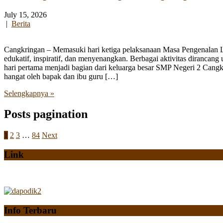
July 15, 2026
|
Berita
Cangkringan – Memasuki hari ketiga pelaksanaan Masa Pengenalan
edukatif, inspiratif, dan menyenangkan. Berbagai aktivitas diranca
hari pertama menjadi bagian dari keluarga besar SMP Negeri 2 Cangk
hangat oleh bapak dan ibu guru […]
Selengkapnya »
Posts pagination
1
2
3
…
84
Next
Link
Info Terbaru