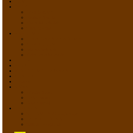
HOME
PROFIL
Profil Sekolah
Fasilitas Sekolah
Visi Misi Sekolah
Guru dan Staff
AKADEMIK
PERATURAN AKADEMIK
KURIKULUM
Silabus Sekolah
Kalender Akademik
GALERI
PPDB
VIDEO PEMBELAJARAN
KONTAK
E-Raport
SISWA
Prestasi Siswa
Daftar Siswa
Data Alumni
LAYANAN
SIPP SMP N 2 Cangkringan
TATA KELOLA SIPP
Saluran Pengaduan