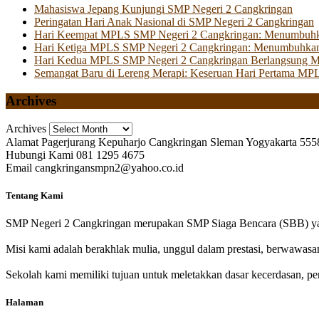
Mahasiswa Jepang Kunjungi SMP Negeri 2 Cangkringan
Peringatan Hari Anak Nasional di SMP Negeri 2 Cangkringan
Hari Keempat MPLS SMP Negeri 2 Cangkringan: Menumbuhkan 
Hari Ketiga MPLS SMP Negeri 2 Cangkringan: Menumbuhkan
Hari Kedua MPLS SMP Negeri 2 Cangkringan Berlangsung Mer
Semangat Baru di Lereng Merapi: Keseruan Hari Pertama MP
Archives
Archives
Alamat
Pagerjurang Kepuharjo Cangkringan Sleman Yogyakarta 555
Hubungi Kami
081 1295 4675
Email
cangkringansmpn2@yahoo.co.id
Tentang Kami
SMP Negeri 2 Cangkringan merupakan SMP Siaga Bencara (SBB) yan
Misi kami adalah berakhlak mulia, unggul dalam prestasi, berwawasa
Sekolah kami memiliki tujuan untuk meletakkan dasar kecerdasan, pen
Halaman