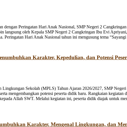
n dengan Peringatan Hari Anak Nasional, SMP Negeri 2 Cangkringan m
pin langsung oleh Kepala SMP Negeri 2 Cangkringan Ibu Evi Apriyani
. Peringatan Hari Anak Nasional tahun ini mengusung tema “Sayangi
umbuhkan Karakter, Kepedulian, dan Potensi Peser
n Lingkungan Sekolah (MPLS) Tahun Ajaran 2026/2027, SMP Negeri 2
rta mengembangkan potensi peserta didik baru. Rangkaian kegiatan d
kepada Allah SWT. Melalui kegiatan ini, peserta didik diajak untuk m
numbuhkan Karakter, Mengenal Lingkungan, dan Me