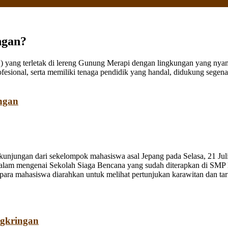
ngan?
ang terletak di lereng Gunung Merapi dengan lingkungan yang nyaman
fesional, serta memiliki tenaga pendidik yang handal, didukung sege
ngan
jungan dari sekelompok mahasiswa asal Jepang pada Selasa, 21 Juli
dalam mengenai Sekolah Siaga Bencana yang sudah diterapkan di SMP
a mahasiswa diarahkan untuk melihat pertunjukan karawitan dan tari o
ngkringan