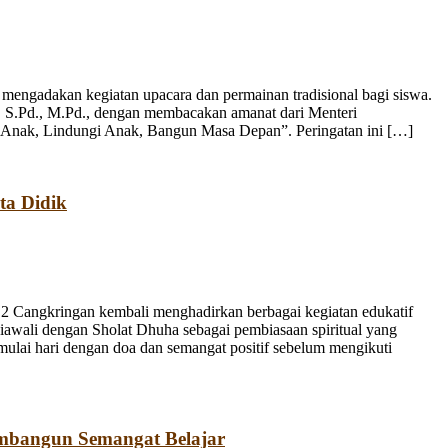
engadakan kegiatan upacara dan permainan tradisional bagi siswa.
, S.Pd., M.Pd., dengan membacakan amanat dari Menteri
 Anak, Lindungi Anak, Bangun Masa Depan”. Peringatan ini […]
ta Didik
 Cangkringan kembali menghadirkan berbagai kegiatan edukatif
iawali dengan Sholat Dhuha sebagai pembiasaan spiritual yang
emulai hari dengan doa dan semangat positif sebelum mengikuti
mbangun Semangat Belajar