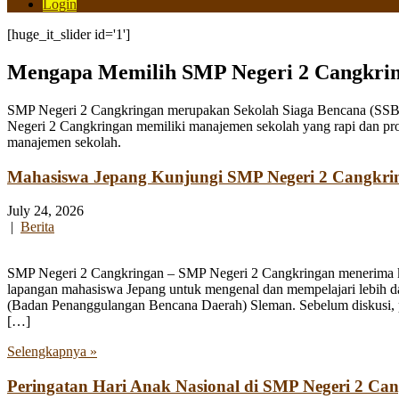
Login
[huge_it_slider id='1']
Mengapa Memilih SMP Negeri 2 Cangkri
SMP Negeri 2 Cangkringan merupakan Sekolah Siaga Bencana (SSB) y
Negeri 2 Cangkringan memiliki manajemen sekolah yang rapi dan pro
manajemen sekolah.
Mahasiswa Jepang Kunjungi SMP Negeri 2 Cangkri
July 24, 2026
|
Berita
SMP Negeri 2 Cangkringan – SMP Negeri 2 Cangkringan menerima kun
lapangan mahasiswa Jepang untuk mengenal dan mempelajari lebih 
(Badan Penanggulangan Bencana Daerah) Sleman. Sebelum diskusi, par
[…]
Selengkapnya »
Peringatan Hari Anak Nasional di SMP Negeri 2 Ca