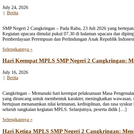
July 24, 2026
|
Berita
SMP Negeri 2 Cangkringan – Pada Rabu, 23 Juli 2026 yang bertepata
Kegiatan upacara dimulai pukul 07.30 di halaman upacara dan dipim
Pemberdayaan Perempuan dan Perlindungan Anak Republik Indonesia
Selengkapnya »
Hari Keempat MPLS SMP Negeri 2 Cangkringan: Men
July 16, 2026
|
Berita
Cangkringan – Memasuki hari keempat pelaksanaan Masa Pengenala
yang dirancang untuk membentuk karakter, meningkatkan wawasan, se
bertujuan menanamkan nilai keimanan, kedisiplinan, dan rasa syukur 
seluruh rangkaian kegiatan MPLS. Selanjutnya, peserta didik […]
Selengkapnya »
Hari Ketiga MPLS SMP Negeri 2 Cangkringan: Me