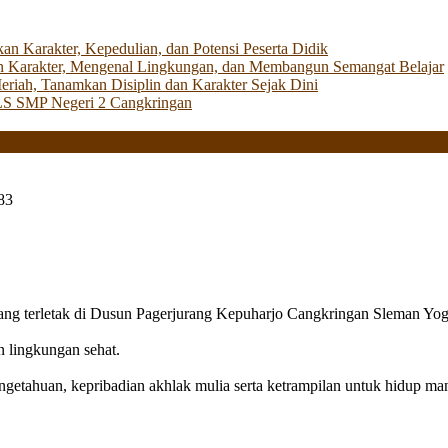
Karakter, Kepedulian, dan Potensi Peserta Didik
 Karakter, Mengenal Lingkungan, dan Membangun Semangat Belajar
iah, Tanamkan Disiplin dan Karakter Sejak Dini
LS SMP Negeri 2 Cangkringan
83
g terletak di Dusun Pagerjurang Kepuharjo Cangkringan Sleman Yog
n lingkungan sehat.
getahuan, kepribadian akhlak mulia serta ketrampilan untuk hidup mand