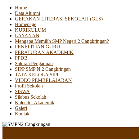
Home
Data Alumni
GERAKAN LITERASI SEKOLAH (GLS)
Homepage
KURIKULUM
LAYANAN
Mengapa Memilih SMP Negeri 2 Cangkringan?
PENELITIAN GURU
PERATURAN AKADEMIK
PPDB
Saluran Pengaduan
SIPP SMP N 2 Cangkringan
TATA KELOLA SIPP
VIDEO PEMBELAJARAN
Profil Sekolah
SISWA
Silabus Sekolah
Kalender Akademik
Galeri
Kontak
Menu