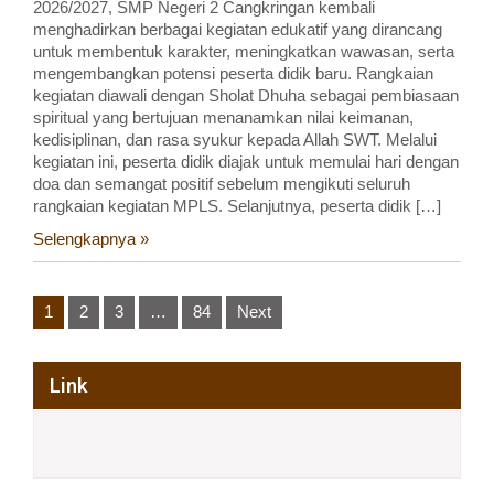
2026/2027, SMP Negeri 2 Cangkringan kembali
menghadirkan berbagai kegiatan edukatif yang dirancang
untuk membentuk karakter, meningkatkan wawasan, serta
mengembangkan potensi peserta didik baru. Rangkaian
kegiatan diawali dengan Sholat Dhuha sebagai pembiasaan
spiritual yang bertujuan menanamkan nilai keimanan,
kedisiplinan, dan rasa syukur kepada Allah SWT. Melalui
kegiatan ini, peserta didik diajak untuk memulai hari dengan
doa dan semangat positif sebelum mengikuti seluruh
rangkaian kegiatan MPLS. Selanjutnya, peserta didik […]
Selengkapnya »
Posts
1
2
3
…
84
Next
pagination
Link