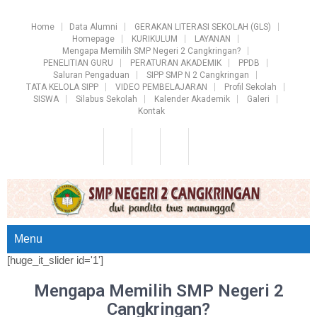
Home
Data Alumni
GERAKAN LITERASI SEKOLAH (GLS)
Homepage
KURIKULUM
LAYANAN
Mengapa Memilih SMP Negeri 2 Cangkringan?
PENELITIAN GURU
PERATURAN AKADEMIK
PPDB
Saluran Pengaduan
SIPP SMP N 2 Cangkringan
TATA KELOLA SIPP
VIDEO PEMBELAJARAN
Profil Sekolah
SISWA
Silabus Sekolah
Kalender Akademik
Galeri
Kontak
Menu
[huge_it_slider id='1']
Mengapa Memilih SMP Negeri 2
Cangkringan?