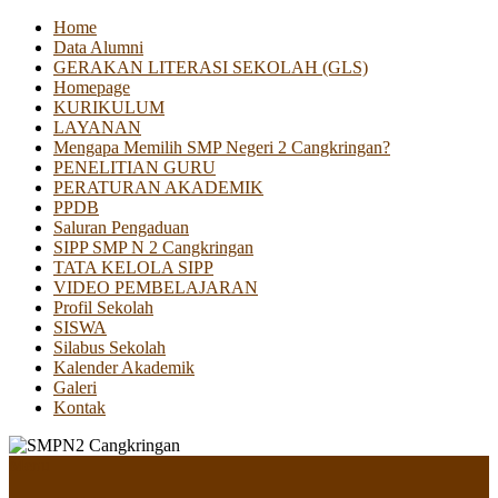
Home
Data Alumni
GERAKAN LITERASI SEKOLAH (GLS)
Homepage
KURIKULUM
LAYANAN
Mengapa Memilih SMP Negeri 2 Cangkringan?
PENELITIAN GURU
PERATURAN AKADEMIK
PPDB
Saluran Pengaduan
SIPP SMP N 2 Cangkringan
TATA KELOLA SIPP
VIDEO PEMBELAJARAN
Profil Sekolah
SISWA
Silabus Sekolah
Kalender Akademik
Galeri
Kontak
Menu