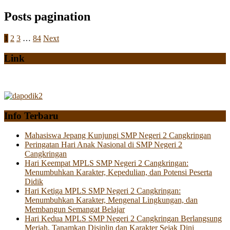
Posts pagination
1
2
3
…
84
Next
Link
Info Terbaru
Mahasiswa Jepang Kunjungi SMP Negeri 2 Cangkringan
Peringatan Hari Anak Nasional di SMP Negeri 2
Cangkringan
Hari Keempat MPLS SMP Negeri 2 Cangkringan:
Menumbuhkan Karakter, Kepedulian, dan Potensi Peserta
Didik
Hari Ketiga MPLS SMP Negeri 2 Cangkringan:
Menumbuhkan Karakter, Mengenal Lingkungan, dan
Membangun Semangat Belajar
Hari Kedua MPLS SMP Negeri 2 Cangkringan Berlangsung
Meriah, Tanamkan Disiplin dan Karakter Sejak Dini