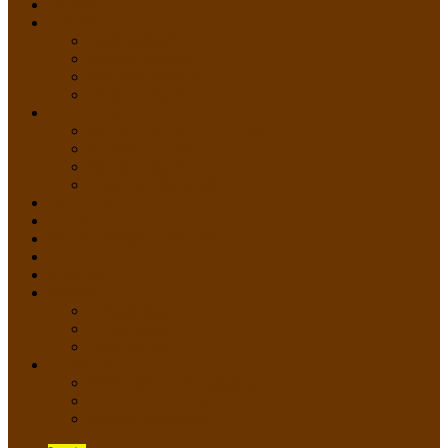
HOME
PROFIL
Profil Sekolah
Fasilitas Sekolah
Visi Misi Sekolah
Guru dan Staff
AKADEMIK
PERATURAN AKADEMIK
KURIKULUM
Silabus Sekolah
Kalender Akademik
GALERI
PPDB
VIDEO PEMBELAJARAN
KONTAK
E-Raport
SISWA
Prestasi Siswa
Daftar Siswa
Data Alumni
LAYANAN
SIPP SMP N 2 Cangkringan
TATA KELOLA SIPP
Saluran Pengaduan