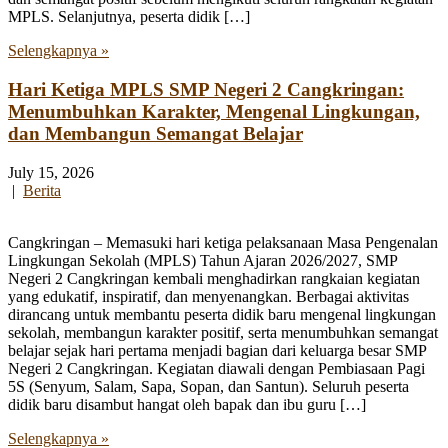
MPLS. Selanjutnya, peserta didik […]
Selengkapnya »
Hari Ketiga MPLS SMP Negeri 2 Cangkringan:
Menumbuhkan Karakter, Mengenal Lingkungan,
dan Membangun Semangat Belajar
July 15, 2026
|
Berita
Cangkringan – Memasuki hari ketiga pelaksanaan Masa Pengenalan
Lingkungan Sekolah (MPLS) Tahun Ajaran 2026/2027, SMP
Negeri 2 Cangkringan kembali menghadirkan rangkaian kegiatan
yang edukatif, inspiratif, dan menyenangkan. Berbagai aktivitas
dirancang untuk membantu peserta didik baru mengenal lingkungan
sekolah, membangun karakter positif, serta menumbuhkan semangat
belajar sejak hari pertama menjadi bagian dari keluarga besar SMP
Negeri 2 Cangkringan. Kegiatan diawali dengan Pembiasaan Pagi
5S (Senyum, Salam, Sapa, Sopan, dan Santun). Seluruh peserta
didik baru disambut hangat oleh bapak dan ibu guru […]
Selengkapnya »