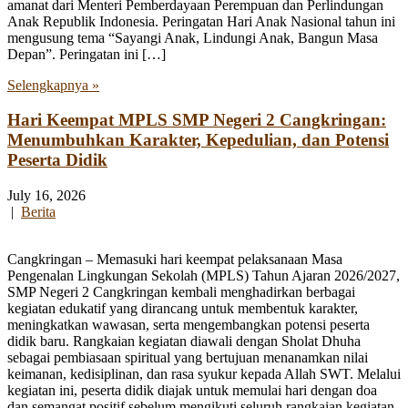
amanat dari Menteri Pemberdayaan Perempuan dan Perlindungan
Anak Republik Indonesia. Peringatan Hari Anak Nasional tahun ini
mengusung tema “Sayangi Anak, Lindungi Anak, Bangun Masa
Depan”. Peringatan ini […]
Selengkapnya »
Hari Keempat MPLS SMP Negeri 2 Cangkringan:
Menumbuhkan Karakter, Kepedulian, dan Potensi
Peserta Didik
July 16, 2026
|
Berita
Cangkringan – Memasuki hari keempat pelaksanaan Masa
Pengenalan Lingkungan Sekolah (MPLS) Tahun Ajaran 2026/2027,
SMP Negeri 2 Cangkringan kembali menghadirkan berbagai
kegiatan edukatif yang dirancang untuk membentuk karakter,
meningkatkan wawasan, serta mengembangkan potensi peserta
didik baru. Rangkaian kegiatan diawali dengan Sholat Dhuha
sebagai pembiasaan spiritual yang bertujuan menanamkan nilai
keimanan, kedisiplinan, dan rasa syukur kepada Allah SWT. Melalui
kegiatan ini, peserta didik diajak untuk memulai hari dengan doa
dan semangat positif sebelum mengikuti seluruh rangkaian kegiatan