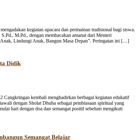
engadakan kegiatan upacara dan permainan tradisional bagi siswa.
, S.Pd., M.Pd., dengan membacakan amanat dari Menteri
 Anak, Lindungi Anak, Bangun Masa Depan”. Peringatan ini […]
ta Didik
 Cangkringan kembali menghadirkan berbagai kegiatan edukatif
iawali dengan Sholat Dhuha sebagai pembiasaan spiritual yang
emulai hari dengan doa dan semangat positif sebelum mengikuti
mbangun Semangat Belajar