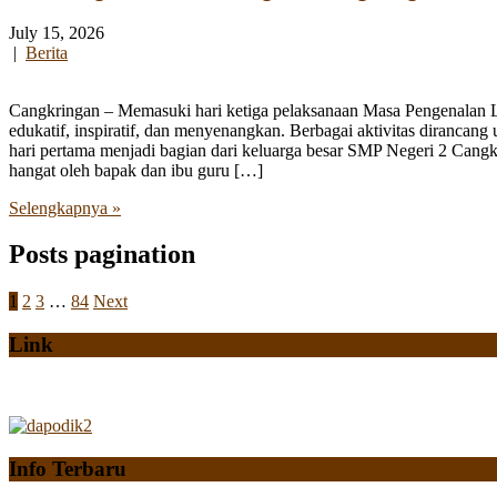
July 15, 2026
|
Berita
Cangkringan – Memasuki hari ketiga pelaksanaan Masa Pengenalan
edukatif, inspiratif, dan menyenangkan. Berbagai aktivitas diranca
hari pertama menjadi bagian dari keluarga besar SMP Negeri 2 Cangk
hangat oleh bapak dan ibu guru […]
Selengkapnya »
Posts pagination
1
2
3
…
84
Next
Link
Info Terbaru