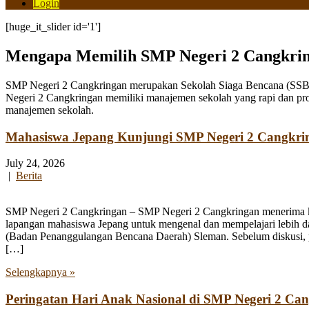
Login
[huge_it_slider id='1']
Mengapa Memilih SMP Negeri 2 Cangkri
SMP Negeri 2 Cangkringan merupakan Sekolah Siaga Bencana (SSB) y
Negeri 2 Cangkringan memiliki manajemen sekolah yang rapi dan pro
manajemen sekolah.
Mahasiswa Jepang Kunjungi SMP Negeri 2 Cangkri
July 24, 2026
|
Berita
SMP Negeri 2 Cangkringan – SMP Negeri 2 Cangkringan menerima kun
lapangan mahasiswa Jepang untuk mengenal dan mempelajari lebih 
(Badan Penanggulangan Bencana Daerah) Sleman. Sebelum diskusi, par
[…]
Selengkapnya »
Peringatan Hari Anak Nasional di SMP Negeri 2 Ca