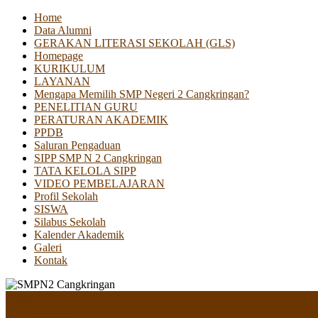
Home
Data Alumni
GERAKAN LITERASI SEKOLAH (GLS)
Homepage
KURIKULUM
LAYANAN
Mengapa Memilih SMP Negeri 2 Cangkringan?
PENELITIAN GURU
PERATURAN AKADEMIK
PPDB
Saluran Pengaduan
SIPP SMP N 2 Cangkringan
TATA KELOLA SIPP
VIDEO PEMBELAJARAN
Profil Sekolah
SISWA
Silabus Sekolah
Kalender Akademik
Galeri
Kontak
Menu