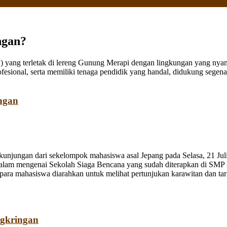
ngan?
ang terletak di lereng Gunung Merapi dengan lingkungan yang nyaman
fesional, serta memiliki tenaga pendidik yang handal, didukung sege
ngan
jungan dari sekelompok mahasiswa asal Jepang pada Selasa, 21 Juli
dalam mengenai Sekolah Siaga Bencana yang sudah diterapkan di SMP
a mahasiswa diarahkan untuk melihat pertunjukan karawitan dan tari o
ngkringan