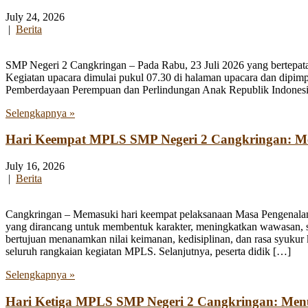
July 24, 2026
|
Berita
SMP Negeri 2 Cangkringan – Pada Rabu, 23 Juli 2026 yang bertepata
Kegiatan upacara dimulai pukul 07.30 di halaman upacara dan dipim
Pemberdayaan Perempuan dan Perlindungan Anak Republik Indonesia
Selengkapnya »
Hari Keempat MPLS SMP Negeri 2 Cangkringan: Men
July 16, 2026
|
Berita
Cangkringan – Memasuki hari keempat pelaksanaan Masa Pengenala
yang dirancang untuk membentuk karakter, meningkatkan wawasan, se
bertujuan menanamkan nilai keimanan, kedisiplinan, dan rasa syukur 
seluruh rangkaian kegiatan MPLS. Selanjutnya, peserta didik […]
Selengkapnya »
Hari Ketiga MPLS SMP Negeri 2 Cangkringan: Me