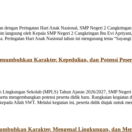
n dengan Peringatan Hari Anak Nasional, SMP Negeri 2 Cangkringan m
pin langsung oleh Kepala SMP Negeri 2 Cangkringan Ibu Evi Apriyani
. Peringatan Hari Anak Nasional tahun ini mengusung tema “Sayangi
umbuhkan Karakter, Kepedulian, dan Potensi Peser
n Lingkungan Sekolah (MPLS) Tahun Ajaran 2026/2027, SMP Negeri 2
rta mengembangkan potensi peserta didik baru. Rangkaian kegiatan d
kepada Allah SWT. Melalui kegiatan ini, peserta didik diajak untuk m
numbuhkan Karakter, Mengenal Lingkungan, dan Me