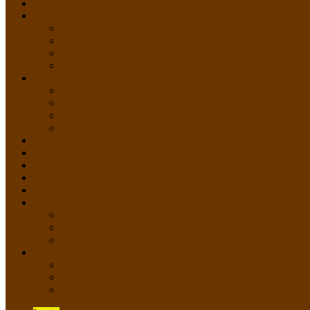
HOME
PROFIL
Profil Sekolah
Fasilitas Sekolah
Visi Misi Sekolah
Guru dan Staff
AKADEMIK
PERATURAN AKADEMIK
KURIKULUM
Silabus Sekolah
Kalender Akademik
GALERI
PPDB
VIDEO PEMBELAJARAN
KONTAK
E-Raport
SISWA
Prestasi Siswa
Daftar Siswa
Data Alumni
LAYANAN
SIPP SMP N 2 Cangkringan
TATA KELOLA SIPP
Saluran Pengaduan