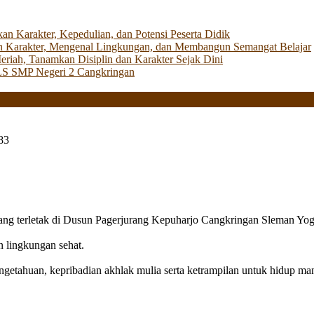
Karakter, Kepedulian, dan Potensi Peserta Didik
 Karakter, Mengenal Lingkungan, dan Membangun Semangat Belajar
iah, Tanamkan Disiplin dan Karakter Sejak Dini
LS SMP Negeri 2 Cangkringan
83
g terletak di Dusun Pagerjurang Kepuharjo Cangkringan Sleman Yog
n lingkungan sehat.
getahuan, kepribadian akhlak mulia serta ketrampilan untuk hidup mand