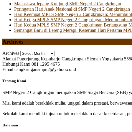
Mahasiswa Jepang Kunjungi SMP Negeri 2 Cangkringan
Peringatan Hari Anak Nasional di SMP Negeri 2 Cangkringan
Hari Keempat MPLS SMP Negeri 2 Cangkringan: Menumbuhkan 
Hari Ketiga MPLS SMP Negeri 2 Cangkringan: Menumbuhkan
Hari Kedua MPLS SMP Negeri 2 Cangkringan Berlangsung Mer
Semangat Baru di Lereng Merapi: Keseruan Hari Pertama MP
Archives
Archives
Alamat
Pagerjurang Kepuharjo Cangkringan Sleman Yogyakarta 555
Hubungi Kami
081 1295 4675
Email
cangkringansmpn2@yahoo.co.id
Tentang Kami
SMP Negeri 2 Cangkringan merupakan SMP Siaga Bencara (SBB) yan
Misi kami adalah berakhlak mulia, unggul dalam prestasi, berwawasa
Sekolah kami memiliki tujuan untuk meletakkan dasar kecerdasan, pen
Halaman