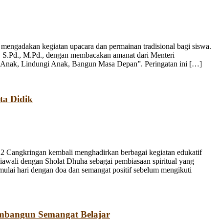
engadakan kegiatan upacara dan permainan tradisional bagi siswa.
, S.Pd., M.Pd., dengan membacakan amanat dari Menteri
 Anak, Lindungi Anak, Bangun Masa Depan”. Peringatan ini […]
ta Didik
 Cangkringan kembali menghadirkan berbagai kegiatan edukatif
iawali dengan Sholat Dhuha sebagai pembiasaan spiritual yang
emulai hari dengan doa dan semangat positif sebelum mengikuti
mbangun Semangat Belajar