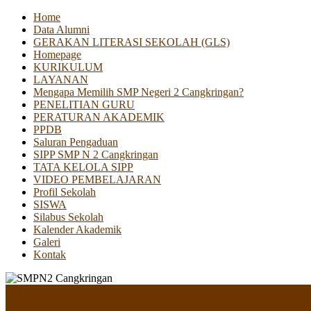
Home
Data Alumni
GERAKAN LITERASI SEKOLAH (GLS)
Homepage
KURIKULUM
LAYANAN
Mengapa Memilih SMP Negeri 2 Cangkringan?
PENELITIAN GURU
PERATURAN AKADEMIK
PPDB
Saluran Pengaduan
SIPP SMP N 2 Cangkringan
TATA KELOLA SIPP
VIDEO PEMBELAJARAN
Profil Sekolah
SISWA
Silabus Sekolah
Kalender Akademik
Galeri
Kontak
Menu