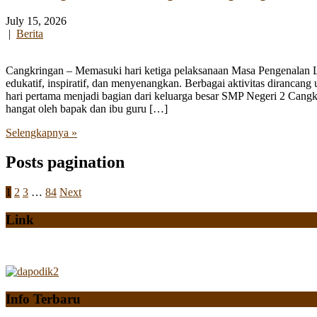
July 15, 2026
|
Berita
Cangkringan – Memasuki hari ketiga pelaksanaan Masa Pengenalan
edukatif, inspiratif, dan menyenangkan. Berbagai aktivitas diranca
hari pertama menjadi bagian dari keluarga besar SMP Negeri 2 Cangk
hangat oleh bapak dan ibu guru […]
Selengkapnya »
Posts pagination
1
2
3
…
84
Next
Link
Info Terbaru