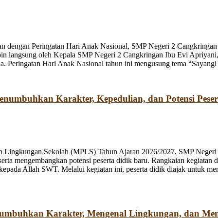
n dengan Peringatan Hari Anak Nasional, SMP Negeri 2 Cangkringan m
pin langsung oleh Kepala SMP Negeri 2 Cangkringan Ibu Evi Apriyani
. Peringatan Hari Anak Nasional tahun ini mengusung tema “Sayangi
umbuhkan Karakter, Kepedulian, dan Potensi Peser
n Lingkungan Sekolah (MPLS) Tahun Ajaran 2026/2027, SMP Negeri 2
rta mengembangkan potensi peserta didik baru. Rangkaian kegiatan d
kepada Allah SWT. Melalui kegiatan ini, peserta didik diajak untuk m
numbuhkan Karakter, Mengenal Lingkungan, dan Me