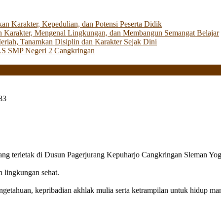
Karakter, Kepedulian, dan Potensi Peserta Didik
 Karakter, Mengenal Lingkungan, dan Membangun Semangat Belajar
iah, Tanamkan Disiplin dan Karakter Sejak Dini
LS SMP Negeri 2 Cangkringan
83
g terletak di Dusun Pagerjurang Kepuharjo Cangkringan Sleman Yog
n lingkungan sehat.
getahuan, kepribadian akhlak mulia serta ketrampilan untuk hidup mand