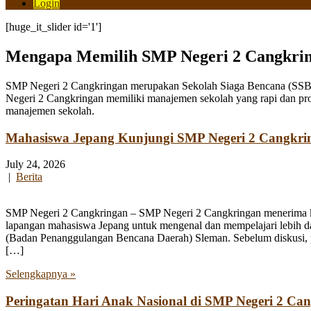
Login
[huge_it_slider id='1']
Mengapa Memilih SMP Negeri 2 Cangkri
SMP Negeri 2 Cangkringan merupakan Sekolah Siaga Bencana (SSB) y
Negeri 2 Cangkringan memiliki manajemen sekolah yang rapi dan pro
manajemen sekolah.
Mahasiswa Jepang Kunjungi SMP Negeri 2 Cangkri
July 24, 2026
|
Berita
SMP Negeri 2 Cangkringan – SMP Negeri 2 Cangkringan menerima kun
lapangan mahasiswa Jepang untuk mengenal dan mempelajari lebih 
(Badan Penanggulangan Bencana Daerah) Sleman. Sebelum diskusi, par
[…]
Selengkapnya »
Peringatan Hari Anak Nasional di SMP Negeri 2 Ca