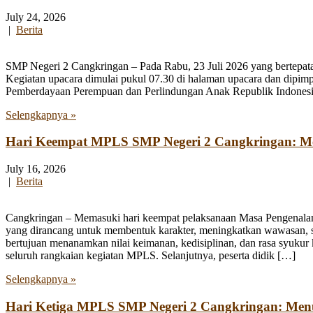
July 24, 2026
|
Berita
SMP Negeri 2 Cangkringan – Pada Rabu, 23 Juli 2026 yang bertepata
Kegiatan upacara dimulai pukul 07.30 di halaman upacara dan dipim
Pemberdayaan Perempuan dan Perlindungan Anak Republik Indonesia
Selengkapnya »
Hari Keempat MPLS SMP Negeri 2 Cangkringan: Men
July 16, 2026
|
Berita
Cangkringan – Memasuki hari keempat pelaksanaan Masa Pengenala
yang dirancang untuk membentuk karakter, meningkatkan wawasan, se
bertujuan menanamkan nilai keimanan, kedisiplinan, dan rasa syukur 
seluruh rangkaian kegiatan MPLS. Selanjutnya, peserta didik […]
Selengkapnya »
Hari Ketiga MPLS SMP Negeri 2 Cangkringan: Me