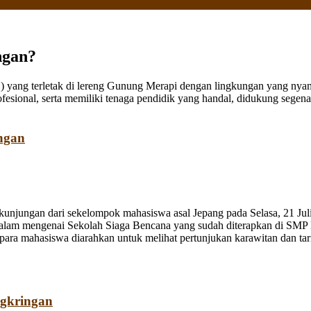
ngan?
ang terletak di lereng Gunung Merapi dengan lingkungan yang nyaman
fesional, serta memiliki tenaga pendidik yang handal, didukung sege
ngan
jungan dari sekelompok mahasiswa asal Jepang pada Selasa, 21 Juli
dalam mengenai Sekolah Siaga Bencana yang sudah diterapkan di SMP
a mahasiswa diarahkan untuk melihat pertunjukan karawitan dan tari o
ngkringan