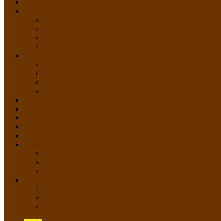
HOME
PROFIL
Profil Sekolah
Fasilitas Sekolah
Visi Misi Sekolah
Guru dan Staff
AKADEMIK
PERATURAN AKADEMIK
KURIKULUM
Silabus Sekolah
Kalender Akademik
GALERI
PPDB
VIDEO PEMBELAJARAN
KONTAK
E-Raport
SISWA
Prestasi Siswa
Daftar Siswa
Data Alumni
LAYANAN
SIPP SMP N 2 Cangkringan
TATA KELOLA SIPP
Saluran Pengaduan