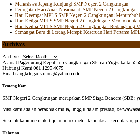
Mahasiswa Jepang Kunjungi SMP Negeri 2 Cangkringan
Peringatan Hari Anak Nasional di SMP Negeri 2 Cangkringan
Hari Keempat MPLS SMP Negeri 2 Cangkringan: Menumbuhkan 
Hari Ketiga MPLS SMP Negeri 2 Cangkringan: Menumbuhkan
Hari Kedua MPLS SMP Negeri 2 Cangkringan Berlangsung Mer
Semangat Baru di Lereng Merapi: Keseruan Hari Pertama MP
Archives
Archives
Alamat
Pagerjurang Kepuharjo Cangkringan Sleman Yogyakarta 555
Hubungi Kami
081 1295 4675
Email
cangkringansmpn2@yahoo.co.id
Tentang Kami
SMP Negeri 2 Cangkringan merupakan SMP Siaga Bencara (SBB) yan
Misi kami adalah berakhlak mulia, unggul dalam prestasi, berwawasa
Sekolah kami memiliki tujuan untuk meletakkan dasar kecerdasan, pen
Halaman