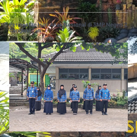
Selengkapnya »
Peringatan Hari Anak Nasional di SMP Negeri 2
Cangkringan
July 24, 2026
|
Berita