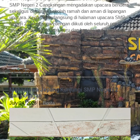
SMP Negeri 2 Cangkringan mengadakan upacara bendera
sekaligus deklarasi sekolah ramah dan aman di lapangan
upacara. Kegiatan berlangsung di halaman upacara SMP
Negeri 2 Cangkringan dengan diikuti oleh seluruh peserta
upacara yang terdiri atas guru dan karyawan serta siswa
kelas VII, VIII, dan IX. Kegiatan tersebut juga dihadiri oleh
sejumlah tamu undangan dari berbagai unsur, antara lain
Kapolsek Cangkringan, Danramil Cangkringan, Kepala
Puskesmas Cangkrigan, Bhabinkamtibmas Cangkringan,
Babinsa Cangkringan, Korwil Cangkringan, Lurah […]
Selengkapnya »
Mahasiswa Jepang Kunjungi SMP Negeri 2
Cangkringan
July 24, 2026
|
Berita