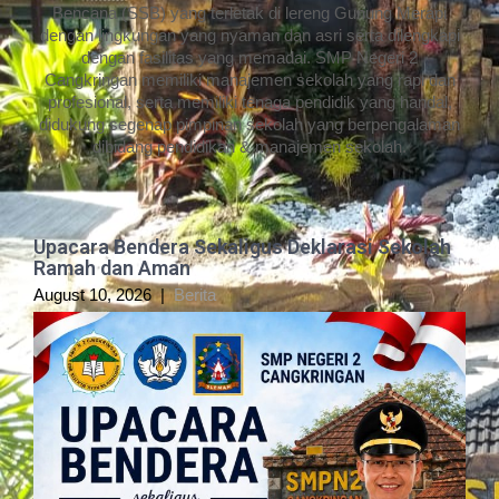
Bencana (SSB) yang terletak di lereng Gunung Merapi
dengan lingkungan yang nyaman dan asri serta dilengkapi
dengan fasilitas yang memadai. SMP Negeri 2
Cangkringan memiliki manajemen sekolah yang rapi dan
profesional, serta memiliki tenaga pendidik yang handal,
didukung segenap pimpinan sekolah yang berpengalaman
dibidang pendidikan & manajemen sekolah.
Upacara Bendera Sekaligus Deklarasi Sekolah
Ramah dan Aman
August 10, 2026
|
Berita