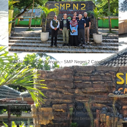
SMP Negeri 2 Cangkringan – SMP Negeri 2 Cangkringan
menerima kunjungan dari sekelompok mahasiswa asal
Jepang pada Selasa, 21 Juli 2026. Kunjungan ini
merupakan bagian dari program pembelajaran lapangan
mahasiswa Jepang untuk mengenal dan mempelajari lebih
dalam mengenai Sekolah Siaga Bencana yang sudah
diterapkan di SMP Negeri 2 Cangkringan. Kunjungan ini
juga didampingi dari BPBD (Badan Penanggulangan
Bencana Daerah) Sleman. Sebelum diskusi, para
mahasiswa diarahkan untuk melihat pertunjukan karawitan
dan tari oleh para siswa siswi. Diskusi berlansung secara
interaktif dengan […]