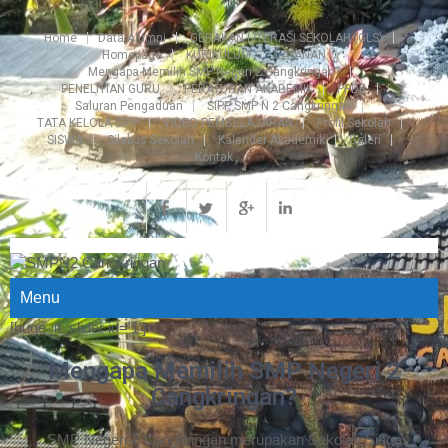
Home
Data Alumni
GERAKAN LITERASI SEKOLAH (GLS)
Homepage
KURIKULUM
LAYANAN
Mengapa Memilih SMP Negeri 2 Cangkringan?
PENELITIAN GURU
PERATURAN AKADEMIK
PPDB
Saluran Pengaduan
SIPP SMP N 2 Cangkringan
TATA KELOLA SIPP
VIDEO PEMBELAJARAN
Profil Sekolah
SISWA
Silabus Sekolah
Kalender Akademik
Galeri
Kontak
Menu
[huge_it_slider id='1']
Mengapa Memilih SMP Negeri 2
Cangkringan?
SMP Negeri 2 Cangkringan merupakan Sekolah Siaga