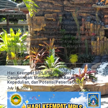
SMP Negeri 2 Cangkringan – Pada Rabu, 23 Juli 2026
yang bertepatan dengan Peringatan Hari Anak Nasional,
SMP Negeri 2 Cangkringan mengadakan kegiatan upacara
dan permainan tradisional bagi siswa. Kegiatan upacara
dimulai pukul 07.30 di halaman upacara dan dipimpin
langsung oleh Kepala SMP Negeri 2 Cangkringan Ibu Evi
Apriyani, S.Pd., M.Pd., dengan membacakan amanat dari
Menteri Pemberdayaan Perempuan dan Perlindungan Anak
Republik Indonesia. Peringatan Hari Anak Nasional tahun
ini mengusung tema “Sayangi Anak, Lindungi Anak, Bangun
Masa Depan”. Peringatan ini […]
Selengkapnya »
Hari Keempat MPLS SMP Negeri 2
Cangkringan: Menumbuhkan Karakter,
Kepedulian, dan Potensi Peserta Didik
July 16, 2026
|
Berita