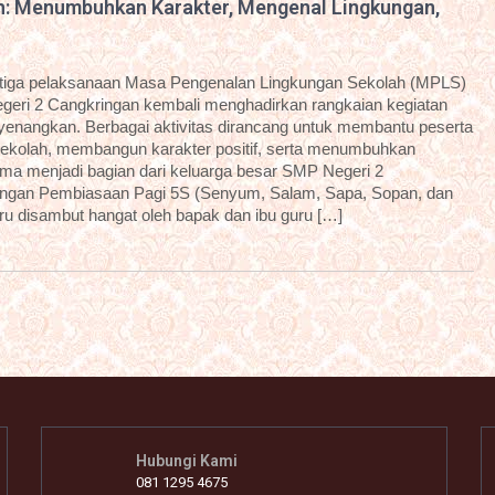
n: Menumbuhkan Karakter, Mengenal Lingkungan,
etiga pelaksanaan Masa Pengenalan Lingkungan Sekolah (MPLS)
geri 2 Cangkringan kembali menghadirkan rangkaian kegiatan
enyenangkan. Berbagai aktivitas dirancang untuk membantu peserta
sekolah, membangun karakter positif, serta menumbuhkan
ama menjadi bagian dari keluarga besar SMP Negeri 2
dengan Pembiasaan Pagi 5S (Senyum, Salam, Sapa, Sopan, dan
aru disambut hangat oleh bapak dan ibu guru […]
Hubungi Kami
081 1295 4675