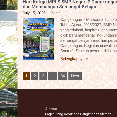
Hari Ketiga MPLS SMP Negeri 2 Cangkringa
dan Membangun Semangat Belajar
July 15, 2026
|
Berita
Cangkringan – Memasuki hari k
Tahun Ajaran 2026/2027, SMP Ne
yang edukatif, inspiratif, dan m
didik baru mengenal lingkungan 
semangat belajar sejak hari pert
Cangkringan. Kegiatan diawali 
Santun). Seluruh peserta didik b
Selengkapnya »
Posts
1
2
3
…
84
Next
pagination
Alamat
Pagerjurang Kepuharjo Cangkringan Sleman