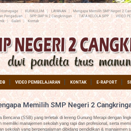
Homepage
KURIKULUM
LAYANAN
Mengapa Memilih SMP Negeri 2 Can
ran Pengaduan
SIPP SMP N 2 Cangkringan
TATA KELOLA SIPP
VIDEO P
mik
Galeri
Kontak
DB
VIDEO PEMBELAJARAN
KONTAK
E-RAPORT
S
ngapa Memilih SMP Negeri 2 Cangkring
Bencana (SSB) yang terletak di lereng Gunung Merapi dengan lingk
 memiliki manajemen sekolah yang rapi dan profesional, serta memil
an sekolah yang berpengalaman dibidang pendidikan & manajemen s