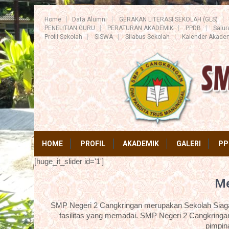
Home
Data Alumni
GERAKAN LITERASI SEKOLAH (GLS)
PENELITIAN GURU
PERATURAN AKADEMIK
PPDB
Salu
Profil Sekolah
SISWA
Silabus Sekolah
Kalender Akade
HOME
PROFIL
AKADEMIK
GALERI
PP
[huge_it_slider id='1']
Me
SMP Negeri 2 Cangkringan merupakan Sekolah Siaga 
fasilitas yang memadai. SMP Negeri 2 Cangkringan
pimpin