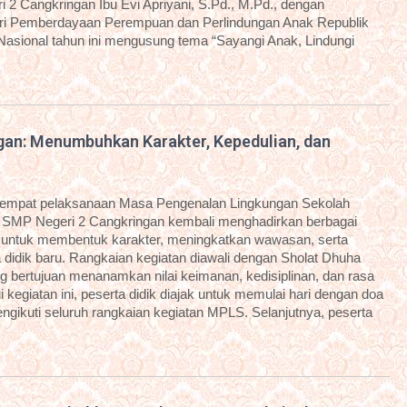
 2 Cangkringan Ibu Evi Apriyani, S.Pd., M.Pd., dengan
i Pemberdayaan Perempuan dan Perlindungan Anak Republik
 Nasional tahun ini mengusung tema “Sayangi Anak, Lindungi
an: Menumbuhkan Karakter, Kepedulian, dan
eempat pelaksanaan Masa Pengenalan Lingkungan Sekolah
 SMP Negeri 2 Cangkringan kembali menghadirkan berbagai
g untuk membentuk karakter, meningkatkan wawasan, serta
idik baru. Rangkaian kegiatan diawali dengan Sholat Dhuha
g bertujuan menanamkan nilai keimanan, kedisiplinan, dan rasa
kegiatan ini, peserta didik diajak untuk memulai hari dengan doa
ngikuti seluruh rangkaian kegiatan MPLS. Selanjutnya, peserta