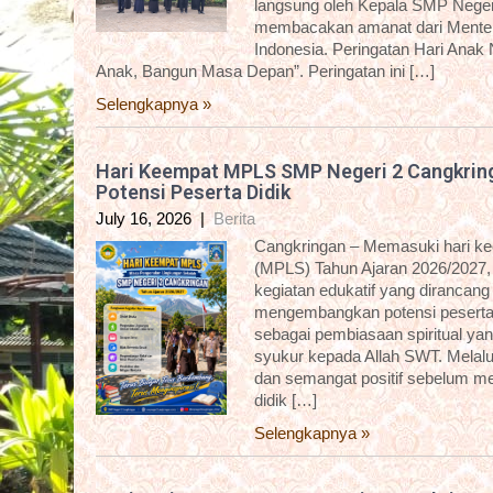
langsung oleh Kepala SMP Negeri
membacakan amanat dari Menter
Indonesia. Peringatan Hari Anak
Anak, Bangun Masa Depan”. Peringatan ini […]
Selengkapnya »
Hari Keempat MPLS SMP Negeri 2 Cangkring
Potensi Peserta Didik
July 16, 2026
|
Berita
Cangkringan – Memasuki hari k
(MPLS) Tahun Ajaran 2026/2027,
kegiatan edukatif yang dirancan
mengembangkan potensi peserta d
sebagai pembiasaan spiritual yan
syukur kepada Allah SWT. Melalui 
dan semangat positif sebelum me
didik […]
Selengkapnya »