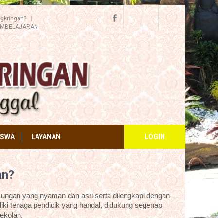
gkringan?
EMBELAJARAN
ISWA
LAYANAN
LOGIN
an?
ungan yang nyaman dan asri serta dilengkapi dengan
iki tenaga pendidik yang handal, didukung segenap
ekolah.