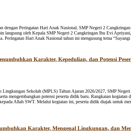
n dengan Peringatan Hari Anak Nasional, SMP Negeri 2 Cangkringan m
pin langsung oleh Kepala SMP Negeri 2 Cangkringan Ibu Evi Apriyani
. Peringatan Hari Anak Nasional tahun ini mengusung tema “Sayangi
umbuhkan Karakter, Kepedulian, dan Potensi Peser
n Lingkungan Sekolah (MPLS) Tahun Ajaran 2026/2027, SMP Negeri 2
rta mengembangkan potensi peserta didik baru. Rangkaian kegiatan d
kepada Allah SWT. Melalui kegiatan ini, peserta didik diajak untuk m
numbuhkan Karakter, Mengenal Lingkungan, dan Me