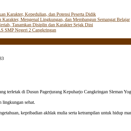
Karakter, Kepedulian, dan Potensi Peserta Didik
 Karakter, Mengenal Lingkungan, dan Membangun Semangat Belajar
iah, Tanamkan Disiplin dan Karakter Sejak Dini
LS SMP Negeri 2 Cangkringan
83
g terletak di Dusun Pagerjurang Kepuharjo Cangkringan Sleman Yog
n lingkungan sehat.
getahuan, kepribadian akhlak mulia serta ketrampilan untuk hidup mand