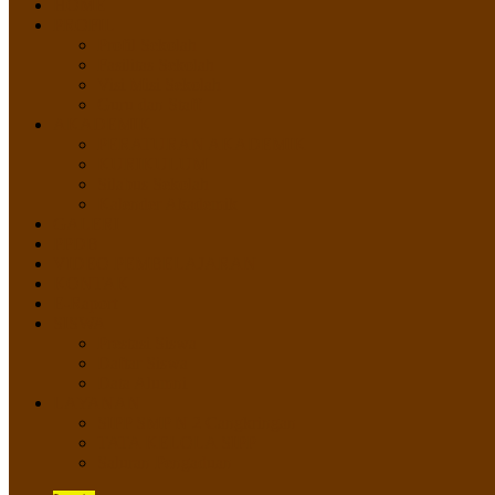
HOME
PROFIL
Profil Sekolah
Fasilitas Sekolah
Visi Misi Sekolah
Guru dan Staff
AKADEMIK
PERATURAN AKADEMIK
KURIKULUM
Silabus Sekolah
Kalender Akademik
GALERI
PPDB
VIDEO PEMBELAJARAN
KONTAK
E-Raport
SISWA
Prestasi Siswa
Daftar Siswa
Data Alumni
LAYANAN
SIPP SMP N 2 Cangkringan
TATA KELOLA SIPP
Saluran Pengaduan