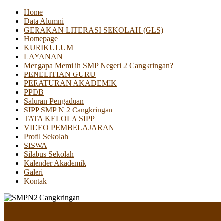
Home
Data Alumni
GERAKAN LITERASI SEKOLAH (GLS)
Homepage
KURIKULUM
LAYANAN
Mengapa Memilih SMP Negeri 2 Cangkringan?
PENELITIAN GURU
PERATURAN AKADEMIK
PPDB
Saluran Pengaduan
SIPP SMP N 2 Cangkringan
TATA KELOLA SIPP
VIDEO PEMBELAJARAN
Profil Sekolah
SISWA
Silabus Sekolah
Kalender Akademik
Galeri
Kontak
Menu