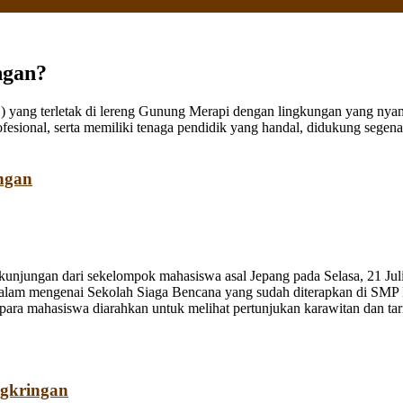
ngan?
ang terletak di lereng Gunung Merapi dengan lingkungan yang nyaman
fesional, serta memiliki tenaga pendidik yang handal, didukung sege
ngan
jungan dari sekelompok mahasiswa asal Jepang pada Selasa, 21 Juli
dalam mengenai Sekolah Siaga Bencana yang sudah diterapkan di SMP
a mahasiswa diarahkan untuk melihat pertunjukan karawitan dan tari o
ngkringan