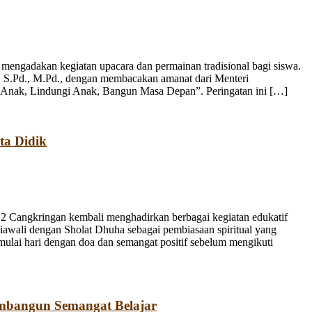
engadakan kegiatan upacara dan permainan tradisional bagi siswa.
, S.Pd., M.Pd., dengan membacakan amanat dari Menteri
 Anak, Lindungi Anak, Bangun Masa Depan”. Peringatan ini […]
ta Didik
 Cangkringan kembali menghadirkan berbagai kegiatan edukatif
iawali dengan Sholat Dhuha sebagai pembiasaan spiritual yang
emulai hari dengan doa dan semangat positif sebelum mengikuti
mbangun Semangat Belajar