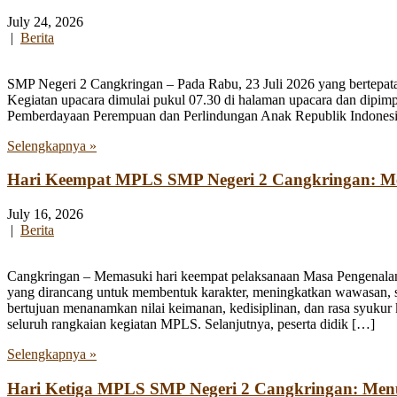
July 24, 2026
|
Berita
SMP Negeri 2 Cangkringan – Pada Rabu, 23 Juli 2026 yang bertepata
Kegiatan upacara dimulai pukul 07.30 di halaman upacara dan dipim
Pemberdayaan Perempuan dan Perlindungan Anak Republik Indonesia
Selengkapnya »
Hari Keempat MPLS SMP Negeri 2 Cangkringan: Men
July 16, 2026
|
Berita
Cangkringan – Memasuki hari keempat pelaksanaan Masa Pengenala
yang dirancang untuk membentuk karakter, meningkatkan wawasan, se
bertujuan menanamkan nilai keimanan, kedisiplinan, dan rasa syukur 
seluruh rangkaian kegiatan MPLS. Selanjutnya, peserta didik […]
Selengkapnya »
Hari Ketiga MPLS SMP Negeri 2 Cangkringan: Me