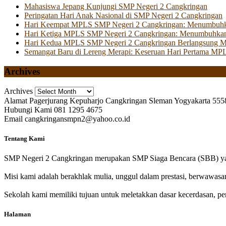
Mahasiswa Jepang Kunjungi SMP Negeri 2 Cangkringan
Peringatan Hari Anak Nasional di SMP Negeri 2 Cangkringan
Hari Keempat MPLS SMP Negeri 2 Cangkringan: Menumbuhkan 
Hari Ketiga MPLS SMP Negeri 2 Cangkringan: Menumbuhkan
Hari Kedua MPLS SMP Negeri 2 Cangkringan Berlangsung Mer
Semangat Baru di Lereng Merapi: Keseruan Hari Pertama MP
Archives
Archives
Alamat
Pagerjurang Kepuharjo Cangkringan Sleman Yogyakarta 555
Hubungi Kami
081 1295 4675
Email
cangkringansmpn2@yahoo.co.id
Tentang Kami
SMP Negeri 2 Cangkringan merupakan SMP Siaga Bencara (SBB) yan
Misi kami adalah berakhlak mulia, unggul dalam prestasi, berwawasa
Sekolah kami memiliki tujuan untuk meletakkan dasar kecerdasan, pen
Halaman