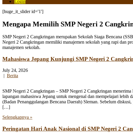
Login
[huge_it_slider id='1']
Mengapa Memilih SMP Negeri 2 Cangkri
SMP Negeri 2 Cangkringan merupakan Sekolah Siaga Bencana (SSB) y
Negeri 2 Cangkringan memiliki manajemen sekolah yang rapi dan pro
manajemen sekolah.
Mahasiswa Jepang Kunjungi SMP Negeri 2 Cangkri
July 24, 2026
|
Berita
SMP Negeri 2 Cangkringan – SMP Negeri 2 Cangkringan menerima kun
lapangan mahasiswa Jepang untuk mengenal dan mempelajari lebih 
(Badan Penanggulangan Bencana Daerah) Sleman. Sebelum diskusi, par
[…]
Selengkapnya »
Peringatan Hari Anak Nasional di SMP Negeri 2 Ca