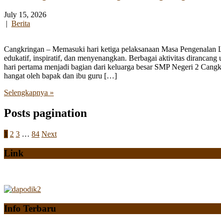
July 15, 2026
|
Berita
Cangkringan – Memasuki hari ketiga pelaksanaan Masa Pengenalan
edukatif, inspiratif, dan menyenangkan. Berbagai aktivitas diranca
hari pertama menjadi bagian dari keluarga besar SMP Negeri 2 Cangk
hangat oleh bapak dan ibu guru […]
Selengkapnya »
Posts pagination
1
2
3
…
84
Next
Link
Info Terbaru