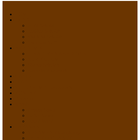
Menu
HOME
PROFIL
Profil Sekolah
Fasilitas Sekolah
Visi Misi Sekolah
Guru dan Staff
AKADEMIK
PERATURAN AKADEMIK
KURIKULUM
Silabus Sekolah
Kalender Akademik
GALERI
PPDB
VIDEO PEMBELAJARAN
KONTAK
E-Raport
SISWA
Prestasi Siswa
Daftar Siswa
Data Alumni
LAYANAN
SIPP SMP N 2 Cangkringan
TATA KELOLA SIPP