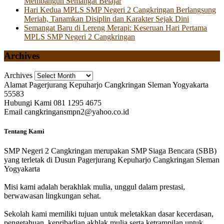
Membangun Semangat Belajar
Hari Kedua MPLS SMP Negeri 2 Cangkringan Berlangsung
Meriah, Tanamkan Disiplin dan Karakter Sejak Dini
Semangat Baru di Lereng Merapi: Keseruan Hari Pertama
MPLS SMP Negeri 2 Cangkringan
Archives
Archives
Alamat
Pagerjurang Kepuharjo Cangkringan Sleman Yogyakarta
55583
Hubungi Kami
081 1295 4675
Email
cangkringansmpn2@yahoo.co.id
Tentang Kami
SMP Negeri 2 Cangkringan merupakan SMP Siaga Bencara (SBB)
yang terletak di Dusun Pagerjurang Kepuharjo Cangkringan Sleman
Yogyakarta
Misi kami adalah berakhlak mulia, unggul dalam prestasi,
berwawasan lingkungan sehat.
Sekolah kami memiliki tujuan untuk meletakkan dasar kecerdasan,
pengetahuan, kepribadian akhlak mulia serta ketrampilan untuk