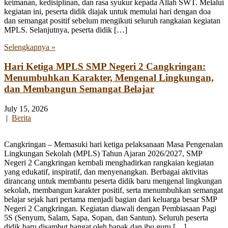
keimanan, kedisiplinan, dan rasa syukur kepada Allah SWT. Melalui
kegiatan ini, peserta didik diajak untuk memulai hari dengan doa
dan semangat positif sebelum mengikuti seluruh rangkaian kegiatan
MPLS. Selanjutnya, peserta didik […]
Selengkapnya »
Hari Ketiga MPLS SMP Negeri 2 Cangkringan:
Menumbuhkan Karakter, Mengenal Lingkungan,
dan Membangun Semangat Belajar
July 15, 2026
|
Berita
Cangkringan – Memasuki hari ketiga pelaksanaan Masa Pengenalan
Lingkungan Sekolah (MPLS) Tahun Ajaran 2026/2027, SMP
Negeri 2 Cangkringan kembali menghadirkan rangkaian kegiatan
yang edukatif, inspiratif, dan menyenangkan. Berbagai aktivitas
dirancang untuk membantu peserta didik baru mengenal lingkungan
sekolah, membangun karakter positif, serta menumbuhkan semangat
belajar sejak hari pertama menjadi bagian dari keluarga besar SMP
Negeri 2 Cangkringan. Kegiatan diawali dengan Pembiasaan Pagi
5S (Senyum, Salam, Sapa, Sopan, dan Santun). Seluruh peserta
didik baru disambut hangat oleh bapak dan ibu guru […]