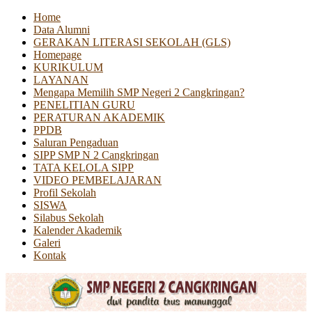
Home
Data Alumni
GERAKAN LITERASI SEKOLAH (GLS)
Homepage
KURIKULUM
LAYANAN
Mengapa Memilih SMP Negeri 2 Cangkringan?
PENELITIAN GURU
PERATURAN AKADEMIK
PPDB
Saluran Pengaduan
SIPP SMP N 2 Cangkringan
TATA KELOLA SIPP
VIDEO PEMBELAJARAN
Profil Sekolah
SISWA
Silabus Sekolah
Kalender Akademik
Galeri
Kontak