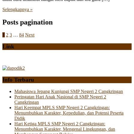
Selengkapnya »
Posts pagination
1
2
3
…
84
Next
Link
Info Terbaru
Mahasiswa Jepang Kunjungi SMP Negeri 2 Cangkringan
Peringatan Hari Anak Nasional di SMP Negeri 2
Cangkringan
Hari Keempat MPLS SMP Negeri 2 Cangkringan:
Menumbuhkan Karakter, Kepedulian, dan Potensi Peserta
Didik
Hari Ketiga MPLS SMP Negeri 2 Cangkringan:
Menumbuhkan Karakter, Mengenal Lingkungan, dan