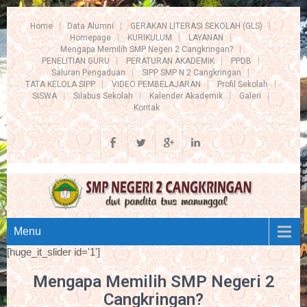
Home
Data Alumni
GERAKAN LITERASI SEKOLAH (GLS)
Homepage
KURIKULUM
LAYANAN
Mengapa Memilih SMP Negeri 2 Cangkringan?
PENELITIAN GURU
PERATURAN AKADEMIK
PPDB
Saluran Pengaduan
SIPP SMP N 2 Cangkringan
TATA KELOLA SIPP
VIDEO PEMBELAJARAN
Profil Sekolah
SISWA
Silabus Sekolah
Kalender Akademik
Galeri
Kontak
Menu
[huge_it_slider id='1']
Mengapa Memilih SMP Negeri 2
Cangkringan?