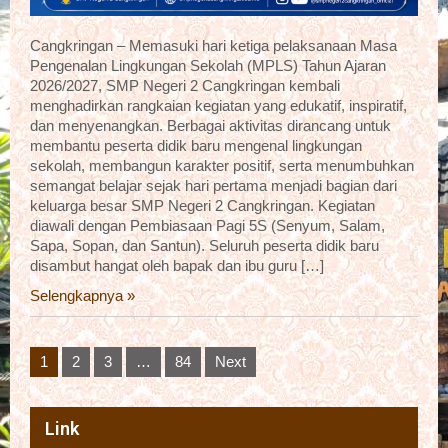
Cangkringan – Memasuki hari ketiga pelaksanaan Masa
Pengenalan Lingkungan Sekolah (MPLS) Tahun Ajaran
2026/2027, SMP Negeri 2 Cangkringan kembali
menghadirkan rangkaian kegiatan yang edukatif, inspiratif,
dan menyenangkan. Berbagai aktivitas dirancang untuk
membantu peserta didik baru mengenal lingkungan
sekolah, membangun karakter positif, serta menumbuhkan
semangat belajar sejak hari pertama menjadi bagian dari
keluarga besar SMP Negeri 2 Cangkringan. Kegiatan
diawali dengan Pembiasaan Pagi 5S (Senyum, Salam,
Sapa, Sopan, dan Santun). Seluruh peserta didik baru
disambut hangat oleh bapak dan ibu guru […]
Selengkapnya »
Posts
1
2
3
…
84
Next
pagination
Link