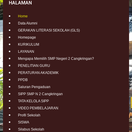
HALAMAN
Home
Data Alumni
GERAKAN LITERASI SEKOLAH (GLS)
Homepage
KURIKULUM
LAYANAN
Mengapa Memilih SMP Negeri 2 Cangkringan?
PENELITIAN GURU
PERATURAN AKADEMIK
PPDB
Saluran Pengaduan
SIPP SMP N 2 Cangkringan
TATA KELOLA SIPP
VIDEO PEMBELAJARAN
Profil Sekolah
SISWA
Silabus Sekolah