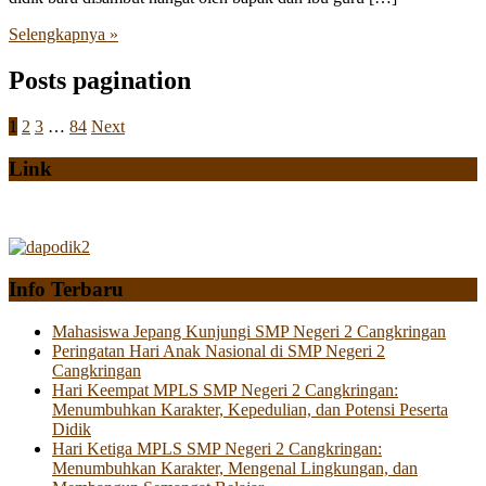
Selengkapnya »
Posts pagination
1
2
3
…
84
Next
Link
Info Terbaru
Mahasiswa Jepang Kunjungi SMP Negeri 2 Cangkringan
Peringatan Hari Anak Nasional di SMP Negeri 2
Cangkringan
Hari Keempat MPLS SMP Negeri 2 Cangkringan:
Menumbuhkan Karakter, Kepedulian, dan Potensi Peserta
Didik
Hari Ketiga MPLS SMP Negeri 2 Cangkringan:
Menumbuhkan Karakter, Mengenal Lingkungan, dan