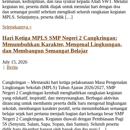
keimanan, kedisiplinan, dan rasa syukur kepada Allah SWT. Melalui
kegiatan ini, peserta didik diajak untuk memulai hari dengan doa
dan semangat positif sebelum mengikuti seluruh rangkaian kegiatan
MPLS. Selanjutnya, peserta didik […]
Selengkapnya »
Hari Ketiga MPLS SMP Negeri 2 Cangkringan:
Menumbuhkan Karakter, Mengenal Lingkungan,
dan Membangun Semangat Belajar
July 15, 2026
|
Berita
Cangkringan – Memasuki hari ketiga pelaksanaan Masa Pengenalan
Lingkungan Sekolah (MPLS) Tahun Ajaran 2026/2027, SMP
Negeri 2 Cangkringan kembali menghadirkan rangkaian kegiatan
yang edukatif, inspiratif, dan menyenangkan. Berbagai aktivitas
dirancang untuk membantu peserta didik baru mengenal lingkungan
sekolah, membangun karakter positif, serta menumbuhkan semangat
belajar sejak hari pertama menjadi bagian dari keluarga besar SMP
Negeri 2 Cangkringan. Kegiatan diawali dengan Pembiasaan Pagi
5S (Senyum, Salam, Sapa, Sopan, dan Santun). Seluruh peserta
didik baru disambut hangat oleh bapak dan ibu guru […]