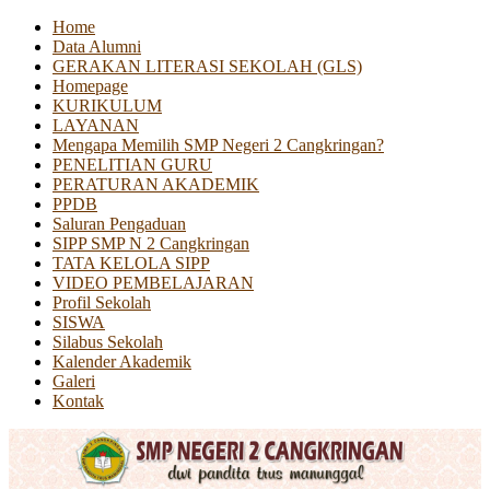
Home
Data Alumni
GERAKAN LITERASI SEKOLAH (GLS)
Homepage
KURIKULUM
LAYANAN
Mengapa Memilih SMP Negeri 2 Cangkringan?
PENELITIAN GURU
PERATURAN AKADEMIK
PPDB
Saluran Pengaduan
SIPP SMP N 2 Cangkringan
TATA KELOLA SIPP
VIDEO PEMBELAJARAN
Profil Sekolah
SISWA
Silabus Sekolah
Kalender Akademik
Galeri
Kontak