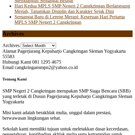
Membangun Semangat Belajar
Hari Kedua MPLS SMP Negeri 2 Cangkringan Berlangsung
Meriah, Tanamkan Disiplin dan Karakter Sejak Dini
Semangat Baru di Lereng Merapi: Keseruan Hari Pertama
MPLS SMP Negeri 2 Cangkringan
Archives
Archives
Alamat
Pagerjurang Kepuharjo Cangkringan Sleman Yogyakarta
55583
Hubungi Kami
081 1295 4675
Email
cangkringansmpn2@yahoo.co.id
Tentang Kami
SMP Negeri 2 Cangkringan merupakan SMP Siaga Bencara (SBB)
yang terletak di Dusun Pagerjurang Kepuharjo Cangkringan Sleman
Yogyakarta
Misi kami adalah berakhlak mulia, unggul dalam prestasi,
berwawasan lingkungan sehat.
Sekolah kami memiliki tujuan untuk meletakkan dasar kecerdasan,
pengetahuan, kepribadian akhlak mulia serta ketrampilan untuk