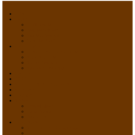
Menu
HOME
PROFIL
Profil Sekolah
Fasilitas Sekolah
Visi Misi Sekolah
Guru dan Staff
AKADEMIK
PERATURAN AKADEMIK
KURIKULUM
Silabus Sekolah
Kalender Akademik
GALERI
PPDB
VIDEO PEMBELAJARAN
KONTAK
E-Raport
SISWA
Prestasi Siswa
Daftar Siswa
Data Alumni
LAYANAN
SIPP SMP N 2 Cangkringan
TATA KELOLA SIPP