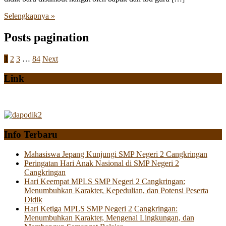
Selengkapnya »
Posts pagination
1
2
3
…
84
Next
Link
Info Terbaru
Mahasiswa Jepang Kunjungi SMP Negeri 2 Cangkringan
Peringatan Hari Anak Nasional di SMP Negeri 2
Cangkringan
Hari Keempat MPLS SMP Negeri 2 Cangkringan:
Menumbuhkan Karakter, Kepedulian, dan Potensi Peserta
Didik
Hari Ketiga MPLS SMP Negeri 2 Cangkringan:
Menumbuhkan Karakter, Mengenal Lingkungan, dan