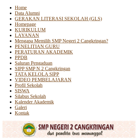
Home
Data Alumni
GERAKAN LITERASI SEKOLAH (GLS)
Homepage
KURIKULUM
LAYANAN
Mengapa Memilih SMP Negeri 2 Cangkringan?
PENELITIAN GURU
PERATURAN AKADEMIK
PPDB
Saluran Pengaduan
SIPP SMP N 2 Cangkringan
TATA KELOLA SIPP
VIDEO PEMBELAJARAN
Profil Sekolah
SISWA
Silabus Sekolah
Kalender Akademik
Galeri
Kontak