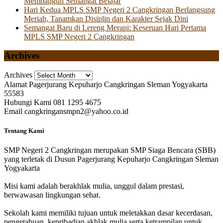
Membangun Semangat Belajar
Hari Kedua MPLS SMP Negeri 2 Cangkringan Berlangsung
Meriah, Tanamkan Disiplin dan Karakter Sejak Dini
Semangat Baru di Lereng Merapi: Keseruan Hari Pertama
MPLS SMP Negeri 2 Cangkringan
Archives
Archives
Alamat
Pagerjurang Kepuharjo Cangkringan Sleman Yogyakarta
55583
Hubungi Kami
081 1295 4675
Email
cangkringansmpn2@yahoo.co.id
Tentang Kami
SMP Negeri 2 Cangkringan merupakan SMP Siaga Bencara (SBB)
yang terletak di Dusun Pagerjurang Kepuharjo Cangkringan Sleman
Yogyakarta
Misi kami adalah berakhlak mulia, unggul dalam prestasi,
berwawasan lingkungan sehat.
Sekolah kami memiliki tujuan untuk meletakkan dasar kecerdasan,
pengetahuan, kepribadian akhlak mulia serta ketrampilan untuk