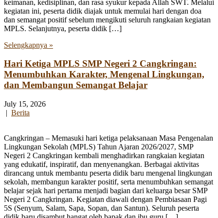
keimanan, kedisiplinan, dan rasa syukur kepada Allah SWT. Melalui
kegiatan ini, peserta didik diajak untuk memulai hari dengan doa
dan semangat positif sebelum mengikuti seluruh rangkaian kegiatan
MPLS. Selanjutnya, peserta didik […]
Selengkapnya »
Hari Ketiga MPLS SMP Negeri 2 Cangkringan:
Menumbuhkan Karakter, Mengenal Lingkungan,
dan Membangun Semangat Belajar
July 15, 2026
|
Berita
Cangkringan – Memasuki hari ketiga pelaksanaan Masa Pengenalan
Lingkungan Sekolah (MPLS) Tahun Ajaran 2026/2027, SMP
Negeri 2 Cangkringan kembali menghadirkan rangkaian kegiatan
yang edukatif, inspiratif, dan menyenangkan. Berbagai aktivitas
dirancang untuk membantu peserta didik baru mengenal lingkungan
sekolah, membangun karakter positif, serta menumbuhkan semangat
belajar sejak hari pertama menjadi bagian dari keluarga besar SMP
Negeri 2 Cangkringan. Kegiatan diawali dengan Pembiasaan Pagi
5S (Senyum, Salam, Sapa, Sopan, dan Santun). Seluruh peserta
didik baru disambut hangat oleh bapak dan ibu guru […]