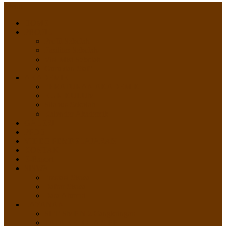
Menu
HOME
PROFIL
Profil Sekolah
Fasilitas Sekolah
Visi Misi Sekolah
Guru dan Staff
AKADEMIK
PERATURAN AKADEMIK
KURIKULUM
Silabus Sekolah
Kalender Akademik
GALERI
PPDB
VIDEO PEMBELAJARAN
KONTAK
E-Raport
SISWA
Prestasi Siswa
Daftar Siswa
Data Alumni
LAYANAN
SIPP SMP N 2 Cangkringan
TATA KELOLA SIPP