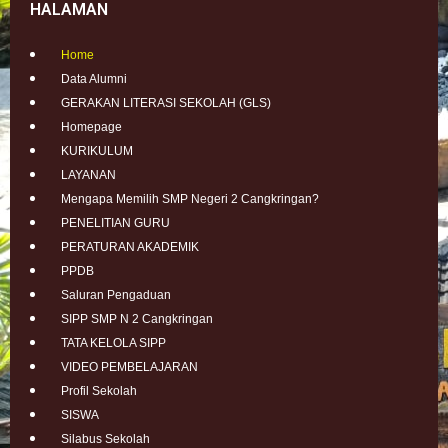
HALAMAN
Home
Data Alumni
GERAKAN LITERASI SEKOLAH (GLS)
Homepage
KURIKULUM
LAYANAN
Mengapa Memilih SMP Negeri 2 Cangkringan?
PENELITIAN GURU
PERATURAN AKADEMIK
PPDB
Saluran Pengaduan
SIPP SMP N 2 Cangkringan
TATA KELOLA SIPP
VIDEO PEMBELAJARAN
Profil Sekolah
SISWA
Silabus Sekolah