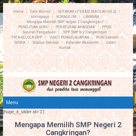
Home
Data Alumni
GERAKAN LITERASI SEKOLAH (GLS)
Homepage
KURIKULUM
LAYANAN
Mengapa Memilih SMP Negeri 2 Cangkringan?
PENELITIAN GURU
PERATURAN AKADEMIK
PPDB
Saluran Pengaduan
SIPP SMP N 2 Cangkringan
TATA KELOLA SIPP
VIDEO PEMBELAJARAN
Profil Sekolah
SISWA
Silabus Sekolah
Kalender Akademik
Galeri
Kontak
Menu
[huge_it_slider id='1']
Mengapa Memilih SMP Negeri 2
Cangkringan?