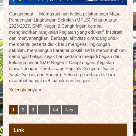
Cangkringan – Memasuki hari ketiga pelaksanaan Masa
Pengenalan Lingkungan Sekolah (MPLS) Tahun Ajaran
2026/2027, SMP Negeri 2 Cangkringan kembali
menghadirkan rangkaian kegiatan yang edukatif, inspiratif,
dan menyenangkan. Berbagai aktivitas dirancang untuk
membantu peserta didik baru mengenal lingkungan
sekolah, membangun karakter positif, serta menumbuhkan
semangat belajar sejak hari pertama menjadi bagian dari
keluarga besar SMP Negeri 2 Cangkringan. Kegiatan
diawali dengan Pembiasaan Pagi 5S (Senyum, Salam,
Sapa, Sopan, dan Santun). Seluruh peserta didik baru
disambut hangat oleh bapak dan ibu guru […]
Selengkapnya »
Posts
1
2
3
…
84
Next
pagination
Link