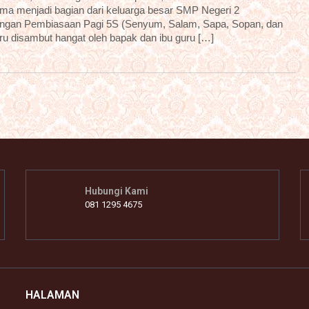
ama menjadi bagian dari keluarga besar SMP Negeri 2
dengan Pembiasaan Pagi 5S (Senyum, Salam, Sapa, Sopan, dan
aru disambut hangat oleh bapak dan ibu guru […]
Hubungi Kami
081 1295 4675
HALAMAN