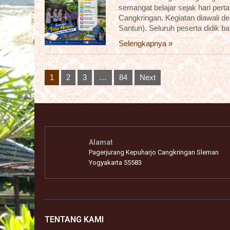
semangat belajar sejak hari pert
Cangkringan. Kegiatan diawali 
Santun). Seluruh peserta didik b
Selengkapnya »
Posts
1
2
3
…
84
Next
pagination
Alamat
Pagerjurang Kepuharjo Cangkringan Sleman
Yogyakarta 55583
TENTANG KAMI