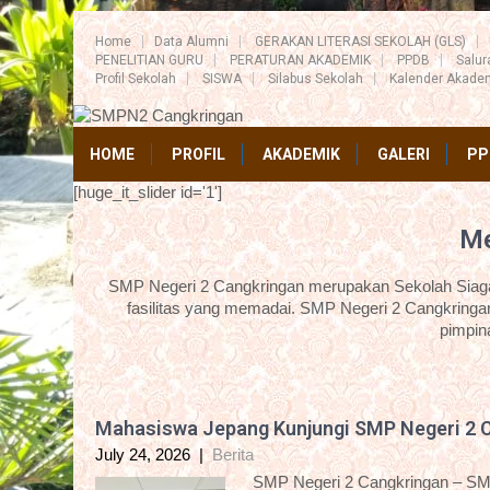
Home
Data Alumni
GERAKAN LITERASI SEKOLAH (GLS)
PENELITIAN GURU
PERATURAN AKADEMIK
PPDB
Salu
Profil Sekolah
SISWA
Silabus Sekolah
Kalender Akade
HOME
PROFIL
AKADEMIK
GALERI
PP
[huge_it_slider id='1']
Me
SMP Negeri 2 Cangkringan merupakan Sekolah Siaga 
fasilitas yang memadai. SMP Negeri 2 Cangkringan
pimpin
Mahasiswa Jepang Kunjungi SMP Negeri 2 
July 24, 2026
|
Berita
SMP Negeri 2 Cangkringan – SM