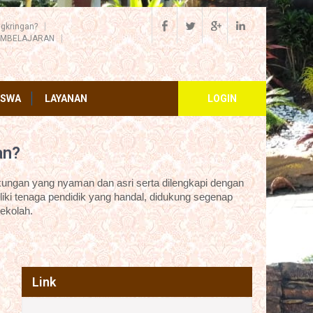
gkringan?
EMBELAJARAN
ISWA
LAYANAN
LOGIN
an?
ungan yang nyaman dan asri serta dilengkapi dengan
iki tenaga pendidik yang handal, didukung segenap
ekolah.
Link