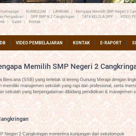
Homepage
KURIKULUM
LAYANAN
Mengapa Memilih SMP Negeri 2 Can
ran Pengaduan
SIPP SMP N 2 Cangkringan
TATA KELOLA SIPP
VIDEO P
mik
Galeri
Kontak
DB
VIDEO PEMBELAJARAN
KONTAK
E-RAPORT
S
ngapa Memilih SMP Negeri 2 Cangkring
Bencana (SSB) yang terletak di lereng Gunung Merapi dengan lingk
 memiliki manajemen sekolah yang rapi dan profesional, serta memil
an sekolah yang berpengalaman dibidang pendidikan & manajemen s
Cangkringan
P Negeri 2 Cangkringan menerima kunjungan dari sekelompok