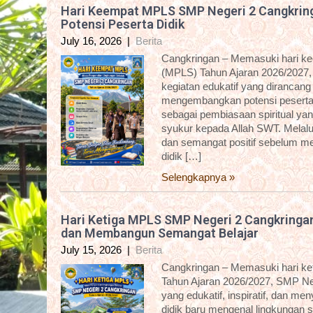
Hari Keempat MPLS SMP Negeri 2 Cangkring
Potensi Peserta Didik
July 16, 2026
|
Berita
Cangkringan – Memasuki hari k
(MPLS) Tahun Ajaran 2026/2027,
kegiatan edukatif yang dirancan
mengembangkan potensi peserta d
sebagai pembiasaan spiritual yan
syukur kepada Allah SWT. Melalui 
dan semangat positif sebelum me
didik […]
Selengkapnya »
Hari Ketiga MPLS SMP Negeri 2 Cangkringa
dan Membangun Semangat Belajar
July 15, 2026
|
Berita
Cangkringan – Memasuki hari k
Tahun Ajaran 2026/2027, SMP Ne
yang edukatif, inspiratif, dan m
didik baru mengenal lingkungan 