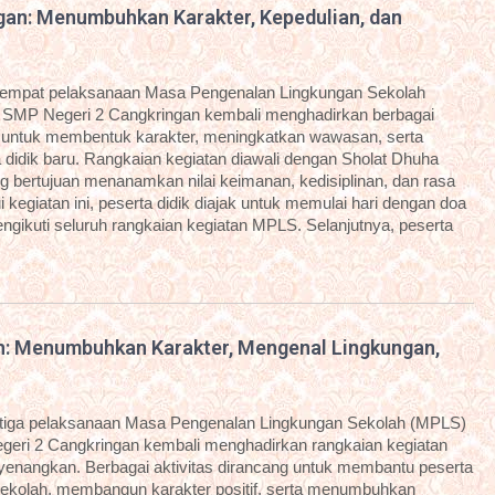
an: Menumbuhkan Karakter, Kepedulian, dan
eempat pelaksanaan Masa Pengenalan Lingkungan Sekolah
 SMP Negeri 2 Cangkringan kembali menghadirkan berbagai
g untuk membentuk karakter, meningkatkan wawasan, serta
idik baru. Rangkaian kegiatan diawali dengan Sholat Dhuha
g bertujuan menanamkan nilai keimanan, kedisiplinan, dan rasa
kegiatan ini, peserta didik diajak untuk memulai hari dengan doa
ngikuti seluruh rangkaian kegiatan MPLS. Selanjutnya, peserta
n: Menumbuhkan Karakter, Mengenal Lingkungan,
etiga pelaksanaan Masa Pengenalan Lingkungan Sekolah (MPLS)
geri 2 Cangkringan kembali menghadirkan rangkaian kegiatan
enyenangkan. Berbagai aktivitas dirancang untuk membantu peserta
sekolah, membangun karakter positif, serta menumbuhkan