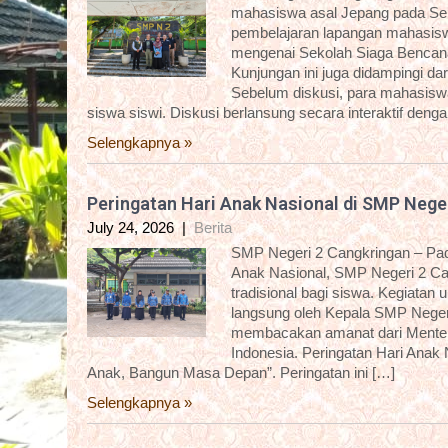
mahasiswa asal Jepang pada Sela
pembelajaran lapangan mahasisw
mengenai Sekolah Siaga Bencana
Kunjungan ini juga didampingi 
Sebelum diskusi, para mahasiswa 
siswa siswi. Diskusi berlansung secara interaktif deng
Selengkapnya »
Peringatan Hari Anak Nasional di SMP Nege
July 24, 2026
|
Berita
SMP Negeri 2 Cangkringan – Pada
Anak Nasional, SMP Negeri 2 C
tradisional bagi siswa. Kegiatan
langsung oleh Kepala SMP Negeri
membacakan amanat dari Menter
Indonesia. Peringatan Hari Anak
Anak, Bangun Masa Depan”. Peringatan ini […]
Selengkapnya »