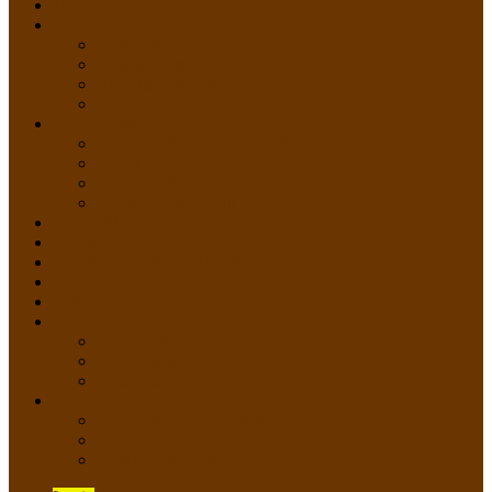
HOME
PROFIL
Profil Sekolah
Fasilitas Sekolah
Visi Misi Sekolah
Guru dan Staff
AKADEMIK
PERATURAN AKADEMIK
KURIKULUM
Silabus Sekolah
Kalender Akademik
GALERI
PPDB
VIDEO PEMBELAJARAN
KONTAK
E-Raport
SISWA
Prestasi Siswa
Daftar Siswa
Data Alumni
LAYANAN
SIPP SMP N 2 Cangkringan
TATA KELOLA SIPP
Saluran Pengaduan