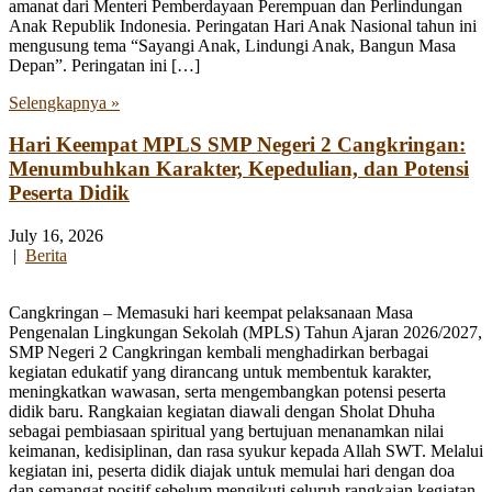
amanat dari Menteri Pemberdayaan Perempuan dan Perlindungan
Anak Republik Indonesia. Peringatan Hari Anak Nasional tahun ini
mengusung tema “Sayangi Anak, Lindungi Anak, Bangun Masa
Depan”. Peringatan ini […]
Selengkapnya »
Hari Keempat MPLS SMP Negeri 2 Cangkringan:
Menumbuhkan Karakter, Kepedulian, dan Potensi
Peserta Didik
July 16, 2026
|
Berita
Cangkringan – Memasuki hari keempat pelaksanaan Masa
Pengenalan Lingkungan Sekolah (MPLS) Tahun Ajaran 2026/2027,
SMP Negeri 2 Cangkringan kembali menghadirkan berbagai
kegiatan edukatif yang dirancang untuk membentuk karakter,
meningkatkan wawasan, serta mengembangkan potensi peserta
didik baru. Rangkaian kegiatan diawali dengan Sholat Dhuha
sebagai pembiasaan spiritual yang bertujuan menanamkan nilai
keimanan, kedisiplinan, dan rasa syukur kepada Allah SWT. Melalui
kegiatan ini, peserta didik diajak untuk memulai hari dengan doa
dan semangat positif sebelum mengikuti seluruh rangkaian kegiatan