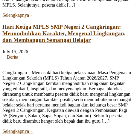
MPLS. Selanjutnya, peserta didik […]
Selengkapnya »
Hari Ketiga MPLS SMP Negeri 2 Cangkringan:
Menumbuhkan Karakter, Mengenal Lingkungan,
dan Membangun Semangat Belajar
July 15, 2026
|
Berita
Cangkringan – Memasuki hari ketiga pelaksanaan Masa Pengenalan
Lingkungan Sekolah (MPLS) Tahun Ajaran 2026/2027, SMP
Negeri 2 Cangkringan kembali menghadirkan rangkaian kegiatan
yang edukatif, inspiratif, dan menyenangkan. Berbagai aktivitas
dirancang untuk membantu peserta didik baru mengenal lingkungan
sekolah, membangun karakter positif, serta menumbuhkan semangat
belajar sejak hari pertama menjadi bagian dari keluarga besar SMP
Negeri 2 Cangkringan. Kegiatan diawali dengan Pembiasaan Pagi
5S (Senyum, Salam, Sapa, Sopan, dan Santun). Seluruh peserta
didik baru disambut hangat oleh bapak dan ibu guru […]
Selengkapnya »