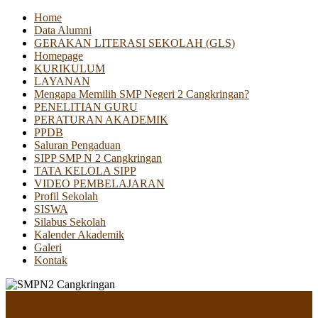
Home
Data Alumni
GERAKAN LITERASI SEKOLAH (GLS)
Homepage
KURIKULUM
LAYANAN
Mengapa Memilih SMP Negeri 2 Cangkringan?
PENELITIAN GURU
PERATURAN AKADEMIK
PPDB
Saluran Pengaduan
SIPP SMP N 2 Cangkringan
TATA KELOLA SIPP
VIDEO PEMBELAJARAN
Profil Sekolah
SISWA
Silabus Sekolah
Kalender Akademik
Galeri
Kontak
Menu