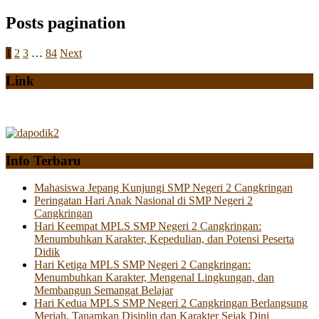
Posts pagination
1
2
3
…
84
Next
Link
Info Terbaru
Mahasiswa Jepang Kunjungi SMP Negeri 2 Cangkringan
Peringatan Hari Anak Nasional di SMP Negeri 2
Cangkringan
Hari Keempat MPLS SMP Negeri 2 Cangkringan:
Menumbuhkan Karakter, Kepedulian, dan Potensi Peserta
Didik
Hari Ketiga MPLS SMP Negeri 2 Cangkringan:
Menumbuhkan Karakter, Mengenal Lingkungan, dan
Membangun Semangat Belajar
Hari Kedua MPLS SMP Negeri 2 Cangkringan Berlangsung
Meriah, Tanamkan Disiplin dan Karakter Sejak Dini