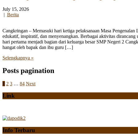
July 15, 2026
|
Berita
Cangkringan – Memasuki hari ketiga pelaksanaan Masa Pengenalan
edukatif, inspiratif, dan menyenangkan. Berbagai aktivitas diranca
hari pertama menjadi bagian dari keluarga besar SMP Negeri 2 Cangk
hangat oleh bapak dan ibu guru […]
Selengkapnya »
Posts pagination
1
2
3
…
84
Next
Link
Info Terbaru