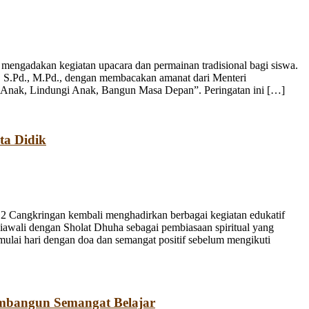
engadakan kegiatan upacara dan permainan tradisional bagi siswa.
, S.Pd., M.Pd., dengan membacakan amanat dari Menteri
 Anak, Lindungi Anak, Bangun Masa Depan”. Peringatan ini […]
ta Didik
 Cangkringan kembali menghadirkan berbagai kegiatan edukatif
iawali dengan Sholat Dhuha sebagai pembiasaan spiritual yang
emulai hari dengan doa dan semangat positif sebelum mengikuti
mbangun Semangat Belajar