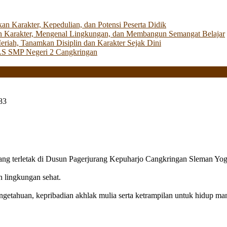
Karakter, Kepedulian, dan Potensi Peserta Didik
 Karakter, Mengenal Lingkungan, dan Membangun Semangat Belajar
iah, Tanamkan Disiplin dan Karakter Sejak Dini
LS SMP Negeri 2 Cangkringan
83
g terletak di Dusun Pagerjurang Kepuharjo Cangkringan Sleman Yog
n lingkungan sehat.
getahuan, kepribadian akhlak mulia serta ketrampilan untuk hidup mand