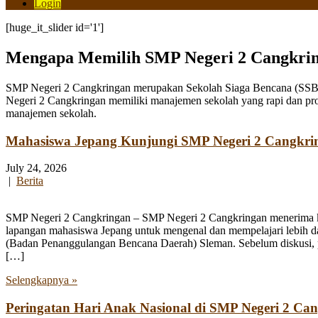
Login
[huge_it_slider id='1']
Mengapa Memilih SMP Negeri 2 Cangkri
SMP Negeri 2 Cangkringan merupakan Sekolah Siaga Bencana (SSB) y
Negeri 2 Cangkringan memiliki manajemen sekolah yang rapi dan pro
manajemen sekolah.
Mahasiswa Jepang Kunjungi SMP Negeri 2 Cangkri
July 24, 2026
|
Berita
SMP Negeri 2 Cangkringan – SMP Negeri 2 Cangkringan menerima kun
lapangan mahasiswa Jepang untuk mengenal dan mempelajari lebih 
(Badan Penanggulangan Bencana Daerah) Sleman. Sebelum diskusi, par
[…]
Selengkapnya »
Peringatan Hari Anak Nasional di SMP Negeri 2 Ca