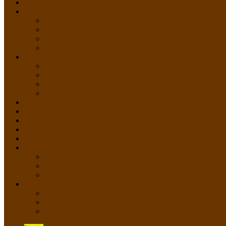
HOME
PROFIL
Profil Sekolah
Fasilitas Sekolah
Visi Misi Sekolah
Guru dan Staff
AKADEMIK
PERATURAN AKADEMIK
KURIKULUM
Silabus Sekolah
Kalender Akademik
GALERI
PPDB
VIDEO PEMBELAJARAN
KONTAK
E-Raport
SISWA
Prestasi Siswa
Daftar Siswa
Data Alumni
LAYANAN
SIPP SMP N 2 Cangkringan
TATA KELOLA SIPP
Saluran Pengaduan