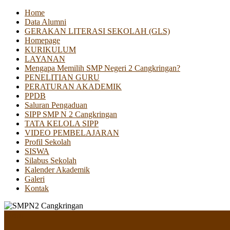
Home
Data Alumni
GERAKAN LITERASI SEKOLAH (GLS)
Homepage
KURIKULUM
LAYANAN
Mengapa Memilih SMP Negeri 2 Cangkringan?
PENELITIAN GURU
PERATURAN AKADEMIK
PPDB
Saluran Pengaduan
SIPP SMP N 2 Cangkringan
TATA KELOLA SIPP
VIDEO PEMBELAJARAN
Profil Sekolah
SISWA
Silabus Sekolah
Kalender Akademik
Galeri
Kontak
Menu