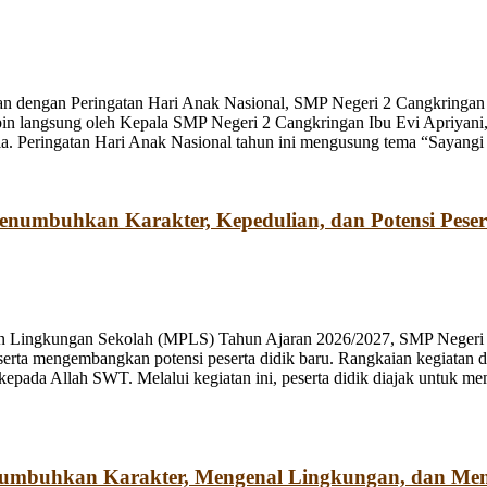
n dengan Peringatan Hari Anak Nasional, SMP Negeri 2 Cangkringan m
pin langsung oleh Kepala SMP Negeri 2 Cangkringan Ibu Evi Apriyani
. Peringatan Hari Anak Nasional tahun ini mengusung tema “Sayangi
umbuhkan Karakter, Kepedulian, dan Potensi Peser
n Lingkungan Sekolah (MPLS) Tahun Ajaran 2026/2027, SMP Negeri 2
rta mengembangkan potensi peserta didik baru. Rangkaian kegiatan d
kepada Allah SWT. Melalui kegiatan ini, peserta didik diajak untuk m
numbuhkan Karakter, Mengenal Lingkungan, dan Me