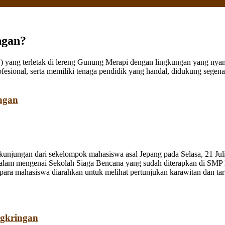
ngan?
ang terletak di lereng Gunung Merapi dengan lingkungan yang nyaman
fesional, serta memiliki tenaga pendidik yang handal, didukung sege
ngan
jungan dari sekelompok mahasiswa asal Jepang pada Selasa, 21 Juli
dalam mengenai Sekolah Siaga Bencana yang sudah diterapkan di SMP
a mahasiswa diarahkan untuk melihat pertunjukan karawitan dan tari o
ngkringan