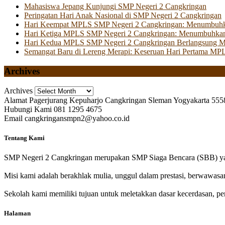
Mahasiswa Jepang Kunjungi SMP Negeri 2 Cangkringan
Peringatan Hari Anak Nasional di SMP Negeri 2 Cangkringan
Hari Keempat MPLS SMP Negeri 2 Cangkringan: Menumbuhkan 
Hari Ketiga MPLS SMP Negeri 2 Cangkringan: Menumbuhkan
Hari Kedua MPLS SMP Negeri 2 Cangkringan Berlangsung Mer
Semangat Baru di Lereng Merapi: Keseruan Hari Pertama MP
Archives
Archives
Alamat
Pagerjurang Kepuharjo Cangkringan Sleman Yogyakarta 555
Hubungi Kami
081 1295 4675
Email
cangkringansmpn2@yahoo.co.id
Tentang Kami
SMP Negeri 2 Cangkringan merupakan SMP Siaga Bencara (SBB) yan
Misi kami adalah berakhlak mulia, unggul dalam prestasi, berwawasa
Sekolah kami memiliki tujuan untuk meletakkan dasar kecerdasan, pen
Halaman