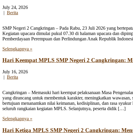
July 24, 2026
|
Berita
SMP Negeri 2 Cangkringan – Pada Rabu, 23 Juli 2026 yang bertepata
Kegiatan upacara dimulai pukul 07.30 di halaman upacara dan dipim
Pemberdayaan Perempuan dan Perlindungan Anak Republik Indonesia
Selengkapnya »
Hari Keempat MPLS SMP Negeri 2 Cangkringan: Men
July 16, 2026
|
Berita
Cangkringan – Memasuki hari keempat pelaksanaan Masa Pengenala
yang dirancang untuk membentuk karakter, meningkatkan wawasan, se
bertujuan menanamkan nilai keimanan, kedisiplinan, dan rasa syukur 
seluruh rangkaian kegiatan MPLS. Selanjutnya, peserta didik […]
Selengkapnya »
Hari Ketiga MPLS SMP Negeri 2 Cangkringan: Me