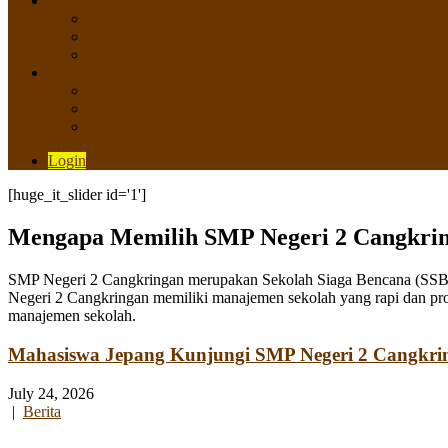
SISWA
Prestasi Siswa
Daftar Siswa
Data Alumni
LAYANAN
SIPP SMP N 2 Cangkringan
TATA KELOLA SIPP
Saluran Pengaduan
Login
[huge_it_slider id='1']
Mengapa Memilih SMP Negeri 2 Cangkri
SMP Negeri 2 Cangkringan merupakan Sekolah Siaga Bencana (SSB) y
Negeri 2 Cangkringan memiliki manajemen sekolah yang rapi dan pro
manajemen sekolah.
Mahasiswa Jepang Kunjungi SMP Negeri 2 Cangkri
July 24, 2026
|
Berita