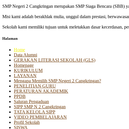
SMP Negeri 2 Cangkringan merupakan SMP Siaga Bencara (SBB) yan
Misi kami adalah berakhlak mulia, unggul dalam prestasi, berwawasa
Sekolah kami memiliki tujuan untuk meletakkan dasar kecerdasan, pen
Halaman
Home
Data Alumni
GERAKAN LITERASI SEKOLAH (GLS)
Homepage
KURIKULUM
LAYANAN
Mengapa Memilih SMP Negeri 2 Cangkringan?
PENELITIAN GURU
PERATURAN AKADEMIK
PPDB
Saluran Pengaduan
SIPP SMP N 2 Cangkringan
TATA KELOLA SIPP
VIDEO PEMBELAJARAN
Profil Sekolah
SISWA