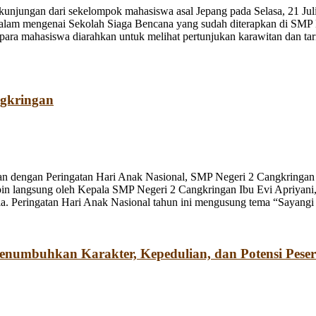
jungan dari sekelompok mahasiswa asal Jepang pada Selasa, 21 Juli
dalam mengenai Sekolah Siaga Bencana yang sudah diterapkan di SMP
a mahasiswa diarahkan untuk melihat pertunjukan karawitan dan tari o
ngkringan
n dengan Peringatan Hari Anak Nasional, SMP Negeri 2 Cangkringan m
pin langsung oleh Kepala SMP Negeri 2 Cangkringan Ibu Evi Apriyani
. Peringatan Hari Anak Nasional tahun ini mengusung tema “Sayangi
umbuhkan Karakter, Kepedulian, dan Potensi Peser