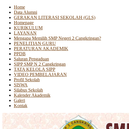
Home
Data Alumni
GERAKAN LITERASI SEKOLAH (GLS)
Homepage
KURIKULUM
LAYANAN
Mengapa Memilih SMP Negeri 2 Cangkringan?
PENELITIAN GURU
PERATURAN AKADEMIK
PPDB
Saluran Pengaduan
SIPP SMP N 2 Cangkringan
TATA KELOLA SIPP
VIDEO PEMBELAJARAN
Profil Sekolah
SISWA
Silabus Sekolah
Kalender Akademik
Galeri
Kontak