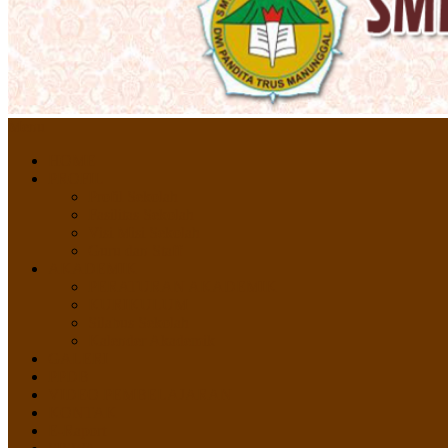
Menu
HOME
PROFIL
Profil Sekolah
Fasilitas Sekolah
Visi Misi Sekolah
Guru dan Staff
AKADEMIK
PERATURAN AKADEMIK
KURIKULUM
Silabus Sekolah
Kalender Akademik
GALERI
PPDB
VIDEO PEMBELAJARAN
KONTAK
E-Raport