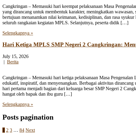
Cangkringan – Memasuki hari keempat pelaksanaan Masa Pengenala
yang dirancang untuk membentuk karakter, meningkatkan wawasan, se
bertujuan menanamkan nilai keimanan, kedisiplinan, dan rasa syukur 
seluruh rangkaian kegiatan MPLS. Selanjutnya, peserta didik […]
Selengkapnya »
Hari Ketiga MPLS SMP Negeri 2 Cangkringan: Me
July 15, 2026
|
Berita
Cangkringan – Memasuki hari ketiga pelaksanaan Masa Pengenalan
edukatif, inspiratif, dan menyenangkan. Berbagai aktivitas diranca
hari pertama menjadi bagian dari keluarga besar SMP Negeri 2 Cangk
hangat oleh bapak dan ibu guru […]
Selengkapnya »
Posts pagination
1
2
3
…
84
Next