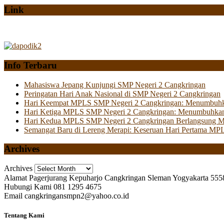
Link
Info Terbaru
Mahasiswa Jepang Kunjungi SMP Negeri 2 Cangkringan
Peringatan Hari Anak Nasional di SMP Negeri 2 Cangkringan
Hari Keempat MPLS SMP Negeri 2 Cangkringan: Menumbuhkan 
Hari Ketiga MPLS SMP Negeri 2 Cangkringan: Menumbuhkan
Hari Kedua MPLS SMP Negeri 2 Cangkringan Berlangsung Mer
Semangat Baru di Lereng Merapi: Keseruan Hari Pertama MP
Archives
Archives
Alamat
Pagerjurang Kepuharjo Cangkringan Sleman Yogyakarta 555
Hubungi Kami
081 1295 4675
Email
cangkringansmpn2@yahoo.co.id
Tentang Kami