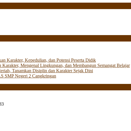
Karakter, Kepedulian, dan Potensi Peserta Didik
 Karakter, Mengenal Lingkungan, dan Membangun Semangat Belajar
iah, Tanamkan Disiplin dan Karakter Sejak Dini
LS SMP Negeri 2 Cangkringan
83