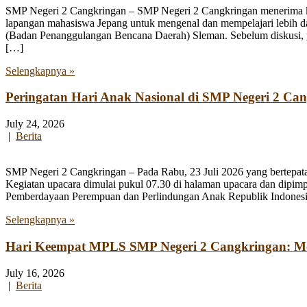
SMP Negeri 2 Cangkringan – SMP Negeri 2 Cangkringan menerima kun
lapangan mahasiswa Jepang untuk mengenal dan mempelajari lebih 
(Badan Penanggulangan Bencana Daerah) Sleman. Sebelum diskusi, par
[…]
Selengkapnya »
Peringatan Hari Anak Nasional di SMP Negeri 2 Ca
July 24, 2026
|
Berita
SMP Negeri 2 Cangkringan – Pada Rabu, 23 Juli 2026 yang bertepata
Kegiatan upacara dimulai pukul 07.30 di halaman upacara dan dipim
Pemberdayaan Perempuan dan Perlindungan Anak Republik Indonesia
Selengkapnya »
Hari Keempat MPLS SMP Negeri 2 Cangkringan: Men
July 16, 2026
|
Berita