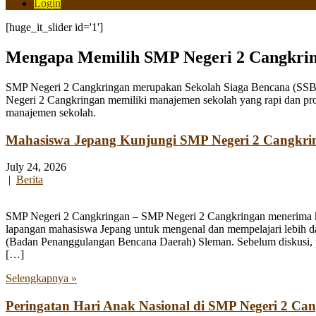
Login
[huge_it_slider id='1']
Mengapa Memilih SMP Negeri 2 Cangkri
SMP Negeri 2 Cangkringan merupakan Sekolah Siaga Bencana (SSB) y
Negeri 2 Cangkringan memiliki manajemen sekolah yang rapi dan pro
manajemen sekolah.
Mahasiswa Jepang Kunjungi SMP Negeri 2 Cangkri
July 24, 2026
|
Berita
SMP Negeri 2 Cangkringan – SMP Negeri 2 Cangkringan menerima kun
lapangan mahasiswa Jepang untuk mengenal dan mempelajari lebih 
(Badan Penanggulangan Bencana Daerah) Sleman. Sebelum diskusi, par
[…]
Selengkapnya »
Peringatan Hari Anak Nasional di SMP Negeri 2 Ca