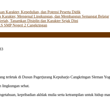
Karakter, Kepedulian, dan Potensi Peserta Didik
 Karakter, Mengenal Lingkungan, dan Membangun Semangat Belajar
iah, Tanamkan Disiplin dan Karakter Sejak Dini
LS SMP Negeri 2 Cangkringan
83
g terletak di Dusun Pagerjurang Kepuharjo Cangkringan Sleman Yog
n lingkungan sehat.
getahuan, kepribadian akhlak mulia serta ketrampilan untuk hidup mand