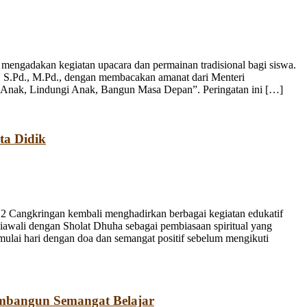
engadakan kegiatan upacara dan permainan tradisional bagi siswa.
, S.Pd., M.Pd., dengan membacakan amanat dari Menteri
 Anak, Lindungi Anak, Bangun Masa Depan”. Peringatan ini […]
ta Didik
 Cangkringan kembali menghadirkan berbagai kegiatan edukatif
iawali dengan Sholat Dhuha sebagai pembiasaan spiritual yang
emulai hari dengan doa dan semangat positif sebelum mengikuti
mbangun Semangat Belajar