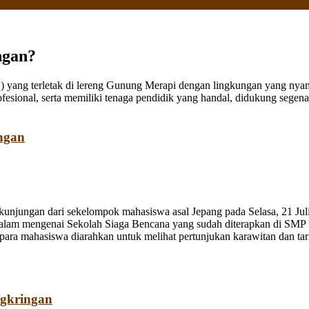
ngan?
ang terletak di lereng Gunung Merapi dengan lingkungan yang nyaman
fesional, serta memiliki tenaga pendidik yang handal, didukung sege
ngan
jungan dari sekelompok mahasiswa asal Jepang pada Selasa, 21 Juli
dalam mengenai Sekolah Siaga Bencana yang sudah diterapkan di SMP
a mahasiswa diarahkan untuk melihat pertunjukan karawitan dan tari o
ngkringan