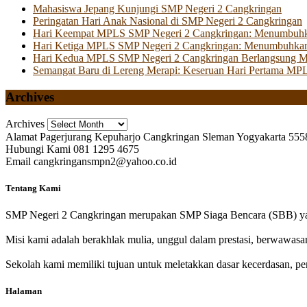
Mahasiswa Jepang Kunjungi SMP Negeri 2 Cangkringan
Peringatan Hari Anak Nasional di SMP Negeri 2 Cangkringan
Hari Keempat MPLS SMP Negeri 2 Cangkringan: Menumbuhkan 
Hari Ketiga MPLS SMP Negeri 2 Cangkringan: Menumbuhkan
Hari Kedua MPLS SMP Negeri 2 Cangkringan Berlangsung Mer
Semangat Baru di Lereng Merapi: Keseruan Hari Pertama MP
Archives
Archives
Alamat
Pagerjurang Kepuharjo Cangkringan Sleman Yogyakarta 555
Hubungi Kami
081 1295 4675
Email
cangkringansmpn2@yahoo.co.id
Tentang Kami
SMP Negeri 2 Cangkringan merupakan SMP Siaga Bencara (SBB) yan
Misi kami adalah berakhlak mulia, unggul dalam prestasi, berwawasa
Sekolah kami memiliki tujuan untuk meletakkan dasar kecerdasan, pen
Halaman