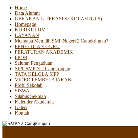
Home
Data Alumni
GERAKAN LITERASI SEKOLAH (GLS)
Homepage
KURIKULUM
LAYANAN
Mengapa Memilih SMP Negeri 2 Cangkringan?
PENELITIAN GURU
PERATURAN AKADEMIK
PPDB
Saluran Pengaduan
SIPP SMP N 2 Cangkringan
TATA KELOLA SIPP
VIDEO PEMBELAJARAN
Profil Sekolah
SISWA
Silabus Sekolah
Kalender Akademik
Galeri
Kontak
Menu