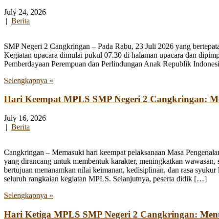
July 24, 2026
|
Berita
SMP Negeri 2 Cangkringan – Pada Rabu, 23 Juli 2026 yang bertepata
Kegiatan upacara dimulai pukul 07.30 di halaman upacara dan dipim
Pemberdayaan Perempuan dan Perlindungan Anak Republik Indonesia
Selengkapnya »
Hari Keempat MPLS SMP Negeri 2 Cangkringan: Men
July 16, 2026
|
Berita
Cangkringan – Memasuki hari keempat pelaksanaan Masa Pengenala
yang dirancang untuk membentuk karakter, meningkatkan wawasan, se
bertujuan menanamkan nilai keimanan, kedisiplinan, dan rasa syukur 
seluruh rangkaian kegiatan MPLS. Selanjutnya, peserta didik […]
Selengkapnya »
Hari Ketiga MPLS SMP Negeri 2 Cangkringan: Me