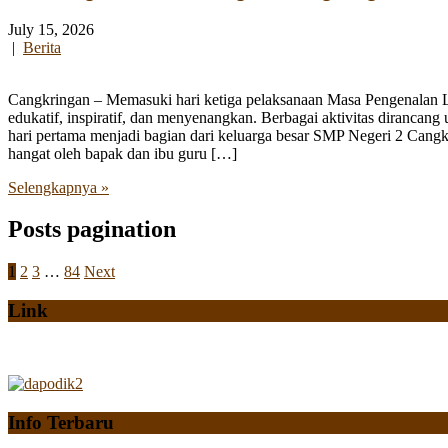
July 15, 2026
|
Berita
Cangkringan – Memasuki hari ketiga pelaksanaan Masa Pengenalan
edukatif, inspiratif, dan menyenangkan. Berbagai aktivitas diranca
hari pertama menjadi bagian dari keluarga besar SMP Negeri 2 Cangk
hangat oleh bapak dan ibu guru […]
Selengkapnya »
Posts pagination
1
2
3
…
84
Next
Link
Info Terbaru