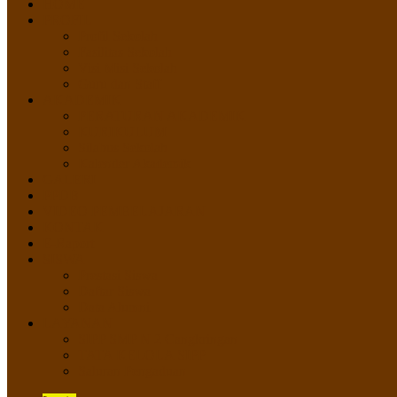
HOME
PROFIL
Profil Sekolah
Fasilitas Sekolah
Visi Misi Sekolah
Guru dan Staff
AKADEMIK
PERATURAN AKADEMIK
KURIKULUM
Silabus Sekolah
Kalender Akademik
GALERI
PPDB
VIDEO PEMBELAJARAN
KONTAK
E-Raport
SISWA
Prestasi Siswa
Daftar Siswa
Data Alumni
LAYANAN
SIPP SMP N 2 Cangkringan
TATA KELOLA SIPP
Saluran Pengaduan