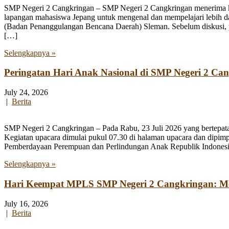
SMP Negeri 2 Cangkringan – SMP Negeri 2 Cangkringan menerima kun
lapangan mahasiswa Jepang untuk mengenal dan mempelajari lebih 
(Badan Penanggulangan Bencana Daerah) Sleman. Sebelum diskusi, par
[…]
Selengkapnya »
Peringatan Hari Anak Nasional di SMP Negeri 2 Ca
July 24, 2026
|
Berita
SMP Negeri 2 Cangkringan – Pada Rabu, 23 Juli 2026 yang bertepata
Kegiatan upacara dimulai pukul 07.30 di halaman upacara dan dipim
Pemberdayaan Perempuan dan Perlindungan Anak Republik Indonesia
Selengkapnya »
Hari Keempat MPLS SMP Negeri 2 Cangkringan: Men
July 16, 2026
|
Berita