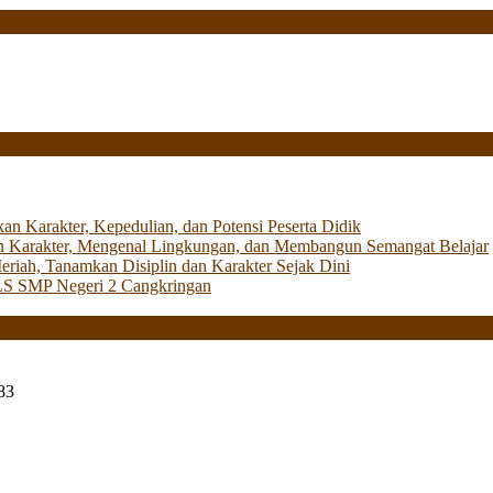
Karakter, Kepedulian, dan Potensi Peserta Didik
 Karakter, Mengenal Lingkungan, dan Membangun Semangat Belajar
iah, Tanamkan Disiplin dan Karakter Sejak Dini
LS SMP Negeri 2 Cangkringan
83