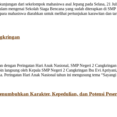
jungan dari sekelompok mahasiswa asal Jepang pada Selasa, 21 Juli
dalam mengenai Sekolah Siaga Bencana yang sudah diterapkan di SMP
a mahasiswa diarahkan untuk melihat pertunjukan karawitan dan tari o
ngkringan
n dengan Peringatan Hari Anak Nasional, SMP Negeri 2 Cangkringan m
pin langsung oleh Kepala SMP Negeri 2 Cangkringan Ibu Evi Apriyani
. Peringatan Hari Anak Nasional tahun ini mengusung tema “Sayangi
umbuhkan Karakter, Kepedulian, dan Potensi Peser