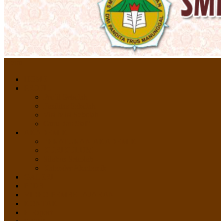
Menu
HOME
PROFIL
Profil Sekolah
Fasilitas Sekolah
Visi Misi Sekolah
Guru dan Staff
AKADEMIK
PERATURAN AKADEMIK
KURIKULUM
Silabus Sekolah
Kalender Akademik
GALERI
PPDB
VIDEO PEMBELAJARAN
KONTAK
E-Raport