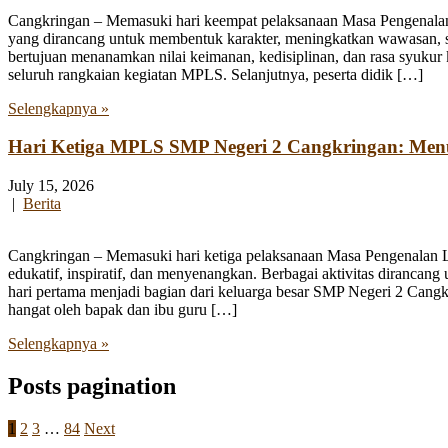
Cangkringan – Memasuki hari keempat pelaksanaan Masa Pengenala
yang dirancang untuk membentuk karakter, meningkatkan wawasan, se
bertujuan menanamkan nilai keimanan, kedisiplinan, dan rasa syukur 
seluruh rangkaian kegiatan MPLS. Selanjutnya, peserta didik […]
Selengkapnya »
Hari Ketiga MPLS SMP Negeri 2 Cangkringan: Me
July 15, 2026
|
Berita
Cangkringan – Memasuki hari ketiga pelaksanaan Masa Pengenalan
edukatif, inspiratif, dan menyenangkan. Berbagai aktivitas diranca
hari pertama menjadi bagian dari keluarga besar SMP Negeri 2 Cangk
hangat oleh bapak dan ibu guru […]
Selengkapnya »
Posts pagination
1
2
3
…
84
Next