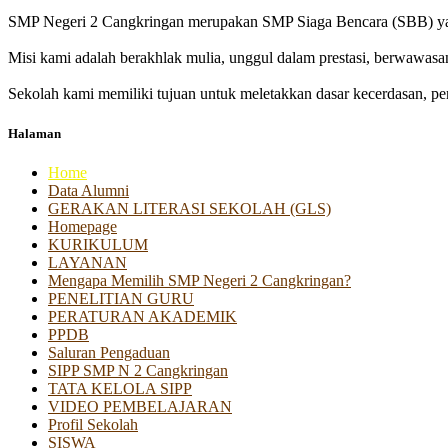
SMP Negeri 2 Cangkringan merupakan SMP Siaga Bencara (SBB) yan
Misi kami adalah berakhlak mulia, unggul dalam prestasi, berwawasa
Sekolah kami memiliki tujuan untuk meletakkan dasar kecerdasan, pen
Halaman
Home
Data Alumni
GERAKAN LITERASI SEKOLAH (GLS)
Homepage
KURIKULUM
LAYANAN
Mengapa Memilih SMP Negeri 2 Cangkringan?
PENELITIAN GURU
PERATURAN AKADEMIK
PPDB
Saluran Pengaduan
SIPP SMP N 2 Cangkringan
TATA KELOLA SIPP
VIDEO PEMBELAJARAN
Profil Sekolah
SISWA