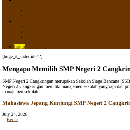
SISWA
Prestasi Siswa
Daftar Siswa
Data Alumni
LAYANAN
SIPP SMP N 2 Cangkringan
TATA KELOLA SIPP
Saluran Pengaduan
Login
[huge_it_slider id='1']
Mengapa Memilih SMP Negeri 2 Cangkri
SMP Negeri 2 Cangkringan merupakan Sekolah Siaga Bencana (SSB) y
Negeri 2 Cangkringan memiliki manajemen sekolah yang rapi dan pro
manajemen sekolah.
Mahasiswa Jepang Kunjungi SMP Negeri 2 Cangkri
July 24, 2026
|
Berita