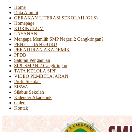
Home
Data Alumni
GERAKAN LITERASI SEKOLAH (GLS)
Homepage
KURIKULUM
LAYANAN
Mengapa Memilih SMP Negeri 2 Cangkringan?
PENELITIAN GURU
PERATURAN AKADEMIK
PPDB
Saluran Pengaduan
SIPP SMP N 2 Cangkringan
TATA KELOLA SIPP
VIDEO PEMBELAJARAN
Profil Sekolah
SISWA
Silabus Sekolah
Kalender Akademik
Galeri
Kontak