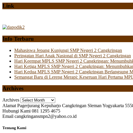
Link
Info Terbaru
Mahasiswa Jepang Kunjungi SMP Negeri 2 Cangkringan
Peringatan Hari Anak Nasional di SMP Negeri 2 Cangkringan
Hari Keempat MPLS SMP Negeri 2 Cangkringan: Menumbuhkan 
Hari Ketiga MPLS SMP Negeri 2 Cangkringan: Menumbuhkan
Hari Kedua MPLS SMP Negeri 2 Cangkringan Berlangsung Mer
Semangat Baru di Lereng Merapi: Keseruan Hari Pertama MP
Archives
Archives
Alamat
Pagerjurang Kepuharjo Cangkringan Sleman Yogyakarta 555
Hubungi Kami
081 1295 4675
Email
cangkringansmpn2@yahoo.co.id
Tentang Kami