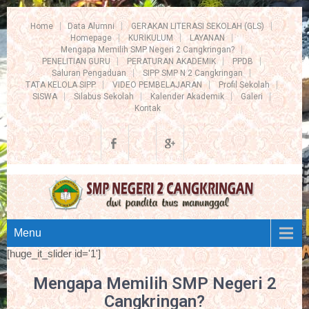
Home
Data Alumni
GERAKAN LITERASI SEKOLAH (GLS)
Homepage
KURIKULUM
LAYANAN
Mengapa Memilih SMP Negeri 2 Cangkringan?
PENELITIAN GURU
PERATURAN AKADEMIK
PPDB
Saluran Pengaduan
SIPP SMP N 2 Cangkringan
TATA KELOLA SIPP
VIDEO PEMBELAJARAN
Profil Sekolah
SISWA
Silabus Sekolah
Kalender Akademik
Galeri
Kontak
Menu
[huge_it_slider id='1']
Mengapa Memilih SMP Negeri 2
Cangkringan?