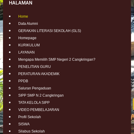
HALAMAN
Home
Data Alumni
GERAKAN LITERASI SEKOLAH (GLS)
Homepage
KURIKULUM
LAYANAN
Mengapa Memilih SMP Negeri 2 Cangkringan?
PENELITIAN GURU
PERATURAN AKADEMIK
PPDB
Saluran Pengaduan
SIPP SMP N 2 Cangkringan
TATA KELOLA SIPP
VIDEO PEMBELAJARAN
Profil Sekolah
SISWA
Silabus Sekolah