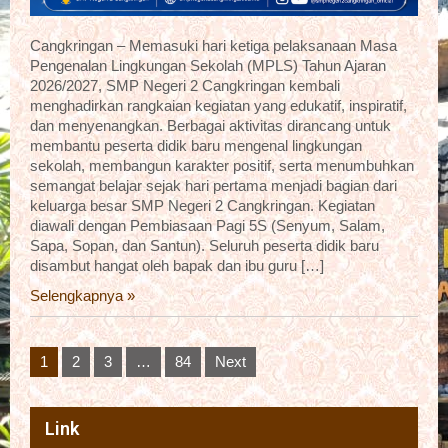
Cangkringan – Memasuki hari ketiga pelaksanaan Masa
Pengenalan Lingkungan Sekolah (MPLS) Tahun Ajaran
2026/2027, SMP Negeri 2 Cangkringan kembali
menghadirkan rangkaian kegiatan yang edukatif, inspiratif,
dan menyenangkan. Berbagai aktivitas dirancang untuk
membantu peserta didik baru mengenal lingkungan
sekolah, membangun karakter positif, serta menumbuhkan
semangat belajar sejak hari pertama menjadi bagian dari
keluarga besar SMP Negeri 2 Cangkringan. Kegiatan
diawali dengan Pembiasaan Pagi 5S (Senyum, Salam,
Sapa, Sopan, dan Santun). Seluruh peserta didik baru
disambut hangat oleh bapak dan ibu guru […]
Selengkapnya »
Posts
1
2
3
…
84
Next
pagination
Link