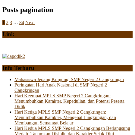
Posts pagination
1
2
3
…
84
Next
Link
Info Terbaru
Mahasiswa Jepang Kunjungi SMP Negeri 2 Cangkringan
Peringatan Hari Anak Nasional di SMP Negeri 2
Cangkringan
Hari Keempat MPLS SMP Negeri 2 Cangkringan:
Menumbuhkan Karakter, Kepedulian, dan Potensi Peserta
Didik
Hari Ketiga MPLS SMP Negeri 2 Cangkringan:
Menumbuhkan Karakter, Mengenal Lingkungan, dan
Membangun Semangat Belajar
Hari Kedua MPLS SMP Negeri 2 Cangkringan Berlangsung
Meriah, Tanamkan Disiplin dan Karakter Sejak Dini