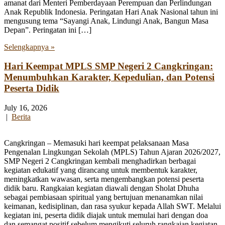
amanat dari Menteri Pemberdayaan Perempuan dan Perlindungan
Anak Republik Indonesia. Peringatan Hari Anak Nasional tahun ini
mengusung tema “Sayangi Anak, Lindungi Anak, Bangun Masa
Depan”. Peringatan ini […]
Selengkapnya »
Hari Keempat MPLS SMP Negeri 2 Cangkringan:
Menumbuhkan Karakter, Kepedulian, dan Potensi
Peserta Didik
July 16, 2026
|
Berita
Cangkringan – Memasuki hari keempat pelaksanaan Masa
Pengenalan Lingkungan Sekolah (MPLS) Tahun Ajaran 2026/2027,
SMP Negeri 2 Cangkringan kembali menghadirkan berbagai
kegiatan edukatif yang dirancang untuk membentuk karakter,
meningkatkan wawasan, serta mengembangkan potensi peserta
didik baru. Rangkaian kegiatan diawali dengan Sholat Dhuha
sebagai pembiasaan spiritual yang bertujuan menanamkan nilai
keimanan, kedisiplinan, dan rasa syukur kepada Allah SWT. Melalui
kegiatan ini, peserta didik diajak untuk memulai hari dengan doa
dan semangat positif sebelum mengikuti seluruh rangkaian kegiatan