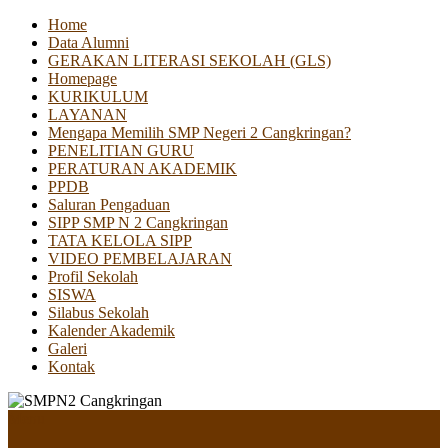
Home
Data Alumni
GERAKAN LITERASI SEKOLAH (GLS)
Homepage
KURIKULUM
LAYANAN
Mengapa Memilih SMP Negeri 2 Cangkringan?
PENELITIAN GURU
PERATURAN AKADEMIK
PPDB
Saluran Pengaduan
SIPP SMP N 2 Cangkringan
TATA KELOLA SIPP
VIDEO PEMBELAJARAN
Profil Sekolah
SISWA
Silabus Sekolah
Kalender Akademik
Galeri
Kontak
Menu