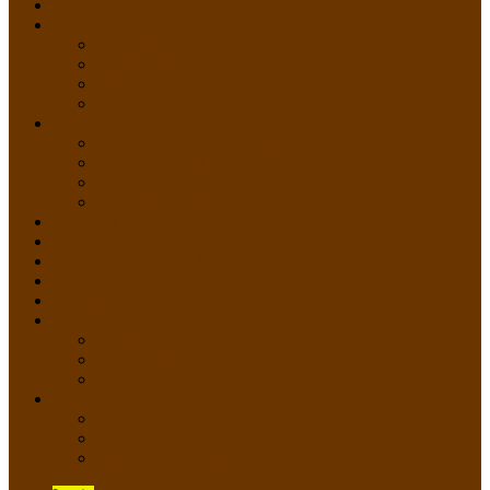
HOME
PROFIL
Profil Sekolah
Fasilitas Sekolah
Visi Misi Sekolah
Guru dan Staff
AKADEMIK
PERATURAN AKADEMIK
KURIKULUM
Silabus Sekolah
Kalender Akademik
GALERI
PPDB
VIDEO PEMBELAJARAN
KONTAK
E-Raport
SISWA
Prestasi Siswa
Daftar Siswa
Data Alumni
LAYANAN
SIPP SMP N 2 Cangkringan
TATA KELOLA SIPP
Saluran Pengaduan