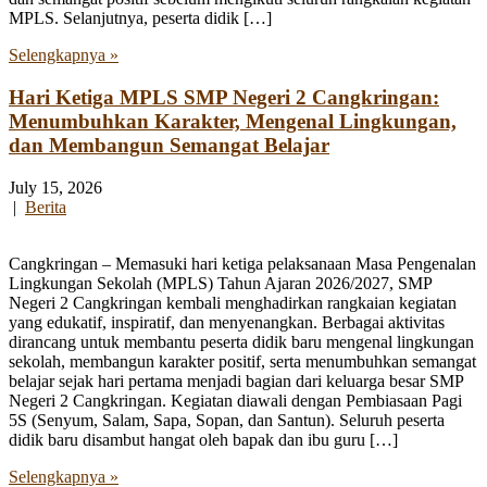
MPLS. Selanjutnya, peserta didik […]
Selengkapnya »
Hari Ketiga MPLS SMP Negeri 2 Cangkringan:
Menumbuhkan Karakter, Mengenal Lingkungan,
dan Membangun Semangat Belajar
July 15, 2026
|
Berita
Cangkringan – Memasuki hari ketiga pelaksanaan Masa Pengenalan
Lingkungan Sekolah (MPLS) Tahun Ajaran 2026/2027, SMP
Negeri 2 Cangkringan kembali menghadirkan rangkaian kegiatan
yang edukatif, inspiratif, dan menyenangkan. Berbagai aktivitas
dirancang untuk membantu peserta didik baru mengenal lingkungan
sekolah, membangun karakter positif, serta menumbuhkan semangat
belajar sejak hari pertama menjadi bagian dari keluarga besar SMP
Negeri 2 Cangkringan. Kegiatan diawali dengan Pembiasaan Pagi
5S (Senyum, Salam, Sapa, Sopan, dan Santun). Seluruh peserta
didik baru disambut hangat oleh bapak dan ibu guru […]
Selengkapnya »