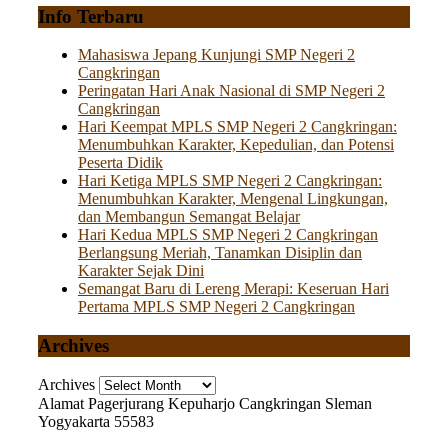
Info Terbaru
Mahasiswa Jepang Kunjungi SMP Negeri 2
Cangkringan
Peringatan Hari Anak Nasional di SMP Negeri 2
Cangkringan
Hari Keempat MPLS SMP Negeri 2 Cangkringan:
Menumbuhkan Karakter, Kepedulian, dan Potensi
Peserta Didik
Hari Ketiga MPLS SMP Negeri 2 Cangkringan:
Menumbuhkan Karakter, Mengenal Lingkungan,
dan Membangun Semangat Belajar
Hari Kedua MPLS SMP Negeri 2 Cangkringan
Berlangsung Meriah, Tanamkan Disiplin dan
Karakter Sejak Dini
Semangat Baru di Lereng Merapi: Keseruan Hari
Pertama MPLS SMP Negeri 2 Cangkringan
Archives
Archives
Alamat
Pagerjurang Kepuharjo Cangkringan Sleman
Yogyakarta 55583