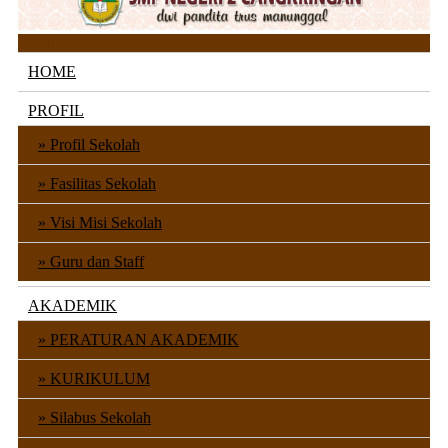
Menu
HOME
PROFIL
Profil Sekolah
Fasilitas Sekolah
Visi Misi Sekolah
Guru dan Staff
AKADEMIK
PERATURAN AKADEMIK
KURIKULUM
Silabus Sekolah