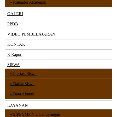
Kalender Akademik
GALERI
PPDB
VIDEO PEMBELAJARAN
KONTAK
E-Raport
SISWA
Prestasi Siswa
Daftar Siswa
Data Alumni
LAYANAN
SIPP SMP N 2 Cangkringan