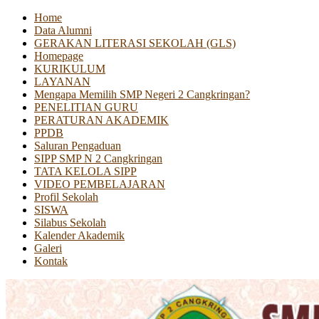
Home
Data Alumni
GERAKAN LITERASI SEKOLAH (GLS)
Homepage
KURIKULUM
LAYANAN
Mengapa Memilih SMP Negeri 2 Cangkringan?
PENELITIAN GURU
PERATURAN AKADEMIK
PPDB
Saluran Pengaduan
SIPP SMP N 2 Cangkringan
TATA KELOLA SIPP
VIDEO PEMBELAJARAN
Profil Sekolah
SISWA
Silabus Sekolah
Kalender Akademik
Galeri
Kontak