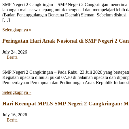
SMP Negeri 2 Cangkringan – SMP Negeri 2 Cangkringan menerima kun
lapangan mahasiswa Jepang untuk mengenal dan mempelajari lebih 
(Badan Penanggulangan Bencana Daerah) Sleman. Sebelum diskusi, par
[…]
Selengkapnya »
Peringatan Hari Anak Nasional di SMP Negeri 2 Ca
July 24, 2026
|
Berita
SMP Negeri 2 Cangkringan – Pada Rabu, 23 Juli 2026 yang bertepata
Kegiatan upacara dimulai pukul 07.30 di halaman upacara dan dipim
Pemberdayaan Perempuan dan Perlindungan Anak Republik Indonesia
Selengkapnya »
Hari Keempat MPLS SMP Negeri 2 Cangkringan: Men
July 16, 2026
|
Berita