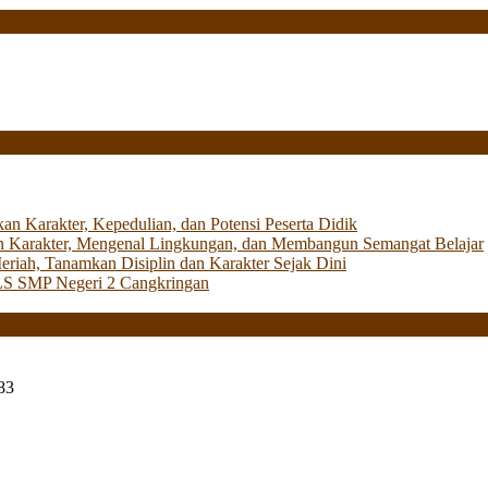
Karakter, Kepedulian, dan Potensi Peserta Didik
 Karakter, Mengenal Lingkungan, dan Membangun Semangat Belajar
iah, Tanamkan Disiplin dan Karakter Sejak Dini
LS SMP Negeri 2 Cangkringan
83