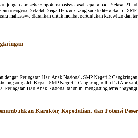
jungan dari sekelompok mahasiswa asal Jepang pada Selasa, 21 Juli
dalam mengenai Sekolah Siaga Bencana yang sudah diterapkan di SMP
a mahasiswa diarahkan untuk melihat pertunjukan karawitan dan tari o
ngkringan
n dengan Peringatan Hari Anak Nasional, SMP Negeri 2 Cangkringan m
pin langsung oleh Kepala SMP Negeri 2 Cangkringan Ibu Evi Apriyani
. Peringatan Hari Anak Nasional tahun ini mengusung tema “Sayangi
umbuhkan Karakter, Kepedulian, dan Potensi Peser