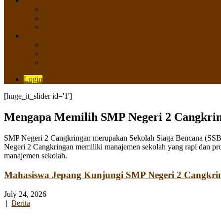
SISWA
Prestasi Siswa
Daftar Siswa
Data Alumni
LAYANAN
SIPP SMP N 2 Cangkringan
TATA KELOLA SIPP
Saluran Pengaduan
Login
[huge_it_slider id='1']
Mengapa Memilih SMP Negeri 2 Cangkri
SMP Negeri 2 Cangkringan merupakan Sekolah Siaga Bencana (SSB) y
Negeri 2 Cangkringan memiliki manajemen sekolah yang rapi dan pro
manajemen sekolah.
Mahasiswa Jepang Kunjungi SMP Negeri 2 Cangkri
July 24, 2026
|
Berita