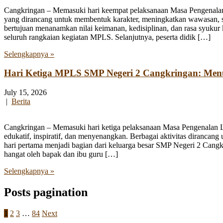
Cangkringan – Memasuki hari keempat pelaksanaan Masa Pengenala
yang dirancang untuk membentuk karakter, meningkatkan wawasan, se
bertujuan menanamkan nilai keimanan, kedisiplinan, dan rasa syukur 
seluruh rangkaian kegiatan MPLS. Selanjutnya, peserta didik […]
Selengkapnya »
Hari Ketiga MPLS SMP Negeri 2 Cangkringan: Me
July 15, 2026
|
Berita
Cangkringan – Memasuki hari ketiga pelaksanaan Masa Pengenalan
edukatif, inspiratif, dan menyenangkan. Berbagai aktivitas diranca
hari pertama menjadi bagian dari keluarga besar SMP Negeri 2 Cangk
hangat oleh bapak dan ibu guru […]
Selengkapnya »
Posts pagination
1
2
3
…
84
Next