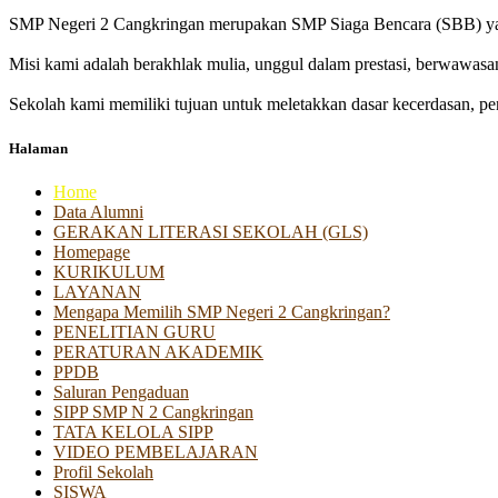
SMP Negeri 2 Cangkringan merupakan SMP Siaga Bencara (SBB) yan
Misi kami adalah berakhlak mulia, unggul dalam prestasi, berwawasa
Sekolah kami memiliki tujuan untuk meletakkan dasar kecerdasan, pen
Halaman
Home
Data Alumni
GERAKAN LITERASI SEKOLAH (GLS)
Homepage
KURIKULUM
LAYANAN
Mengapa Memilih SMP Negeri 2 Cangkringan?
PENELITIAN GURU
PERATURAN AKADEMIK
PPDB
Saluran Pengaduan
SIPP SMP N 2 Cangkringan
TATA KELOLA SIPP
VIDEO PEMBELAJARAN
Profil Sekolah
SISWA