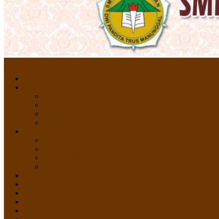
Menu
HOME
PROFIL
Profil Sekolah
Fasilitas Sekolah
Visi Misi Sekolah
Guru dan Staff
AKADEMIK
PERATURAN AKADEMIK
KURIKULUM
Silabus Sekolah
Kalender Akademik
GALERI
PPDB
VIDEO PEMBELAJARAN
KONTAK
E-Raport