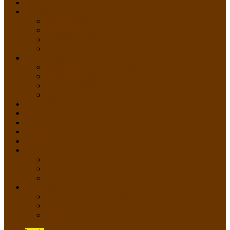
HOME
PROFIL
Profil Sekolah
Fasilitas Sekolah
Visi Misi Sekolah
Guru dan Staff
AKADEMIK
PERATURAN AKADEMIK
KURIKULUM
Silabus Sekolah
Kalender Akademik
GALERI
PPDB
VIDEO PEMBELAJARAN
KONTAK
E-Raport
SISWA
Prestasi Siswa
Daftar Siswa
Data Alumni
LAYANAN
SIPP SMP N 2 Cangkringan
TATA KELOLA SIPP
Saluran Pengaduan