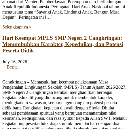
amanat dari Menteri Pemberdayaan Perempuan dan Perlindungan
Anak Republik Indonesia. Peringatan Hari Anak Nasional tahun ini
mengusung tema “Sayangi Anak, Lindungi Anak, Bangun Masa
Depan”. Peringatan ini […]
Selengkapnya »
Hari Keempat MPLS SMP Negeri 2 Cangkringan:
Menumbuhkan Karakter, Kepedulian, dan Potensi
Peserta Didik
July 16, 2026
|
Berita
Cangkringan – Memasuki hari keempat pelaksanaan Masa
Pengenalan Lingkungan Sekolah (MPLS) Tahun Ajaran 2026/2027,
SMP Negeri 2 Cangkringan kembali menghadirkan berbagai
kegiatan edukatif yang dirancang untuk membentuk karakter,
meningkatkan wawasan, serta mengembangkan potensi peserta
didik baru. Rangkaian kegiatan diawali dengan Sholat Dhuha
sebagai pembiasaan spiritual yang bertujuan menanamkan nilai
keimanan, kedisiplinan, dan rasa syukur kepada Allah SWT. Melalui
kegiatan ini, peserta didik diajak untuk memulai hari dengan doa
dan semangat positif sebelum mengikuti seluruh rangkaian kegiatan