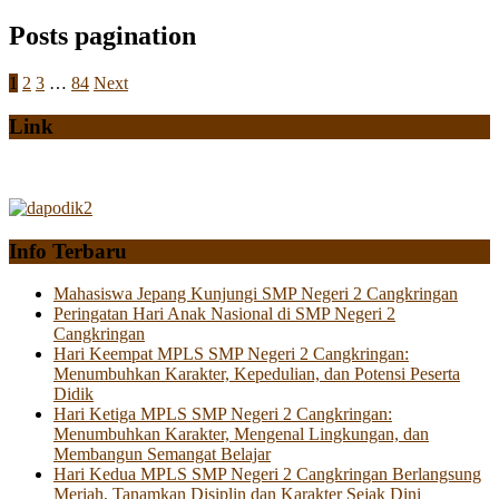
Posts pagination
1
2
3
…
84
Next
Link
Info Terbaru
Mahasiswa Jepang Kunjungi SMP Negeri 2 Cangkringan
Peringatan Hari Anak Nasional di SMP Negeri 2
Cangkringan
Hari Keempat MPLS SMP Negeri 2 Cangkringan:
Menumbuhkan Karakter, Kepedulian, dan Potensi Peserta
Didik
Hari Ketiga MPLS SMP Negeri 2 Cangkringan:
Menumbuhkan Karakter, Mengenal Lingkungan, dan
Membangun Semangat Belajar
Hari Kedua MPLS SMP Negeri 2 Cangkringan Berlangsung
Meriah, Tanamkan Disiplin dan Karakter Sejak Dini