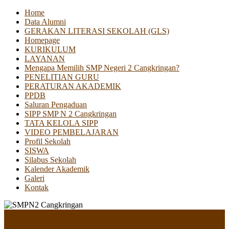
Home
Data Alumni
GERAKAN LITERASI SEKOLAH (GLS)
Homepage
KURIKULUM
LAYANAN
Mengapa Memilih SMP Negeri 2 Cangkringan?
PENELITIAN GURU
PERATURAN AKADEMIK
PPDB
Saluran Pengaduan
SIPP SMP N 2 Cangkringan
TATA KELOLA SIPP
VIDEO PEMBELAJARAN
Profil Sekolah
SISWA
Silabus Sekolah
Kalender Akademik
Galeri
Kontak
Menu