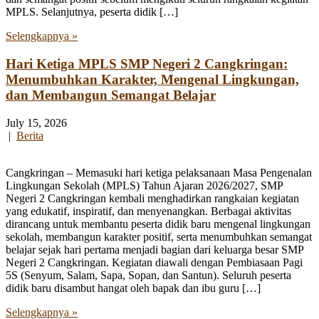
MPLS. Selanjutnya, peserta didik […]
Selengkapnya »
Hari Ketiga MPLS SMP Negeri 2 Cangkringan:
Menumbuhkan Karakter, Mengenal Lingkungan,
dan Membangun Semangat Belajar
July 15, 2026
|
Berita
Cangkringan – Memasuki hari ketiga pelaksanaan Masa Pengenalan
Lingkungan Sekolah (MPLS) Tahun Ajaran 2026/2027, SMP
Negeri 2 Cangkringan kembali menghadirkan rangkaian kegiatan
yang edukatif, inspiratif, dan menyenangkan. Berbagai aktivitas
dirancang untuk membantu peserta didik baru mengenal lingkungan
sekolah, membangun karakter positif, serta menumbuhkan semangat
belajar sejak hari pertama menjadi bagian dari keluarga besar SMP
Negeri 2 Cangkringan. Kegiatan diawali dengan Pembiasaan Pagi
5S (Senyum, Salam, Sapa, Sopan, dan Santun). Seluruh peserta
didik baru disambut hangat oleh bapak dan ibu guru […]
Selengkapnya »