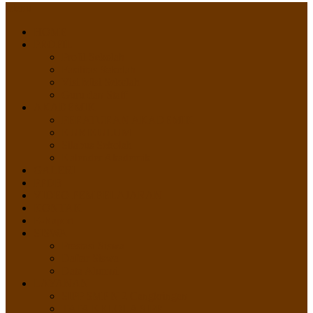
Menu
HOME
PROFIL
Profil Sekolah
Fasilitas Sekolah
Visi Misi Sekolah
Guru dan Staff
AKADEMIK
PERATURAN AKADEMIK
KURIKULUM
Silabus Sekolah
Kalender Akademik
GALERI
PPDB
VIDEO PEMBELAJARAN
KONTAK
E-Raport
SISWA
Prestasi Siswa
Daftar Siswa
Data Alumni
LAYANAN
SIPP SMP N 2 Cangkringan
TATA KELOLA SIPP