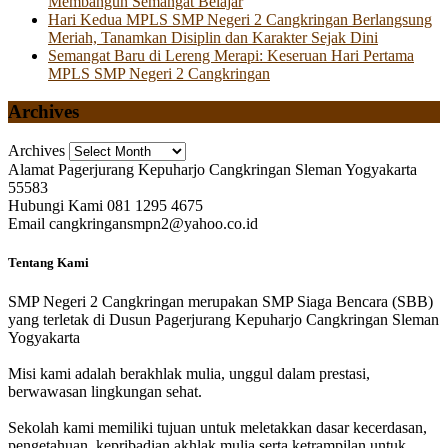
Membangun Semangat Belajar
Hari Kedua MPLS SMP Negeri 2 Cangkringan Berlangsung
Meriah, Tanamkan Disiplin dan Karakter Sejak Dini
Semangat Baru di Lereng Merapi: Keseruan Hari Pertama
MPLS SMP Negeri 2 Cangkringan
Archives
Archives
Alamat
Pagerjurang Kepuharjo Cangkringan Sleman Yogyakarta
55583
Hubungi Kami
081 1295 4675
Email
cangkringansmpn2@yahoo.co.id
Tentang Kami
SMP Negeri 2 Cangkringan merupakan SMP Siaga Bencara (SBB)
yang terletak di Dusun Pagerjurang Kepuharjo Cangkringan Sleman
Yogyakarta
Misi kami adalah berakhlak mulia, unggul dalam prestasi,
berwawasan lingkungan sehat.
Sekolah kami memiliki tujuan untuk meletakkan dasar kecerdasan,
pengetahuan, kepribadian akhlak mulia serta ketrampilan untuk