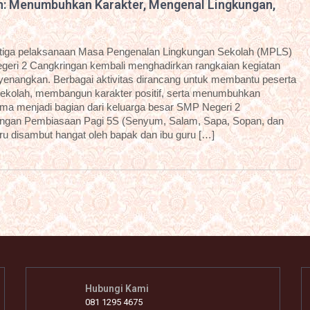
n: Menumbuhkan Karakter, Mengenal Lingkungan,
etiga pelaksanaan Masa Pengenalan Lingkungan Sekolah (MPLS)
geri 2 Cangkringan kembali menghadirkan rangkaian kegiatan
enyenangkan. Berbagai aktivitas dirancang untuk membantu peserta
sekolah, membangun karakter positif, serta menumbuhkan
ama menjadi bagian dari keluarga besar SMP Negeri 2
dengan Pembiasaan Pagi 5S (Senyum, Salam, Sapa, Sopan, dan
aru disambut hangat oleh bapak dan ibu guru […]
Hubungi Kami
081 1295 4675