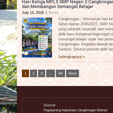
Hari Ketiga MPLS SMP Negeri 2 Cangkringa
dan Membangun Semangat Belajar
July 15, 2026
|
Berita
Cangkringan – Memasuki hari k
Tahun Ajaran 2026/2027, SMP Ne
yang edukatif, inspiratif, dan m
didik baru mengenal lingkungan 
semangat belajar sejak hari pert
Cangkringan. Kegiatan diawali 
Santun). Seluruh peserta didik b
Selengkapnya »
Posts
1
2
3
…
84
Next
pagination
Alamat
Pagerjurang Kepuharjo Cangkringan Sleman