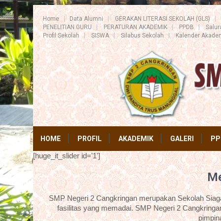
Home
Data Alumni
GERAKAN LITERASI SEKOLAH (GLS)
PENELITIAN GURU
PERATURAN AKADEMIK
PPDB
Salu
Profil Sekolah
SISWA
Silabus Sekolah
Kalender Akade
HOME
PROFIL
AKADEMIK
GALERI
PP
[huge_it_slider id='1']
Me
SMP Negeri 2 Cangkringan merupakan Sekolah Siaga 
fasilitas yang memadai. SMP Negeri 2 Cangkringan
pimpin