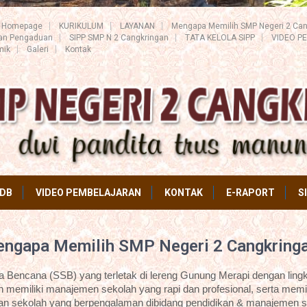
Homepage
KURIKULUM
LAYANAN
Mengapa Memilih SMP Negeri 2 Can
ran Pengaduan
SIPP SMP N 2 Cangkringan
TATA KELOLA SIPP
VIDEO P
mik
Galeri
Kontak
DB
VIDEO PEMBELAJARAN
KONTAK
E-RAPORT
S
ngapa Memilih SMP Negeri 2 Cangkring
Bencana (SSB) yang terletak di lereng Gunung Merapi dengan lingk
 memiliki manajemen sekolah yang rapi dan profesional, serta memil
an sekolah yang berpengalaman dibidang pendidikan & manajemen s