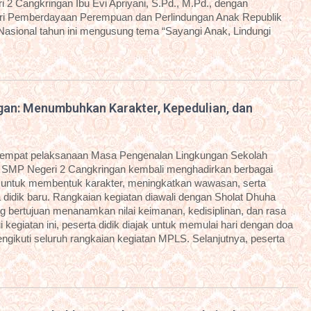
 2 Cangkringan Ibu Evi Apriyani, S.Pd., M.Pd., dengan
i Pemberdayaan Perempuan dan Perlindungan Anak Republik
 Nasional tahun ini mengusung tema “Sayangi Anak, Lindungi
an: Menumbuhkan Karakter, Kepedulian, dan
eempat pelaksanaan Masa Pengenalan Lingkungan Sekolah
 SMP Negeri 2 Cangkringan kembali menghadirkan berbagai
g untuk membentuk karakter, meningkatkan wawasan, serta
idik baru. Rangkaian kegiatan diawali dengan Sholat Dhuha
g bertujuan menanamkan nilai keimanan, kedisiplinan, dan rasa
kegiatan ini, peserta didik diajak untuk memulai hari dengan doa
ngikuti seluruh rangkaian kegiatan MPLS. Selanjutnya, peserta