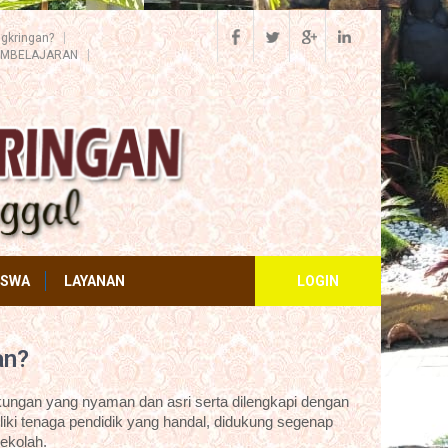
gkringan?
EMBELAJARAN
ISWA
LAYANAN
LOGIN
an?
ungan yang nyaman dan asri serta dilengkapi dengan
iki tenaga pendidik yang handal, didukung segenap
ekolah.