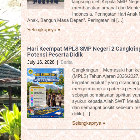
langsung oleh Kepala SMP Negeri
membacakan amanat dari Menter
Indonesia. Peringatan Hari Anak
Anak, Bangun Masa Depan”. Peringatan ini […]
Selengkapnya »
Hari Keempat MPLS SMP Negeri 2 Cangkring
Potensi Peserta Didik
July 16, 2026
|
Berita
Cangkringan – Memasuki hari k
(MPLS) Tahun Ajaran 2026/2027,
kegiatan edukatif yang dirancan
mengembangkan potensi peserta d
sebagai pembiasaan spiritual yan
syukur kepada Allah SWT. Melalui 
dan semangat positif sebelum me
didik […]
Selengkapnya »