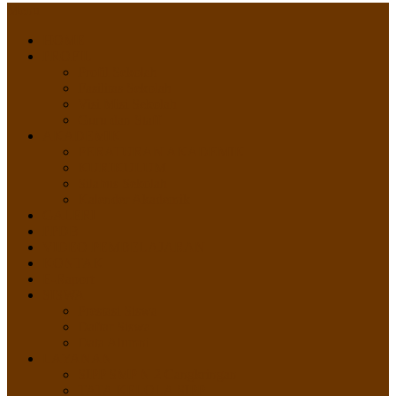
Menu
HOME
PROFIL
Profil Sekolah
Fasilitas Sekolah
Visi Misi Sekolah
Guru dan Staff
AKADEMIK
PERATURAN AKADEMIK
KURIKULUM
Silabus Sekolah
Kalender Akademik
GALERI
PPDB
VIDEO PEMBELAJARAN
KONTAK
E-Raport
SISWA
Prestasi Siswa
Daftar Siswa
Data Alumni
LAYANAN
SIPP SMP N 2 Cangkringan
TATA KELOLA SIPP