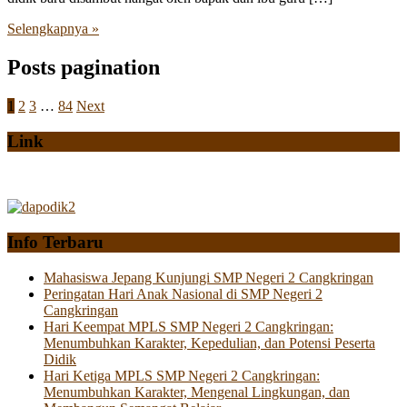
Selengkapnya »
Posts pagination
1
2
3
…
84
Next
Link
Info Terbaru
Mahasiswa Jepang Kunjungi SMP Negeri 2 Cangkringan
Peringatan Hari Anak Nasional di SMP Negeri 2
Cangkringan
Hari Keempat MPLS SMP Negeri 2 Cangkringan:
Menumbuhkan Karakter, Kepedulian, dan Potensi Peserta
Didik
Hari Ketiga MPLS SMP Negeri 2 Cangkringan:
Menumbuhkan Karakter, Mengenal Lingkungan, dan