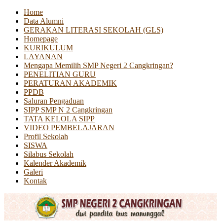
Home
Data Alumni
GERAKAN LITERASI SEKOLAH (GLS)
Homepage
KURIKULUM
LAYANAN
Mengapa Memilih SMP Negeri 2 Cangkringan?
PENELITIAN GURU
PERATURAN AKADEMIK
PPDB
Saluran Pengaduan
SIPP SMP N 2 Cangkringan
TATA KELOLA SIPP
VIDEO PEMBELAJARAN
Profil Sekolah
SISWA
Silabus Sekolah
Kalender Akademik
Galeri
Kontak