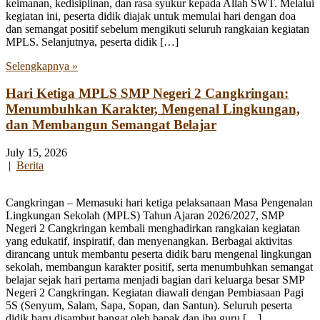
keimanan, kedisiplinan, dan rasa syukur kepada Allah SWT. Melalui
kegiatan ini, peserta didik diajak untuk memulai hari dengan doa
dan semangat positif sebelum mengikuti seluruh rangkaian kegiatan
MPLS. Selanjutnya, peserta didik […]
Selengkapnya »
Hari Ketiga MPLS SMP Negeri 2 Cangkringan:
Menumbuhkan Karakter, Mengenal Lingkungan,
dan Membangun Semangat Belajar
July 15, 2026
|
Berita
Cangkringan – Memasuki hari ketiga pelaksanaan Masa Pengenalan
Lingkungan Sekolah (MPLS) Tahun Ajaran 2026/2027, SMP
Negeri 2 Cangkringan kembali menghadirkan rangkaian kegiatan
yang edukatif, inspiratif, dan menyenangkan. Berbagai aktivitas
dirancang untuk membantu peserta didik baru mengenal lingkungan
sekolah, membangun karakter positif, serta menumbuhkan semangat
belajar sejak hari pertama menjadi bagian dari keluarga besar SMP
Negeri 2 Cangkringan. Kegiatan diawali dengan Pembiasaan Pagi
5S (Senyum, Salam, Sapa, Sopan, dan Santun). Seluruh peserta
didik baru disambut hangat oleh bapak dan ibu guru […]