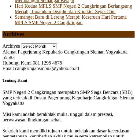
Membangun Semangat Belajar
Hari Kedua MPLS SMP Negeri 2 Cangkringan Berlangsung
Meriah, Tanamkan Disiplin dan Karakter Sejak Dini
Semangat Baru di Lereng Merapi: Keseruan Hari Pertama
MPLS SMP Negeri 2 Cangkringan
Archives
Archives
Alamat
Pagerjurang Kepuharjo Cangkringan Sleman Yogyakarta
55583
Hubungi Kami
081 1295 4675
Email
cangkringansmpn2@yahoo.co.id
Tentang Kami
SMP Negeri 2 Cangkringan merupakan SMP Siaga Bencara (SBB)
yang terletak di Dusun Pagerjurang Kepuharjo Cangkringan Sleman
Yogyakarta
Misi kami adalah berakhlak mulia, unggul dalam prestasi,
berwawasan lingkungan sehat.
Sekolah kami memiliki tujuan untuk meletakkan dasar kecerdasan,
pengetahuan, kepribadian akhlak mulia serta ketrampilan untuk