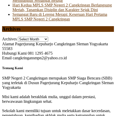
Membangun Semangat Belajar
Hari Kedua MPLS SMP Negeri 2 Cangkringan Berlangsung
Meriah, Tanamkan Disiplin dan Karakter Sejak Dini
Semangat Baru di Lereng Merapi: Keseruan Hari Pertama
MPLS SMP Negeri 2 Cangkringan
Archives
Archives
Alamat
Pagerjurang Kepuharjo Cangkringan Sleman Yogyakarta
55583
Hubungi Kami
081 1295 4675
Email
cangkringansmpn2@yahoo.co.id
Tentang Kami
SMP Negeri 2 Cangkringan merupakan SMP Siaga Bencara (SBB)
yang terletak di Dusun Pagerjurang Kepuharjo Cangkringan Sleman
Yogyakarta
Misi kami adalah berakhlak mulia, unggul dalam prestasi,
berwawasan lingkungan sehat.
Sekolah kami memiliki tujuan untuk meletakkan dasar kecerdasan,
pengetahuan, kepribadian akhlak mulia serta ketrampilan untuk