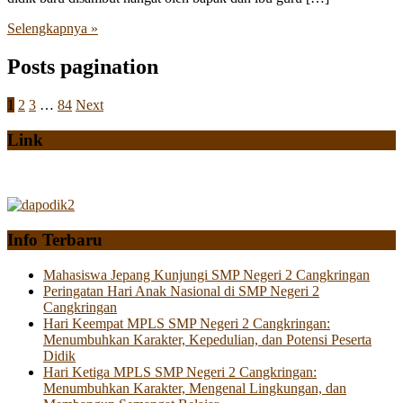
Selengkapnya »
Posts pagination
1
2
3
…
84
Next
Link
Info Terbaru
Mahasiswa Jepang Kunjungi SMP Negeri 2 Cangkringan
Peringatan Hari Anak Nasional di SMP Negeri 2
Cangkringan
Hari Keempat MPLS SMP Negeri 2 Cangkringan:
Menumbuhkan Karakter, Kepedulian, dan Potensi Peserta
Didik
Hari Ketiga MPLS SMP Negeri 2 Cangkringan:
Menumbuhkan Karakter, Mengenal Lingkungan, dan