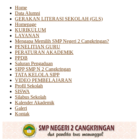
Home
Data Alumni
GERAKAN LITERASI SEKOLAH (GLS)
Homepage
KURIKULUM
LAYANAN
Mengapa Memilih SMP Negeri 2 Cangkringan?
PENELITIAN GURU
PERATURAN AKADEMIK
PPDB
Saluran Pengaduan
SIPP SMP N 2 Cangkringan
TATA KELOLA SIPP
VIDEO PEMBELAJARAN
Profil Sekolah
SISWA
Silabus Sekolah
Kalender Akademik
Galeri
Kontak