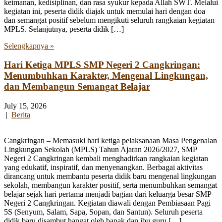
keimanan, kedisiplinan, dan rasa syukur kepada Allah SWT. Melalui
kegiatan ini, peserta didik diajak untuk memulai hari dengan doa
dan semangat positif sebelum mengikuti seluruh rangkaian kegiatan
MPLS. Selanjutnya, peserta didik […]
Selengkapnya »
Hari Ketiga MPLS SMP Negeri 2 Cangkringan:
Menumbuhkan Karakter, Mengenal Lingkungan,
dan Membangun Semangat Belajar
July 15, 2026
|
Berita
Cangkringan – Memasuki hari ketiga pelaksanaan Masa Pengenalan
Lingkungan Sekolah (MPLS) Tahun Ajaran 2026/2027, SMP
Negeri 2 Cangkringan kembali menghadirkan rangkaian kegiatan
yang edukatif, inspiratif, dan menyenangkan. Berbagai aktivitas
dirancang untuk membantu peserta didik baru mengenal lingkungan
sekolah, membangun karakter positif, serta menumbuhkan semangat
belajar sejak hari pertama menjadi bagian dari keluarga besar SMP
Negeri 2 Cangkringan. Kegiatan diawali dengan Pembiasaan Pagi
5S (Senyum, Salam, Sapa, Sopan, dan Santun). Seluruh peserta
didik baru disambut hangat oleh bapak dan ibu guru […]