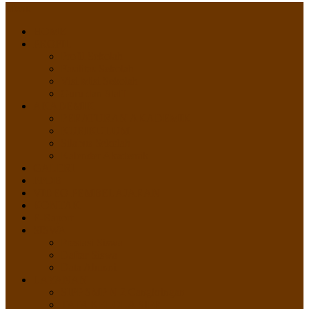
Menu
HOME
PROFIL
Profil Sekolah
Fasilitas Sekolah
Visi Misi Sekolah
Guru dan Staff
AKADEMIK
PERATURAN AKADEMIK
KURIKULUM
Silabus Sekolah
Kalender Akademik
GALERI
PPDB
VIDEO PEMBELAJARAN
KONTAK
E-Raport
SISWA
Prestasi Siswa
Daftar Siswa
Data Alumni
LAYANAN
SIPP SMP N 2 Cangkringan
TATA KELOLA SIPP