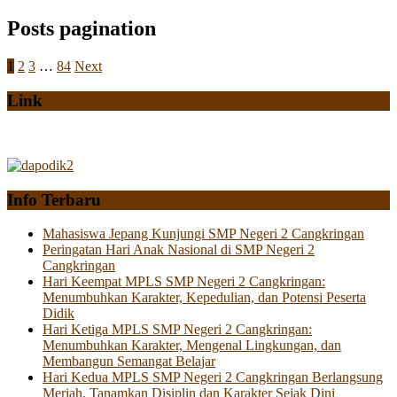
Posts pagination
1
2
3
…
84
Next
Link
Info Terbaru
Mahasiswa Jepang Kunjungi SMP Negeri 2 Cangkringan
Peringatan Hari Anak Nasional di SMP Negeri 2
Cangkringan
Hari Keempat MPLS SMP Negeri 2 Cangkringan:
Menumbuhkan Karakter, Kepedulian, dan Potensi Peserta
Didik
Hari Ketiga MPLS SMP Negeri 2 Cangkringan:
Menumbuhkan Karakter, Mengenal Lingkungan, dan
Membangun Semangat Belajar
Hari Kedua MPLS SMP Negeri 2 Cangkringan Berlangsung
Meriah, Tanamkan Disiplin dan Karakter Sejak Dini