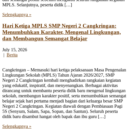
MPLS. Selanjutnya, peserta didik […]
Selengkapnya »
Hari Ketiga MPLS SMP Negeri 2 Cangkringan:
Menumbuhkan Karakter, Mengenal Lingkungan,
dan Membangun Semangat Belajar
July 15, 2026
|
Berita
Cangkringan – Memasuki hari ketiga pelaksanaan Masa Pengenalan
Lingkungan Sekolah (MPLS) Tahun Ajaran 2026/2027, SMP
Negeri 2 Cangkringan kembali menghadirkan rangkaian kegiatan
yang edukatif, inspiratif, dan menyenangkan. Berbagai aktivitas
dirancang untuk membantu peserta didik baru mengenal lingkungan
sekolah, membangun karakter positif, serta menumbuhkan semangat
belajar sejak hari pertama menjadi bagian dari keluarga besar SMP
Negeri 2 Cangkringan. Kegiatan diawali dengan Pembiasaan Pagi
5S (Senyum, Salam, Sapa, Sopan, dan Santun). Seluruh peserta
didik baru disambut hangat oleh bapak dan ibu guru […]
Selengkapnya »