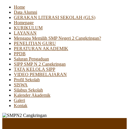
Home
Data Alumni
GERAKAN LITERASI SEKOLAH (GLS)
Homepage
KURIKULUM
LAYANAN
Mengapa Memilih SMP Negeri 2 Cangkringan?
PENELITIAN GURU
PERATURAN AKADEMIK
PPDB
Saluran Pengaduan
SIPP SMP N 2 Cangkringan
TATA KELOLA SIPP
VIDEO PEMBELAJARAN
Profil Sekolah
SISWA
Silabus Sekolah
Kalender Akademik
Galeri
Kontak
Menu