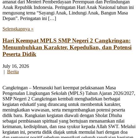
amanat dari Menteri Pemberdayaan Perempuan dan Perlindungan
Anak Republik Indonesia. Peringatan Hari Anak Nasional tahun ini
mengusung tema “Sayangi Anak, Lindungi Anak, Bangun Masa
Depan”. Peringatan ini […]
Selengkapnya »
Hari Keempat MPLS SMP Negeri 2 Cangkringan:
Menumbuhkan Karakter, Kepedulian, dan Potensi
Peserta Didik
July 16, 2026
|
Berita
Cangkringan – Memasuki hari keempat pelaksanaan Masa
Pengenalan Lingkungan Sekolah (MPLS) Tahun Ajaran 2026/2027,
SMP Negeri 2 Cangkringan kembali menghadirkan berbagai
kegiatan edukatif yang dirancang untuk membentuk karakter,
meningkatkan wawasan, serta mengembangkan potensi peserta
didik baru. Rangkaian kegiatan diawali dengan Sholat Dhuha
sebagai pembiasaan spiritual yang bertujuan menanamkan nilai
keimanan, kedisiplinan, dan rasa syukur kepada Allah SWT. Melalui
kegiatan ini, peserta didik diajak untuk memulai hari dengan doa
dan semangat positif sebelum mengikuti seluruh rangkaian kegiatan