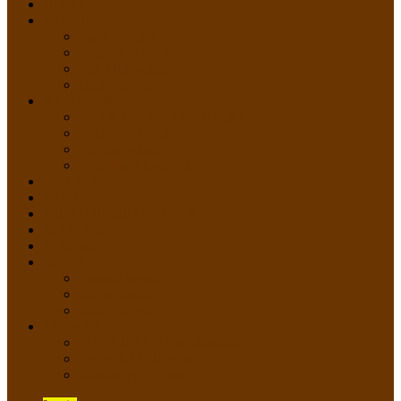
HOME
PROFIL
Profil Sekolah
Fasilitas Sekolah
Visi Misi Sekolah
Guru dan Staff
AKADEMIK
PERATURAN AKADEMIK
KURIKULUM
Silabus Sekolah
Kalender Akademik
GALERI
PPDB
VIDEO PEMBELAJARAN
KONTAK
E-Raport
SISWA
Prestasi Siswa
Daftar Siswa
Data Alumni
LAYANAN
SIPP SMP N 2 Cangkringan
TATA KELOLA SIPP
Saluran Pengaduan