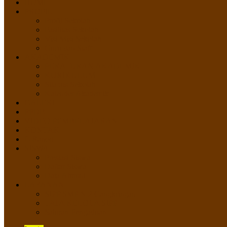
HOME
PROFIL
Profil Sekolah
Fasilitas Sekolah
Visi Misi Sekolah
Guru dan Staff
AKADEMIK
PERATURAN AKADEMIK
KURIKULUM
Silabus Sekolah
Kalender Akademik
GALERI
PPDB
VIDEO PEMBELAJARAN
KONTAK
E-Raport
SISWA
Prestasi Siswa
Daftar Siswa
Data Alumni
LAYANAN
SIPP SMP N 2 Cangkringan
TATA KELOLA SIPP
Saluran Pengaduan