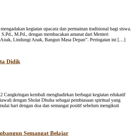
engadakan kegiatan upacara dan permainan tradisional bagi siswa.
, S.Pd., M.Pd., dengan membacakan amanat dari Menteri
 Anak, Lindungi Anak, Bangun Masa Depan”. Peringatan ini […]
ta Didik
 Cangkringan kembali menghadirkan berbagai kegiatan edukatif
iawali dengan Sholat Dhuha sebagai pembiasaan spiritual yang
emulai hari dengan doa dan semangat positif sebelum mengikuti
mbangun Semangat Belajar