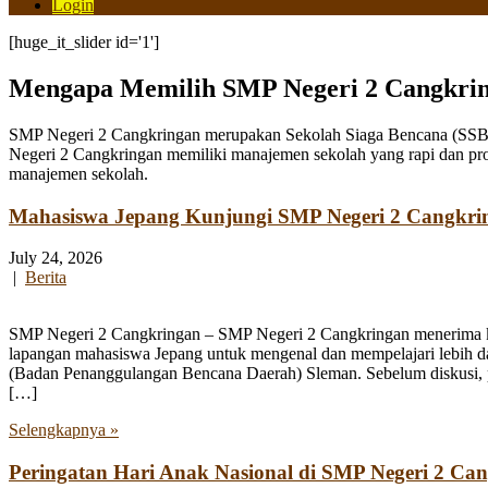
Login
[huge_it_slider id='1']
Mengapa Memilih SMP Negeri 2 Cangkri
SMP Negeri 2 Cangkringan merupakan Sekolah Siaga Bencana (SSB) y
Negeri 2 Cangkringan memiliki manajemen sekolah yang rapi dan pro
manajemen sekolah.
Mahasiswa Jepang Kunjungi SMP Negeri 2 Cangkri
July 24, 2026
|
Berita
SMP Negeri 2 Cangkringan – SMP Negeri 2 Cangkringan menerima kun
lapangan mahasiswa Jepang untuk mengenal dan mempelajari lebih 
(Badan Penanggulangan Bencana Daerah) Sleman. Sebelum diskusi, par
[…]
Selengkapnya »
Peringatan Hari Anak Nasional di SMP Negeri 2 Ca