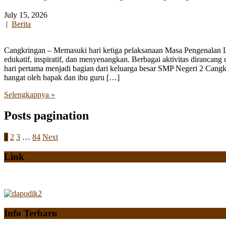
July 15, 2026
|
Berita
Cangkringan – Memasuki hari ketiga pelaksanaan Masa Pengenalan
edukatif, inspiratif, dan menyenangkan. Berbagai aktivitas diranca
hari pertama menjadi bagian dari keluarga besar SMP Negeri 2 Cangk
hangat oleh bapak dan ibu guru […]
Selengkapnya »
Posts pagination
1
2
3
…
84
Next
Link
Info Terbaru