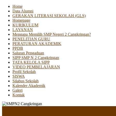
Home
Data Alumni
GERAKAN LITERASI SEKOLAH (GLS)
Homepage
KURIKULUM
LAYANAN
Mengapa Memilih SMP Negeri 2 Cangkringan?
PENELITIAN GURU
PERATURAN AKADEMIK
PPDB
Saluran Pengaduan
SIPP SMP N 2 Cangkringan
TATA KELOLA SIPP
VIDEO PEMBELAJARAN
Profil Sekolah
SISWA
Silabus Sekolah
Kalender Akademik
Galeri
Kontak
Menu