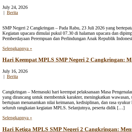
July 24, 2026
|
Berita
SMP Negeri 2 Cangkringan – Pada Rabu, 23 Juli 2026 yang bertepata
Kegiatan upacara dimulai pukul 07.30 di halaman upacara dan dipim
Pemberdayaan Perempuan dan Perlindungan Anak Republik Indonesia
Selengkapnya »
Hari Keempat MPLS SMP Negeri 2 Cangkringan: Men
July 16, 2026
|
Berita
Cangkringan – Memasuki hari keempat pelaksanaan Masa Pengenala
yang dirancang untuk membentuk karakter, meningkatkan wawasan, se
bertujuan menanamkan nilai keimanan, kedisiplinan, dan rasa syukur 
seluruh rangkaian kegiatan MPLS. Selanjutnya, peserta didik […]
Selengkapnya »
Hari Ketiga MPLS SMP Negeri 2 Cangkringan: Me