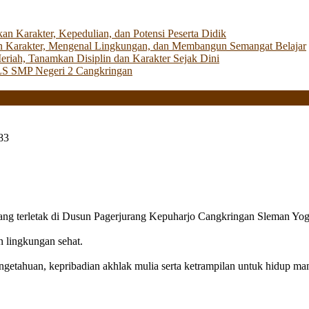
Karakter, Kepedulian, dan Potensi Peserta Didik
 Karakter, Mengenal Lingkungan, dan Membangun Semangat Belajar
iah, Tanamkan Disiplin dan Karakter Sejak Dini
LS SMP Negeri 2 Cangkringan
83
g terletak di Dusun Pagerjurang Kepuharjo Cangkringan Sleman Yog
n lingkungan sehat.
getahuan, kepribadian akhlak mulia serta ketrampilan untuk hidup mand