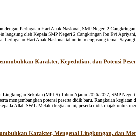
n dengan Peringatan Hari Anak Nasional, SMP Negeri 2 Cangkringan m
pin langsung oleh Kepala SMP Negeri 2 Cangkringan Ibu Evi Apriyani
. Peringatan Hari Anak Nasional tahun ini mengusung tema “Sayangi
umbuhkan Karakter, Kepedulian, dan Potensi Peser
n Lingkungan Sekolah (MPLS) Tahun Ajaran 2026/2027, SMP Negeri 2
rta mengembangkan potensi peserta didik baru. Rangkaian kegiatan d
kepada Allah SWT. Melalui kegiatan ini, peserta didik diajak untuk m
numbuhkan Karakter, Mengenal Lingkungan, dan Me