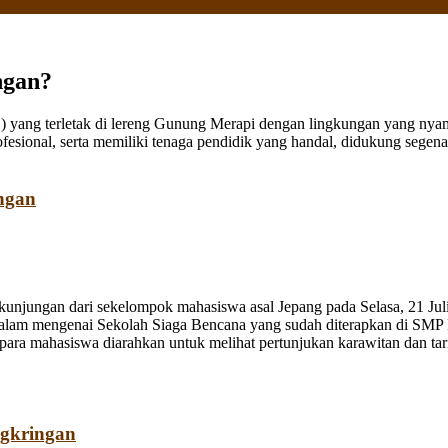
ngan?
ang terletak di lereng Gunung Merapi dengan lingkungan yang nyaman
fesional, serta memiliki tenaga pendidik yang handal, didukung sege
ngan
jungan dari sekelompok mahasiswa asal Jepang pada Selasa, 21 Juli
dalam mengenai Sekolah Siaga Bencana yang sudah diterapkan di SMP
a mahasiswa diarahkan untuk melihat pertunjukan karawitan dan tari o
ngkringan