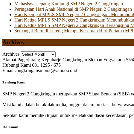
Mahasiswa Jepang Kunjungi SMP Negeri 2 Cangkringan
Peringatan Hari Anak Nasional di SMP Negeri 2 Cangkringan
Hari Keempat MPLS SMP Negeri 2 Cangkringan: Menumbuhkan 
Hari Ketiga MPLS SMP Negeri 2 Cangkringan: Menumbuhkan
Hari Kedua MPLS SMP Negeri 2 Cangkringan Berlangsung Mer
Semangat Baru di Lereng Merapi: Keseruan Hari Pertama MP
Archives
Archives
Alamat
Pagerjurang Kepuharjo Cangkringan Sleman Yogyakarta 555
Hubungi Kami
081 1295 4675
Email
cangkringansmpn2@yahoo.co.id
Tentang Kami
SMP Negeri 2 Cangkringan merupakan SMP Siaga Bencara (SBB) yan
Misi kami adalah berakhlak mulia, unggul dalam prestasi, berwawasa
Sekolah kami memiliki tujuan untuk meletakkan dasar kecerdasan, pen
Halaman