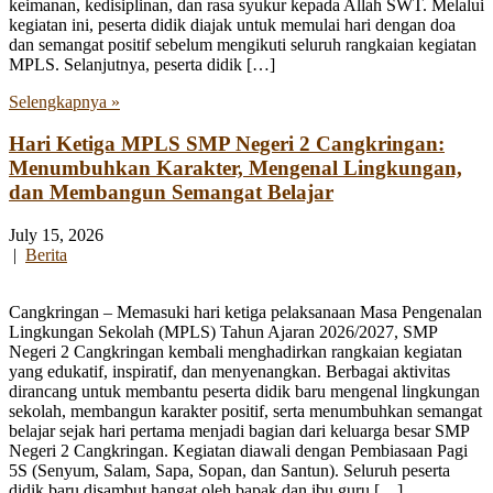
keimanan, kedisiplinan, dan rasa syukur kepada Allah SWT. Melalui
kegiatan ini, peserta didik diajak untuk memulai hari dengan doa
dan semangat positif sebelum mengikuti seluruh rangkaian kegiatan
MPLS. Selanjutnya, peserta didik […]
Selengkapnya »
Hari Ketiga MPLS SMP Negeri 2 Cangkringan:
Menumbuhkan Karakter, Mengenal Lingkungan,
dan Membangun Semangat Belajar
July 15, 2026
|
Berita
Cangkringan – Memasuki hari ketiga pelaksanaan Masa Pengenalan
Lingkungan Sekolah (MPLS) Tahun Ajaran 2026/2027, SMP
Negeri 2 Cangkringan kembali menghadirkan rangkaian kegiatan
yang edukatif, inspiratif, dan menyenangkan. Berbagai aktivitas
dirancang untuk membantu peserta didik baru mengenal lingkungan
sekolah, membangun karakter positif, serta menumbuhkan semangat
belajar sejak hari pertama menjadi bagian dari keluarga besar SMP
Negeri 2 Cangkringan. Kegiatan diawali dengan Pembiasaan Pagi
5S (Senyum, Salam, Sapa, Sopan, dan Santun). Seluruh peserta
didik baru disambut hangat oleh bapak dan ibu guru […]