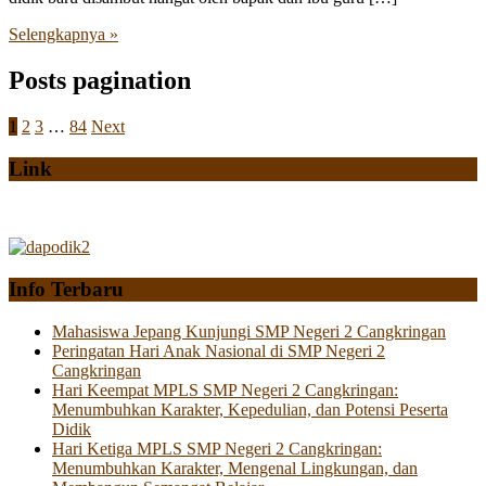
Selengkapnya »
Posts pagination
1
2
3
…
84
Next
Link
Info Terbaru
Mahasiswa Jepang Kunjungi SMP Negeri 2 Cangkringan
Peringatan Hari Anak Nasional di SMP Negeri 2
Cangkringan
Hari Keempat MPLS SMP Negeri 2 Cangkringan:
Menumbuhkan Karakter, Kepedulian, dan Potensi Peserta
Didik
Hari Ketiga MPLS SMP Negeri 2 Cangkringan:
Menumbuhkan Karakter, Mengenal Lingkungan, dan