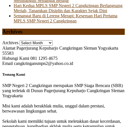
Membangun Semangat Belajar
Hari Kedua MPLS SMP Negeri 2 Cangkringan Berlangsung
Meriah, Tanamkan Disiplin dan Karakter Sejak Dini
Semangat Baru di Lereng Merapi: Keseruan Hari Pertama
MPLS SMP Negeri 2 Cangkringan
Archives
Archives
Alamat
Pagerjurang Kepuharjo Cangkringan Sleman Yogyakarta
55583
Hubungi Kami
081 1295 4675
Email
cangkringansmpn2@yahoo.co.id
Tentang Kami
SMP Negeri 2 Cangkringan merupakan SMP Siaga Bencara (SBB)
yang terletak di Dusun Pagerjurang Kepuharjo Cangkringan Sleman
Yogyakarta
Misi kami adalah berakhlak mulia, unggul dalam prestasi,
berwawasan lingkungan sehat.
Sekolah kami memiliki tujuan untuk meletakkan dasar kecerdasan,
pengetahuan, kepribadian akhlak mulia serta ketrampilan untuk