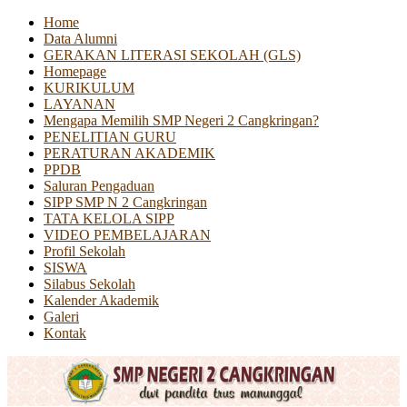
Home
Data Alumni
GERAKAN LITERASI SEKOLAH (GLS)
Homepage
KURIKULUM
LAYANAN
Mengapa Memilih SMP Negeri 2 Cangkringan?
PENELITIAN GURU
PERATURAN AKADEMIK
PPDB
Saluran Pengaduan
SIPP SMP N 2 Cangkringan
TATA KELOLA SIPP
VIDEO PEMBELAJARAN
Profil Sekolah
SISWA
Silabus Sekolah
Kalender Akademik
Galeri
Kontak