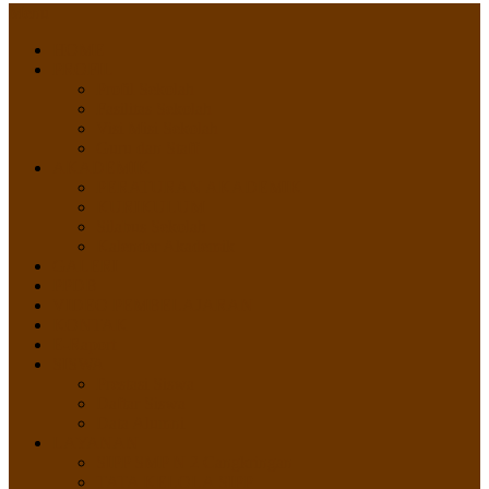
Menu
HOME
PROFIL
Profil Sekolah
Fasilitas Sekolah
Visi Misi Sekolah
Guru dan Staff
AKADEMIK
PERATURAN AKADEMIK
KURIKULUM
Silabus Sekolah
Kalender Akademik
GALERI
PPDB
VIDEO PEMBELAJARAN
KONTAK
E-Raport
SISWA
Prestasi Siswa
Daftar Siswa
Data Alumni
LAYANAN
SIPP SMP N 2 Cangkringan
TATA KELOLA SIPP