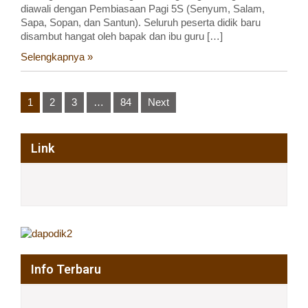
diawali dengan Pembiasaan Pagi 5S (Senyum, Salam,
Sapa, Sopan, dan Santun). Seluruh peserta didik baru
disambut hangat oleh bapak dan ibu guru […]
Selengkapnya »
Posts
1
2
3
…
84
Next
pagination
Link
Info Terbaru