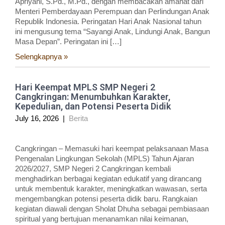
Apriyani, S.Pd., M.Pd., dengan membacakan amanat dari
Menteri Pemberdayaan Perempuan dan Perlindungan Anak
Republik Indonesia. Peringatan Hari Anak Nasional tahun
ini mengusung tema “Sayangi Anak, Lindungi Anak, Bangun
Masa Depan”. Peringatan ini […]
Selengkapnya »
Hari Keempat MPLS SMP Negeri 2
Cangkringan: Menumbuhkan Karakter,
Kepedulian, dan Potensi Peserta Didik
July 16, 2026
|
Berita
Cangkringan – Memasuki hari keempat pelaksanaan Masa
Pengenalan Lingkungan Sekolah (MPLS) Tahun Ajaran
2026/2027, SMP Negeri 2 Cangkringan kembali
menghadirkan berbagai kegiatan edukatif yang dirancang
untuk membentuk karakter, meningkatkan wawasan, serta
mengembangkan potensi peserta didik baru. Rangkaian
kegiatan diawali dengan Sholat Dhuha sebagai pembiasaan
spiritual yang bertujuan menanamkan nilai keimanan,