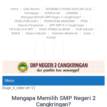
Home
Data Alumni
GERAKAN LITERASI SEKOLAH (GLS)
Homepage
KURIKULUM
LAYANAN
Mengapa Memilih SMP Negeri 2 Cangkringan?
PENELITIAN GURU
PERATURAN AKADEMIK
PPDB
Saluran Pengaduan
SIPP SMP N 2 Cangkringan
TATA KELOLA SIPP
VIDEO PEMBELAJARAN
Profil Sekolah
SISWA
Silabus Sekolah
Kalender Akademik
Galeri
Kontak
Menu
[huge_it_slider id='1']
Mengapa Memilih SMP Negeri 2
Cangkringan?