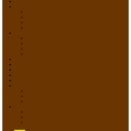
HOME
PROFIL
Profil Sekolah
Fasilitas Sekolah
Visi Misi Sekolah
Guru dan Staff
AKADEMIK
PERATURAN AKADEMIK
KURIKULUM
Silabus Sekolah
Kalender Akademik
GALERI
PPDB
VIDEO PEMBELAJARAN
KONTAK
E-Raport
SISWA
Prestasi Siswa
Daftar Siswa
Data Alumni
LAYANAN
SIPP SMP N 2 Cangkringan
TATA KELOLA SIPP
Saluran Pengaduan