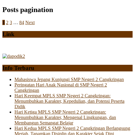
Posts pagination
1
2
3
…
84
Next
Link
Info Terbaru
Mahasiswa Jepang Kunjungi SMP Negeri 2 Cangkringan
Peringatan Hari Anak Nasional di SMP Negeri 2
Cangkringan
Hari Keempat MPLS SMP Negeri 2 Cangkringan:
Menumbuhkan Karakter, Kepedulian, dan Potensi Peserta
Didik
Hari Ketiga MPLS SMP Negeri 2 Cangkringan:
Menumbuhkan Karakter, Mengenal Lingkungan, dan
Membangun Semangat Belajar
Hari Kedua MPLS SMP Negeri 2 Cangkringan Berlangsung
Meriah, Tanamkan Disiplin dan Karakter Sejak Dini