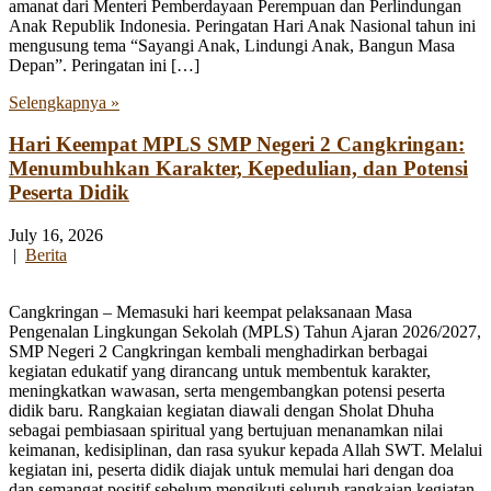
amanat dari Menteri Pemberdayaan Perempuan dan Perlindungan
Anak Republik Indonesia. Peringatan Hari Anak Nasional tahun ini
mengusung tema “Sayangi Anak, Lindungi Anak, Bangun Masa
Depan”. Peringatan ini […]
Selengkapnya »
Hari Keempat MPLS SMP Negeri 2 Cangkringan:
Menumbuhkan Karakter, Kepedulian, dan Potensi
Peserta Didik
July 16, 2026
|
Berita
Cangkringan – Memasuki hari keempat pelaksanaan Masa
Pengenalan Lingkungan Sekolah (MPLS) Tahun Ajaran 2026/2027,
SMP Negeri 2 Cangkringan kembali menghadirkan berbagai
kegiatan edukatif yang dirancang untuk membentuk karakter,
meningkatkan wawasan, serta mengembangkan potensi peserta
didik baru. Rangkaian kegiatan diawali dengan Sholat Dhuha
sebagai pembiasaan spiritual yang bertujuan menanamkan nilai
keimanan, kedisiplinan, dan rasa syukur kepada Allah SWT. Melalui
kegiatan ini, peserta didik diajak untuk memulai hari dengan doa
dan semangat positif sebelum mengikuti seluruh rangkaian kegiatan