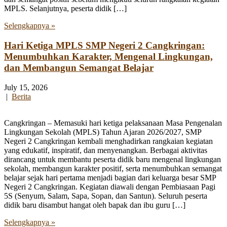
MPLS. Selanjutnya, peserta didik […]
Selengkapnya »
Hari Ketiga MPLS SMP Negeri 2 Cangkringan:
Menumbuhkan Karakter, Mengenal Lingkungan,
dan Membangun Semangat Belajar
July 15, 2026
|
Berita
Cangkringan – Memasuki hari ketiga pelaksanaan Masa Pengenalan
Lingkungan Sekolah (MPLS) Tahun Ajaran 2026/2027, SMP
Negeri 2 Cangkringan kembali menghadirkan rangkaian kegiatan
yang edukatif, inspiratif, dan menyenangkan. Berbagai aktivitas
dirancang untuk membantu peserta didik baru mengenal lingkungan
sekolah, membangun karakter positif, serta menumbuhkan semangat
belajar sejak hari pertama menjadi bagian dari keluarga besar SMP
Negeri 2 Cangkringan. Kegiatan diawali dengan Pembiasaan Pagi
5S (Senyum, Salam, Sapa, Sopan, dan Santun). Seluruh peserta
didik baru disambut hangat oleh bapak dan ibu guru […]
Selengkapnya »