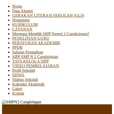
Home
Data Alumni
GERAKAN LITERASI SEKOLAH (GLS)
Homepage
KURIKULUM
LAYANAN
Mengapa Memilih SMP Negeri 2 Cangkringan?
PENELITIAN GURU
PERATURAN AKADEMIK
PPDB
Saluran Pengaduan
SIPP SMP N 2 Cangkringan
TATA KELOLA SIPP
VIDEO PEMBELAJARAN
Profil Sekolah
SISWA
Silabus Sekolah
Kalender Akademik
Galeri
Kontak
Menu