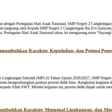
n dengan Peringatan Hari Anak Nasional, SMP Negeri 2 Cangkringan m
pin langsung oleh Kepala SMP Negeri 2 Cangkringan Ibu Evi Apriyani
. Peringatan Hari Anak Nasional tahun ini mengusung tema “Sayangi
umbuhkan Karakter, Kepedulian, dan Potensi Peser
n Lingkungan Sekolah (MPLS) Tahun Ajaran 2026/2027, SMP Negeri 2
rta mengembangkan potensi peserta didik baru. Rangkaian kegiatan d
kepada Allah SWT. Melalui kegiatan ini, peserta didik diajak untuk m
numbuhkan Karakter, Mengenal Lingkungan, dan Me