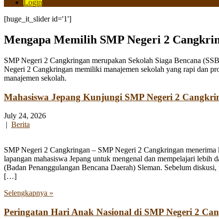
Login
[huge_it_slider id='1']
Mengapa Memilih SMP Negeri 2 Cangkri
SMP Negeri 2 Cangkringan merupakan Sekolah Siaga Bencana (SSB) y
Negeri 2 Cangkringan memiliki manajemen sekolah yang rapi dan pro
manajemen sekolah.
Mahasiswa Jepang Kunjungi SMP Negeri 2 Cangkri
July 24, 2026
|
Berita
SMP Negeri 2 Cangkringan – SMP Negeri 2 Cangkringan menerima kun
lapangan mahasiswa Jepang untuk mengenal dan mempelajari lebih 
(Badan Penanggulangan Bencana Daerah) Sleman. Sebelum diskusi, par
[…]
Selengkapnya »
Peringatan Hari Anak Nasional di SMP Negeri 2 Ca