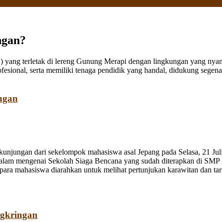
ngan?
ang terletak di lereng Gunung Merapi dengan lingkungan yang nyaman
fesional, serta memiliki tenaga pendidik yang handal, didukung sege
ngan
jungan dari sekelompok mahasiswa asal Jepang pada Selasa, 21 Juli
dalam mengenai Sekolah Siaga Bencana yang sudah diterapkan di SMP
a mahasiswa diarahkan untuk melihat pertunjukan karawitan dan tari o
ngkringan