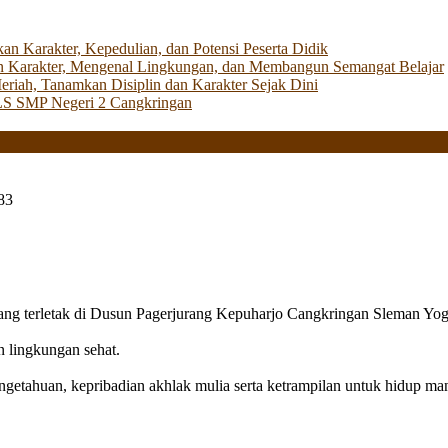
Karakter, Kepedulian, dan Potensi Peserta Didik
 Karakter, Mengenal Lingkungan, dan Membangun Semangat Belajar
iah, Tanamkan Disiplin dan Karakter Sejak Dini
LS SMP Negeri 2 Cangkringan
83
g terletak di Dusun Pagerjurang Kepuharjo Cangkringan Sleman Yog
n lingkungan sehat.
getahuan, kepribadian akhlak mulia serta ketrampilan untuk hidup mand