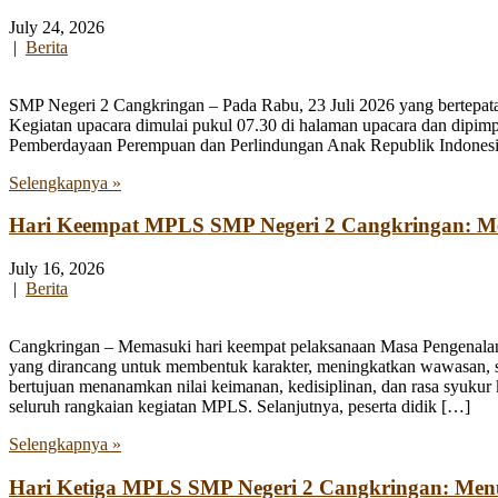
July 24, 2026
|
Berita
SMP Negeri 2 Cangkringan – Pada Rabu, 23 Juli 2026 yang bertepata
Kegiatan upacara dimulai pukul 07.30 di halaman upacara dan dipim
Pemberdayaan Perempuan dan Perlindungan Anak Republik Indonesia
Selengkapnya »
Hari Keempat MPLS SMP Negeri 2 Cangkringan: Men
July 16, 2026
|
Berita
Cangkringan – Memasuki hari keempat pelaksanaan Masa Pengenala
yang dirancang untuk membentuk karakter, meningkatkan wawasan, se
bertujuan menanamkan nilai keimanan, kedisiplinan, dan rasa syukur 
seluruh rangkaian kegiatan MPLS. Selanjutnya, peserta didik […]
Selengkapnya »
Hari Ketiga MPLS SMP Negeri 2 Cangkringan: Me