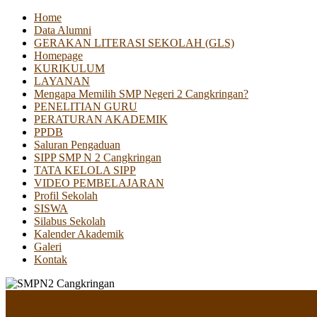
Home
Data Alumni
GERAKAN LITERASI SEKOLAH (GLS)
Homepage
KURIKULUM
LAYANAN
Mengapa Memilih SMP Negeri 2 Cangkringan?
PENELITIAN GURU
PERATURAN AKADEMIK
PPDB
Saluran Pengaduan
SIPP SMP N 2 Cangkringan
TATA KELOLA SIPP
VIDEO PEMBELAJARAN
Profil Sekolah
SISWA
Silabus Sekolah
Kalender Akademik
Galeri
Kontak
Menu