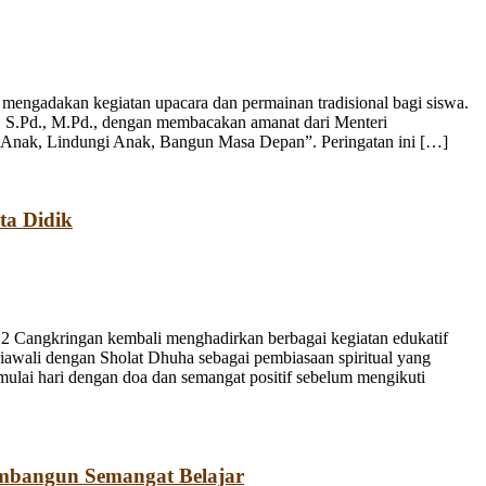
engadakan kegiatan upacara dan permainan tradisional bagi siswa.
, S.Pd., M.Pd., dengan membacakan amanat dari Menteri
 Anak, Lindungi Anak, Bangun Masa Depan”. Peringatan ini […]
ta Didik
 Cangkringan kembali menghadirkan berbagai kegiatan edukatif
iawali dengan Sholat Dhuha sebagai pembiasaan spiritual yang
emulai hari dengan doa dan semangat positif sebelum mengikuti
mbangun Semangat Belajar