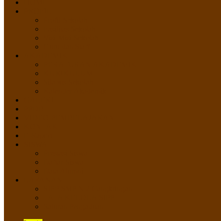
HOME
PROFIL
Profil Sekolah
Fasilitas Sekolah
Visi Misi Sekolah
Guru dan Staff
AKADEMIK
PERATURAN AKADEMIK
KURIKULUM
Silabus Sekolah
Kalender Akademik
GALERI
PPDB
VIDEO PEMBELAJARAN
KONTAK
E-Raport
SISWA
Prestasi Siswa
Daftar Siswa
Data Alumni
LAYANAN
SIPP SMP N 2 Cangkringan
TATA KELOLA SIPP
Saluran Pengaduan