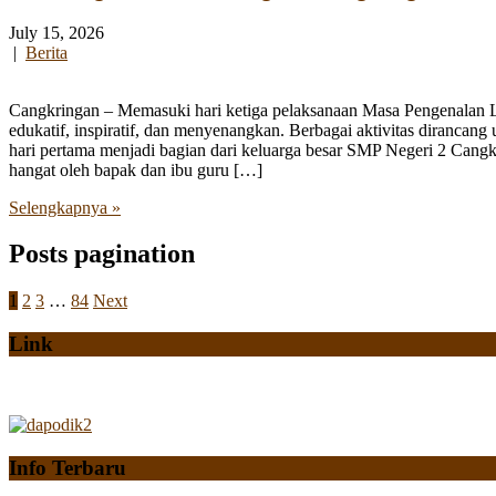
July 15, 2026
|
Berita
Cangkringan – Memasuki hari ketiga pelaksanaan Masa Pengenalan
edukatif, inspiratif, dan menyenangkan. Berbagai aktivitas diranca
hari pertama menjadi bagian dari keluarga besar SMP Negeri 2 Cangk
hangat oleh bapak dan ibu guru […]
Selengkapnya »
Posts pagination
1
2
3
…
84
Next
Link
Info Terbaru