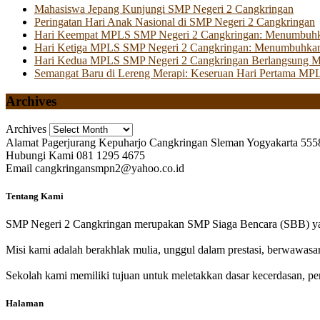
Mahasiswa Jepang Kunjungi SMP Negeri 2 Cangkringan
Peringatan Hari Anak Nasional di SMP Negeri 2 Cangkringan
Hari Keempat MPLS SMP Negeri 2 Cangkringan: Menumbuhkan 
Hari Ketiga MPLS SMP Negeri 2 Cangkringan: Menumbuhkan
Hari Kedua MPLS SMP Negeri 2 Cangkringan Berlangsung Mer
Semangat Baru di Lereng Merapi: Keseruan Hari Pertama MP
Archives
Archives
Alamat
Pagerjurang Kepuharjo Cangkringan Sleman Yogyakarta 555
Hubungi Kami
081 1295 4675
Email
cangkringansmpn2@yahoo.co.id
Tentang Kami
SMP Negeri 2 Cangkringan merupakan SMP Siaga Bencara (SBB) yan
Misi kami adalah berakhlak mulia, unggul dalam prestasi, berwawasa
Sekolah kami memiliki tujuan untuk meletakkan dasar kecerdasan, pen
Halaman