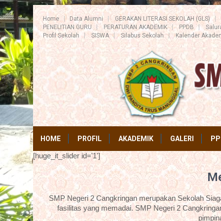
Home
Data Alumni
GERAKAN LITERASI SEKOLAH (GLS)
PENELITIAN GURU
PERATURAN AKADEMIK
PPDB
Salu
Profil Sekolah
SISWA
Silabus Sekolah
Kalender Akade
HOME
PROFIL
AKADEMIK
GALERI
PP
[huge_it_slider id='1']
Me
SMP Negeri 2 Cangkringan merupakan Sekolah Siaga 
fasilitas yang memadai. SMP Negeri 2 Cangkringan
pimpin