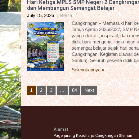
Hari Ketiga MPLS SMP Negeri 2 Cangkringa
dan Membangun Semangat Belajar
July 15, 2026
|
Berita
Cangkringan – Memasuki hari k
Tahun Ajaran 2026/2027, SMP Ne
yang edukatif, inspiratif, dan m
didik baru mengenal lingkungan 
semangat belajar sejak hari pert
Cangkringan. Kegiatan diawali 
Santun). Seluruh peserta didik b
Selengkapnya »
Posts
1
2
3
…
84
Next
pagination
Alamat
Pagerjurang Kepuharjo Cangkringan Sleman