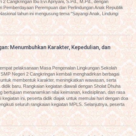
 2 Cangkringan Ibu Evi Apriyani, S.Pd., M.Pd., dengan
i Pemberdayaan Perempuan dan Perlindungan Anak Republik
 Nasional tahun ini mengusung tema “Sayangi Anak, Lindungi
an: Menumbuhkan Karakter, Kepedulian, dan
eempat pelaksanaan Masa Pengenalan Lingkungan Sekolah
 SMP Negeri 2 Cangkringan kembali menghadirkan berbagai
g untuk membentuk karakter, meningkatkan wawasan, serta
idik baru. Rangkaian kegiatan diawali dengan Sholat Dhuha
g bertujuan menanamkan nilai keimanan, kedisiplinan, dan rasa
kegiatan ini, peserta didik diajak untuk memulai hari dengan doa
ngikuti seluruh rangkaian kegiatan MPLS. Selanjutnya, peserta