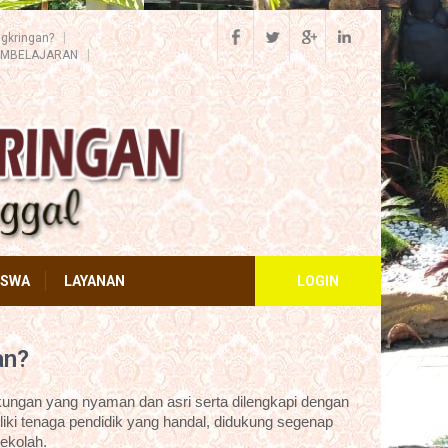
gkringan?
EMBELAJARAN
ISWA
LAYANAN
LOGIN
an?
ungan yang nyaman dan asri serta dilengkapi dengan
iki tenaga pendidik yang handal, didukung segenap
ekolah.