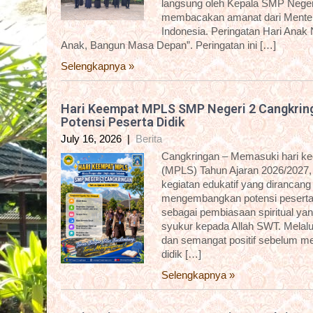
langsung oleh Kepala SMP Negeri
membacakan amanat dari Menter
Indonesia. Peringatan Hari Anak
Anak, Bangun Masa Depan”. Peringatan ini […]
Selengkapnya »
Hari Keempat MPLS SMP Negeri 2 Cangkring
Potensi Peserta Didik
July 16, 2026
|
Berita
Cangkringan – Memasuki hari k
(MPLS) Tahun Ajaran 2026/2027,
kegiatan edukatif yang dirancan
mengembangkan potensi peserta d
sebagai pembiasaan spiritual yan
syukur kepada Allah SWT. Melalui 
dan semangat positif sebelum me
didik […]
Selengkapnya »