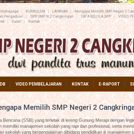
Homepage
KURIKULUM
LAYANAN
Mengapa Memilih SMP Negeri 2 Can
ran Pengaduan
SIPP SMP N 2 Cangkringan
TATA KELOLA SIPP
VIDEO P
mik
Galeri
Kontak
DB
VIDEO PEMBELAJARAN
KONTAK
E-RAPORT
S
ngapa Memilih SMP Negeri 2 Cangkring
Bencana (SSB) yang terletak di lereng Gunung Merapi dengan lingk
 memiliki manajemen sekolah yang rapi dan profesional, serta memil
an sekolah yang berpengalaman dibidang pendidikan & manajemen s