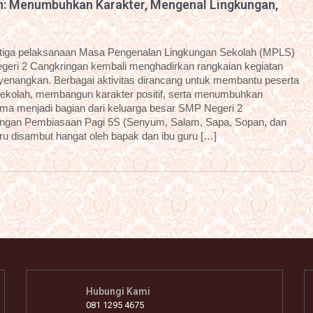
n: Menumbuhkan Karakter, Mengenal Lingkungan,
etiga pelaksanaan Masa Pengenalan Lingkungan Sekolah (MPLS)
geri 2 Cangkringan kembali menghadirkan rangkaian kegiatan
enyenangkan. Berbagai aktivitas dirancang untuk membantu peserta
sekolah, membangun karakter positif, serta menumbuhkan
ama menjadi bagian dari keluarga besar SMP Negeri 2
dengan Pembiasaan Pagi 5S (Senyum, Salam, Sapa, Sopan, dan
aru disambut hangat oleh bapak dan ibu guru […]
Hubungi Kami
081 1295 4675