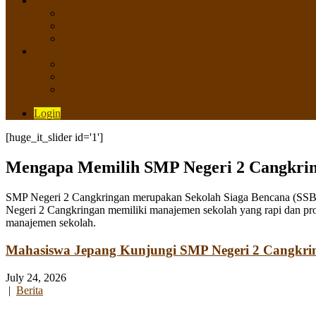
SISWA
Prestasi Siswa
Daftar Siswa
Data Alumni
LAYANAN
SIPP SMP N 2 Cangkringan
TATA KELOLA SIPP
Saluran Pengaduan
Login
[huge_it_slider id='1']
Mengapa Memilih SMP Negeri 2 Cangkri
SMP Negeri 2 Cangkringan merupakan Sekolah Siaga Bencana (SSB) y
Negeri 2 Cangkringan memiliki manajemen sekolah yang rapi dan pro
manajemen sekolah.
Mahasiswa Jepang Kunjungi SMP Negeri 2 Cangkri
July 24, 2026
|
Berita