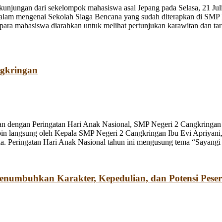
jungan dari sekelompok mahasiswa asal Jepang pada Selasa, 21 Juli
dalam mengenai Sekolah Siaga Bencana yang sudah diterapkan di SMP
a mahasiswa diarahkan untuk melihat pertunjukan karawitan dan tari o
ngkringan
n dengan Peringatan Hari Anak Nasional, SMP Negeri 2 Cangkringan m
pin langsung oleh Kepala SMP Negeri 2 Cangkringan Ibu Evi Apriyani
. Peringatan Hari Anak Nasional tahun ini mengusung tema “Sayangi
umbuhkan Karakter, Kepedulian, dan Potensi Peser