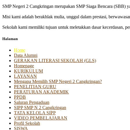
SMP Negeri 2 Cangkringan merupakan SMP Siaga Bencara (SBB) yan
Misi kami adalah berakhlak mulia, unggul dalam prestasi, berwawasa
Sekolah kami memiliki tujuan untuk meletakkan dasar kecerdasan, pen
Halaman
Home
Data Alumni
GERAKAN LITERASI SEKOLAH (GLS)
Homepage
KURIKULUM
LAYANAN
Mengapa Memilih SMP Negeri 2 Cangkringan?
PENELITIAN GURU
PERATURAN AKADEMIK
PPDB
Saluran Pengaduan
SIPP SMP N 2 Cangkringan
TATA KELOLA SIPP
VIDEO PEMBELAJARAN
Profil Sekolah
SISWA