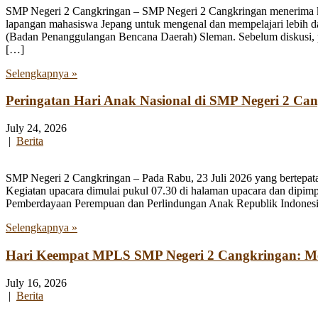
SMP Negeri 2 Cangkringan – SMP Negeri 2 Cangkringan menerima kun
lapangan mahasiswa Jepang untuk mengenal dan mempelajari lebih 
(Badan Penanggulangan Bencana Daerah) Sleman. Sebelum diskusi, par
[…]
Selengkapnya »
Peringatan Hari Anak Nasional di SMP Negeri 2 Ca
July 24, 2026
|
Berita
SMP Negeri 2 Cangkringan – Pada Rabu, 23 Juli 2026 yang bertepata
Kegiatan upacara dimulai pukul 07.30 di halaman upacara dan dipim
Pemberdayaan Perempuan dan Perlindungan Anak Republik Indonesia
Selengkapnya »
Hari Keempat MPLS SMP Negeri 2 Cangkringan: Men
July 16, 2026
|
Berita