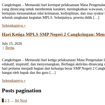
Cangkringan – Memasuki hari keempat pelaksanaan Masa Pengenala
yang dirancang untuk membentuk karakter, meningkatkan wawasan, se
bertujuan menanamkan nilai keimanan, kedisiplinan, dan rasa syukur 
seluruh rangkaian kegiatan MPLS. Selanjutnya, peserta didik […]
Selengkapnya »
Hari Ketiga MPLS SMP Negeri 2 Cangkringan: Me
July 15, 2026
|
Berita
Cangkringan – Memasuki hari ketiga pelaksanaan Masa Pengenalan
edukatif, inspiratif, dan menyenangkan. Berbagai aktivitas diranca
hari pertama menjadi bagian dari keluarga besar SMP Negeri 2 Cangk
hangat oleh bapak dan ibu guru […]
Selengkapnya »
Posts pagination
1
2
3
…
84
Next