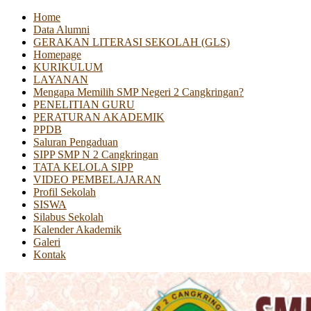
Home
Data Alumni
GERAKAN LITERASI SEKOLAH (GLS)
Homepage
KURIKULUM
LAYANAN
Mengapa Memilih SMP Negeri 2 Cangkringan?
PENELITIAN GURU
PERATURAN AKADEMIK
PPDB
Saluran Pengaduan
SIPP SMP N 2 Cangkringan
TATA KELOLA SIPP
VIDEO PEMBELAJARAN
Profil Sekolah
SISWA
Silabus Sekolah
Kalender Akademik
Galeri
Kontak