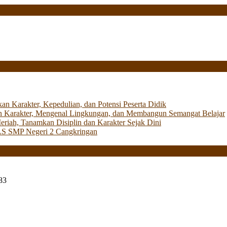
Karakter, Kepedulian, dan Potensi Peserta Didik
 Karakter, Mengenal Lingkungan, dan Membangun Semangat Belajar
iah, Tanamkan Disiplin dan Karakter Sejak Dini
LS SMP Negeri 2 Cangkringan
83