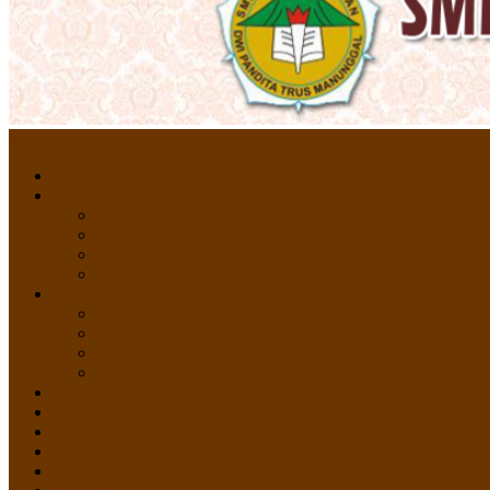
Menu
HOME
PROFIL
Profil Sekolah
Fasilitas Sekolah
Visi Misi Sekolah
Guru dan Staff
AKADEMIK
PERATURAN AKADEMIK
KURIKULUM
Silabus Sekolah
Kalender Akademik
GALERI
PPDB
VIDEO PEMBELAJARAN
KONTAK
E-Raport