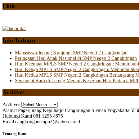
Link
Info Terbaru
Mahasiswa Jepang Kunjungi SMP Negeri 2 Cangkringan
Peringatan Hari Anak Nasional di SMP Negeri 2 Cangkringan
Hari Keempat MPLS SMP Negeri 2 Cangkringan: Menumbuhkan 
Hari Ketiga MPLS SMP Negeri 2 Cangkringan: Menumbuhkan
Hari Kedua MPLS SMP Negeri 2 Cangkringan Berlangsung Mer
Semangat Baru di Lereng Merapi: Keseruan Hari Pertama MP
Archives
Archives
Alamat
Pagerjurang Kepuharjo Cangkringan Sleman Yogyakarta 555
Hubungi Kami
081 1295 4675
Email
cangkringansmpn2@yahoo.co.id
Tentang Kami