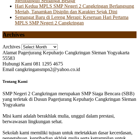
Membangun Semangat Belajar
Hari Kedua MPLS SMP Negeri 2 Cangkringan Berlangsung
Meriah, Tanamkan Disiplin dan Karakter Sejak Dini
Semangat Baru di Lereng Merapi: Keseruan Hari Pertama
MPLS SMP Negeri 2 Cangkringan
Archives
Archives
Alamat
Pagerjurang Kepuharjo Cangkringan Sleman Yogyakarta
55583
Hubungi Kami
081 1295 4675
Email
cangkringansmpn2@yahoo.co.id
Tentang Kami
SMP Negeri 2 Cangkringan merupakan SMP Siaga Bencara (SBB)
yang terletak di Dusun Pagerjurang Kepuharjo Cangkringan Sleman
Yogyakarta
Misi kami adalah berakhlak mulia, unggul dalam prestasi,
berwawasan lingkungan sehat.
Sekolah kami memiliki tujuan untuk meletakkan dasar kecerdasan,
pengetahuan, kepribadian akhlak mulia serta ketrampilan untuk