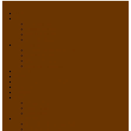
Menu
HOME
PROFIL
Profil Sekolah
Fasilitas Sekolah
Visi Misi Sekolah
Guru dan Staff
AKADEMIK
PERATURAN AKADEMIK
KURIKULUM
Silabus Sekolah
Kalender Akademik
GALERI
PPDB
VIDEO PEMBELAJARAN
KONTAK
E-Raport
SISWA
Prestasi Siswa
Daftar Siswa
Data Alumni
LAYANAN
SIPP SMP N 2 Cangkringan
TATA KELOLA SIPP