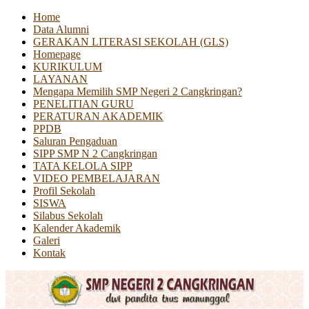
Home
Data Alumni
GERAKAN LITERASI SEKOLAH (GLS)
Homepage
KURIKULUM
LAYANAN
Mengapa Memilih SMP Negeri 2 Cangkringan?
PENELITIAN GURU
PERATURAN AKADEMIK
PPDB
Saluran Pengaduan
SIPP SMP N 2 Cangkringan
TATA KELOLA SIPP
VIDEO PEMBELAJARAN
Profil Sekolah
SISWA
Silabus Sekolah
Kalender Akademik
Galeri
Kontak