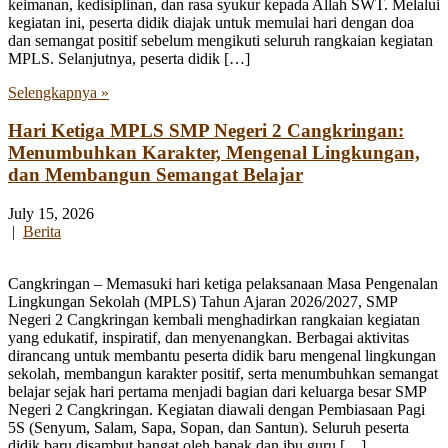
keimanan, kedisiplinan, dan rasa syukur kepada Allah SWT. Melalui
kegiatan ini, peserta didik diajak untuk memulai hari dengan doa
dan semangat positif sebelum mengikuti seluruh rangkaian kegiatan
MPLS. Selanjutnya, peserta didik […]
Selengkapnya »
Hari Ketiga MPLS SMP Negeri 2 Cangkringan:
Menumbuhkan Karakter, Mengenal Lingkungan,
dan Membangun Semangat Belajar
July 15, 2026
|
Berita
Cangkringan – Memasuki hari ketiga pelaksanaan Masa Pengenalan
Lingkungan Sekolah (MPLS) Tahun Ajaran 2026/2027, SMP
Negeri 2 Cangkringan kembali menghadirkan rangkaian kegiatan
yang edukatif, inspiratif, dan menyenangkan. Berbagai aktivitas
dirancang untuk membantu peserta didik baru mengenal lingkungan
sekolah, membangun karakter positif, serta menumbuhkan semangat
belajar sejak hari pertama menjadi bagian dari keluarga besar SMP
Negeri 2 Cangkringan. Kegiatan diawali dengan Pembiasaan Pagi
5S (Senyum, Salam, Sapa, Sopan, dan Santun). Seluruh peserta
didik baru disambut hangat oleh bapak dan ibu guru […]