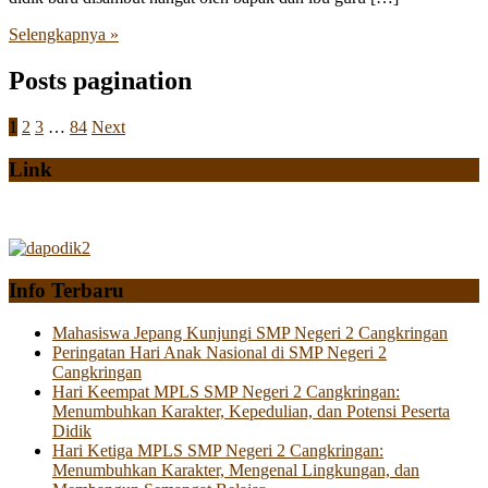
Selengkapnya »
Posts pagination
1
2
3
…
84
Next
Link
Info Terbaru
Mahasiswa Jepang Kunjungi SMP Negeri 2 Cangkringan
Peringatan Hari Anak Nasional di SMP Negeri 2
Cangkringan
Hari Keempat MPLS SMP Negeri 2 Cangkringan:
Menumbuhkan Karakter, Kepedulian, dan Potensi Peserta
Didik
Hari Ketiga MPLS SMP Negeri 2 Cangkringan:
Menumbuhkan Karakter, Mengenal Lingkungan, dan