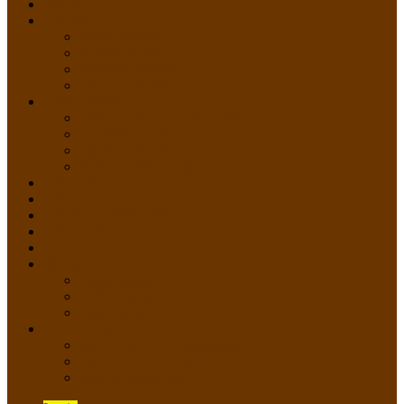
HOME
PROFIL
Profil Sekolah
Fasilitas Sekolah
Visi Misi Sekolah
Guru dan Staff
AKADEMIK
PERATURAN AKADEMIK
KURIKULUM
Silabus Sekolah
Kalender Akademik
GALERI
PPDB
VIDEO PEMBELAJARAN
KONTAK
E-Raport
SISWA
Prestasi Siswa
Daftar Siswa
Data Alumni
LAYANAN
SIPP SMP N 2 Cangkringan
TATA KELOLA SIPP
Saluran Pengaduan