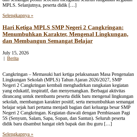
MPLS. Selanjutnya, peserta didik […]
Selengkapnya »
Hari Ketiga MPLS SMP Negeri 2 Cangkringan:
Menumbuhkan Karakter, Mengenal Lingkungan,
dan Membangun Semangat Belajar
July 15, 2026
|
Berita
Cangkringan – Memasuki hari ketiga pelaksanaan Masa Pengenalan
Lingkungan Sekolah (MPLS) Tahun Ajaran 2026/2027, SMP
Negeri 2 Cangkringan kembali menghadirkan rangkaian kegiatan
yang edukatif, inspiratif, dan menyenangkan. Berbagai aktivitas
dirancang untuk membantu peserta didik baru mengenal lingkungan
sekolah, membangun karakter positif, serta menumbuhkan semangat
belajar sejak hari pertama menjadi bagian dari keluarga besar SMP
Negeri 2 Cangkringan. Kegiatan diawali dengan Pembiasaan Pagi
5S (Senyum, Salam, Sapa, Sopan, dan Santun). Seluruh peserta
didik baru disambut hangat oleh bapak dan ibu guru […]
Selengkapnya »