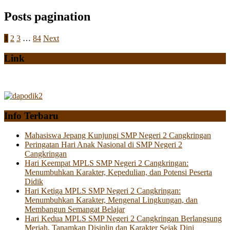
Posts pagination
1
2
3
…
84
Next
Link
Info Terbaru
Mahasiswa Jepang Kunjungi SMP Negeri 2 Cangkringan
Peringatan Hari Anak Nasional di SMP Negeri 2
Cangkringan
Hari Keempat MPLS SMP Negeri 2 Cangkringan:
Menumbuhkan Karakter, Kepedulian, dan Potensi Peserta
Didik
Hari Ketiga MPLS SMP Negeri 2 Cangkringan:
Menumbuhkan Karakter, Mengenal Lingkungan, dan
Membangun Semangat Belajar
Hari Kedua MPLS SMP Negeri 2 Cangkringan Berlangsung
Meriah, Tanamkan Disiplin dan Karakter Sejak Dini