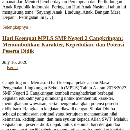
amanat dari Menteri Pemberdayaan Perempuan dan Perlindungan
Anak Republik Indonesia. Peringatan Hari Anak Nasional tahun ini
mengusung tema “Sayangi Anak, Lindungi Anak, Bangun Masa
Depan”. Peringatan ini […]
Selengkapnya »
Hari Keempat MPLS SMP Negeri 2 Cangkringan:
Menumbuhkan Karakter, Kepedulian, dan Potensi
Peserta Didik
July 16, 2026
|
Berita
Cangkringan – Memasuki hari keempat pelaksanaan Masa
Pengenalan Lingkungan Sekolah (MPLS) Tahun Ajaran 2026/2027,
SMP Negeri 2 Cangkringan kembali menghadirkan berbagai
kegiatan edukatif yang dirancang untuk membentuk karakter,
meningkatkan wawasan, serta mengembangkan potensi peserta
didik baru. Rangkaian kegiatan diawali dengan Sholat Dhuha
sebagai pembiasaan spiritual yang bertujuan menanamkan nilai
keimanan, kedisiplinan, dan rasa syukur kepada Allah SWT. Melalui
kegiatan ini, peserta didik diajak untuk memulai hari dengan doa
dan semangat positif sebelum mengikuti seluruh rangkaian kegiatan