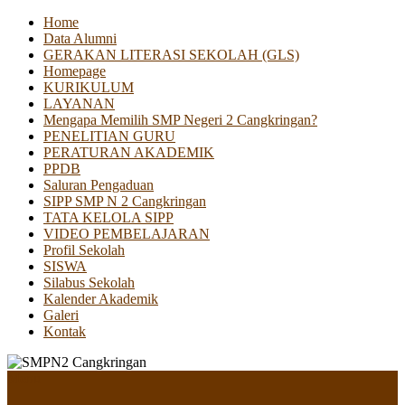
Home
Data Alumni
GERAKAN LITERASI SEKOLAH (GLS)
Homepage
KURIKULUM
LAYANAN
Mengapa Memilih SMP Negeri 2 Cangkringan?
PENELITIAN GURU
PERATURAN AKADEMIK
PPDB
Saluran Pengaduan
SIPP SMP N 2 Cangkringan
TATA KELOLA SIPP
VIDEO PEMBELAJARAN
Profil Sekolah
SISWA
Silabus Sekolah
Kalender Akademik
Galeri
Kontak
Menu