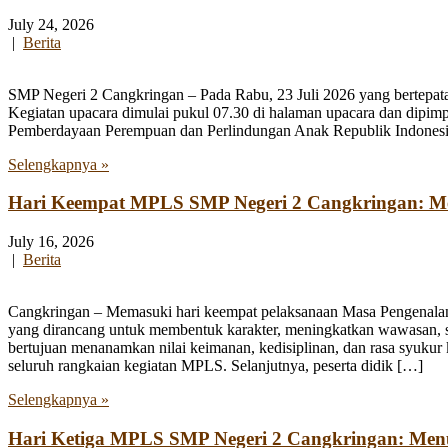
July 24, 2026
|
Berita
SMP Negeri 2 Cangkringan – Pada Rabu, 23 Juli 2026 yang bertepata
Kegiatan upacara dimulai pukul 07.30 di halaman upacara dan dipim
Pemberdayaan Perempuan dan Perlindungan Anak Republik Indonesia
Selengkapnya »
Hari Keempat MPLS SMP Negeri 2 Cangkringan: Men
July 16, 2026
|
Berita
Cangkringan – Memasuki hari keempat pelaksanaan Masa Pengenala
yang dirancang untuk membentuk karakter, meningkatkan wawasan, se
bertujuan menanamkan nilai keimanan, kedisiplinan, dan rasa syukur 
seluruh rangkaian kegiatan MPLS. Selanjutnya, peserta didik […]
Selengkapnya »
Hari Ketiga MPLS SMP Negeri 2 Cangkringan: Me