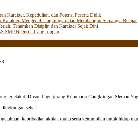
Karakter, Kepedulian, dan Potensi Peserta Didik
 Karakter, Mengenal Lingkungan, dan Membangun Semangat Belajar
iah, Tanamkan Disiplin dan Karakter Sejak Dini
LS SMP Negeri 2 Cangkringan
83
g terletak di Dusun Pagerjurang Kepuharjo Cangkringan Sleman Yog
n lingkungan sehat.
getahuan, kepribadian akhlak mulia serta ketrampilan untuk hidup mand