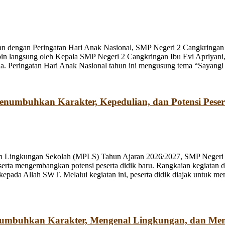
n dengan Peringatan Hari Anak Nasional, SMP Negeri 2 Cangkringan m
pin langsung oleh Kepala SMP Negeri 2 Cangkringan Ibu Evi Apriyani
. Peringatan Hari Anak Nasional tahun ini mengusung tema “Sayangi
umbuhkan Karakter, Kepedulian, dan Potensi Peser
n Lingkungan Sekolah (MPLS) Tahun Ajaran 2026/2027, SMP Negeri 2
rta mengembangkan potensi peserta didik baru. Rangkaian kegiatan d
kepada Allah SWT. Melalui kegiatan ini, peserta didik diajak untuk m
numbuhkan Karakter, Mengenal Lingkungan, dan Me