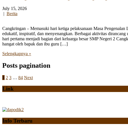
July 15, 2026
|
Berita
Cangkringan – Memasuki hari ketiga pelaksanaan Masa Pengenalan
edukatif, inspiratif, dan menyenangkan. Berbagai aktivitas diranca
hari pertama menjadi bagian dari keluarga besar SMP Negeri 2 Cangk
hangat oleh bapak dan ibu guru […]
Selengkapnya »
Posts pagination
1
2
3
…
84
Next
Link
Info Terbaru