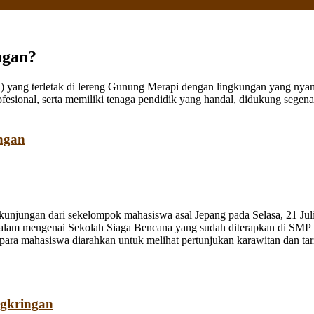
ngan?
ang terletak di lereng Gunung Merapi dengan lingkungan yang nyaman
fesional, serta memiliki tenaga pendidik yang handal, didukung sege
ngan
jungan dari sekelompok mahasiswa asal Jepang pada Selasa, 21 Juli
dalam mengenai Sekolah Siaga Bencana yang sudah diterapkan di SMP
a mahasiswa diarahkan untuk melihat pertunjukan karawitan dan tari o
ngkringan