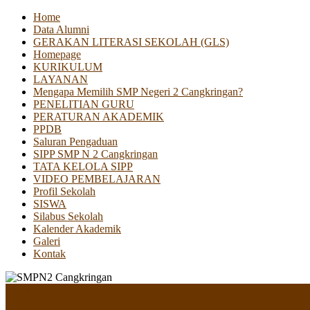
Home
Data Alumni
GERAKAN LITERASI SEKOLAH (GLS)
Homepage
KURIKULUM
LAYANAN
Mengapa Memilih SMP Negeri 2 Cangkringan?
PENELITIAN GURU
PERATURAN AKADEMIK
PPDB
Saluran Pengaduan
SIPP SMP N 2 Cangkringan
TATA KELOLA SIPP
VIDEO PEMBELAJARAN
Profil Sekolah
SISWA
Silabus Sekolah
Kalender Akademik
Galeri
Kontak
Menu