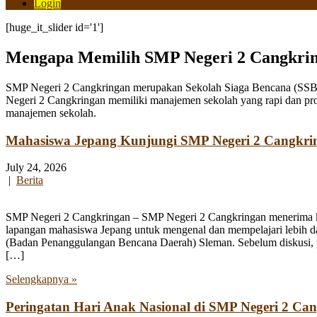
Login
[huge_it_slider id='1']
Mengapa Memilih SMP Negeri 2 Cangkri
SMP Negeri 2 Cangkringan merupakan Sekolah Siaga Bencana (SSB) y
Negeri 2 Cangkringan memiliki manajemen sekolah yang rapi dan pro
manajemen sekolah.
Mahasiswa Jepang Kunjungi SMP Negeri 2 Cangkri
July 24, 2026
|
Berita
SMP Negeri 2 Cangkringan – SMP Negeri 2 Cangkringan menerima kun
lapangan mahasiswa Jepang untuk mengenal dan mempelajari lebih 
(Badan Penanggulangan Bencana Daerah) Sleman. Sebelum diskusi, par
[…]
Selengkapnya »
Peringatan Hari Anak Nasional di SMP Negeri 2 Ca