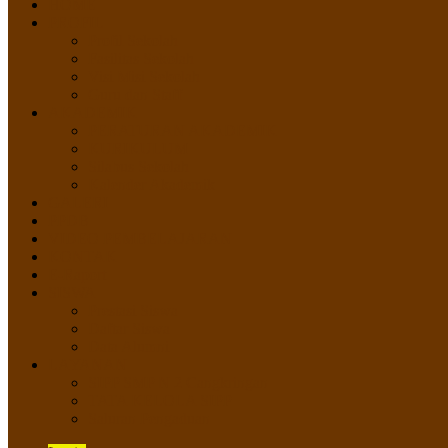
HOME
PROFIL
Profil Sekolah
Fasilitas Sekolah
Visi Misi Sekolah
Guru dan Staff
AKADEMIK
PERATURAN AKADEMIK
KURIKULUM
Silabus Sekolah
Kalender Akademik
GALERI
PPDB
VIDEO PEMBELAJARAN
KONTAK
E-Raport
SISWA
Prestasi Siswa
Daftar Siswa
Data Alumni
LAYANAN
SIPP SMP N 2 Cangkringan
TATA KELOLA SIPP
Saluran Pengaduan