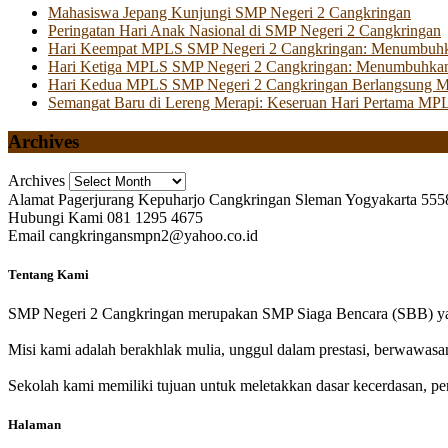
Mahasiswa Jepang Kunjungi SMP Negeri 2 Cangkringan
Peringatan Hari Anak Nasional di SMP Negeri 2 Cangkringan
Hari Keempat MPLS SMP Negeri 2 Cangkringan: Menumbuhkan 
Hari Ketiga MPLS SMP Negeri 2 Cangkringan: Menumbuhkan
Hari Kedua MPLS SMP Negeri 2 Cangkringan Berlangsung Mer
Semangat Baru di Lereng Merapi: Keseruan Hari Pertama MP
Archives
Archives
Alamat
Pagerjurang Kepuharjo Cangkringan Sleman Yogyakarta 555
Hubungi Kami
081 1295 4675
Email
cangkringansmpn2@yahoo.co.id
Tentang Kami
SMP Negeri 2 Cangkringan merupakan SMP Siaga Bencara (SBB) yan
Misi kami adalah berakhlak mulia, unggul dalam prestasi, berwawasa
Sekolah kami memiliki tujuan untuk meletakkan dasar kecerdasan, pen
Halaman