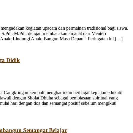
engadakan kegiatan upacara dan permainan tradisional bagi siswa.
, S.Pd., M.Pd., dengan membacakan amanat dari Menteri
 Anak, Lindungi Anak, Bangun Masa Depan”. Peringatan ini […]
ta Didik
 Cangkringan kembali menghadirkan berbagai kegiatan edukatif
iawali dengan Sholat Dhuha sebagai pembiasaan spiritual yang
emulai hari dengan doa dan semangat positif sebelum mengikuti
mbangun Semangat Belajar