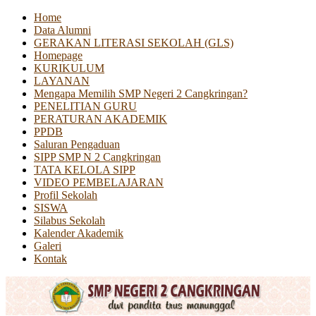
Home
Data Alumni
GERAKAN LITERASI SEKOLAH (GLS)
Homepage
KURIKULUM
LAYANAN
Mengapa Memilih SMP Negeri 2 Cangkringan?
PENELITIAN GURU
PERATURAN AKADEMIK
PPDB
Saluran Pengaduan
SIPP SMP N 2 Cangkringan
TATA KELOLA SIPP
VIDEO PEMBELAJARAN
Profil Sekolah
SISWA
Silabus Sekolah
Kalender Akademik
Galeri
Kontak