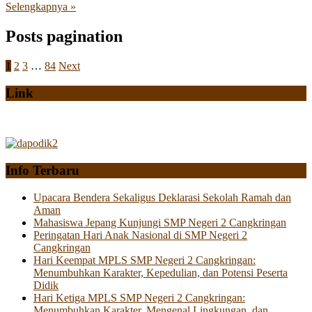
Selengkapnya »
Posts pagination
1
2
3
…
84
Next
Link
Info Terbaru
Upacara Bendera Sekaligus Deklarasi Sekolah Ramah dan
Aman
Mahasiswa Jepang Kunjungi SMP Negeri 2 Cangkringan
Peringatan Hari Anak Nasional di SMP Negeri 2
Cangkringan
Hari Keempat MPLS SMP Negeri 2 Cangkringan:
Menumbuhkan Karakter, Kepedulian, dan Potensi Peserta
Didik
Hari Ketiga MPLS SMP Negeri 2 Cangkringan:
Menumbuhkan Karakter, Mengenal Lingkungan, dan