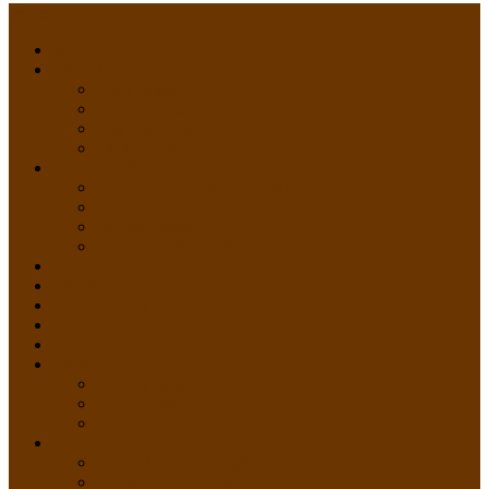
Menu
HOME
PROFIL
Profil Sekolah
Fasilitas Sekolah
Visi Misi Sekolah
Guru dan Staff
AKADEMIK
PERATURAN AKADEMIK
KURIKULUM
Silabus Sekolah
Kalender Akademik
GALERI
PPDB
VIDEO PEMBELAJARAN
KONTAK
E-Raport
SISWA
Prestasi Siswa
Daftar Siswa
Data Alumni
LAYANAN
SIPP SMP N 2 Cangkringan
TATA KELOLA SIPP