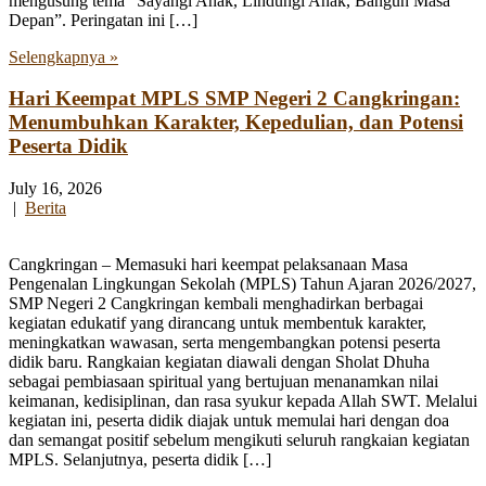
mengusung tema “Sayangi Anak, Lindungi Anak, Bangun Masa
Depan”. Peringatan ini […]
Selengkapnya »
Hari Keempat MPLS SMP Negeri 2 Cangkringan:
Menumbuhkan Karakter, Kepedulian, dan Potensi
Peserta Didik
July 16, 2026
|
Berita
Cangkringan – Memasuki hari keempat pelaksanaan Masa
Pengenalan Lingkungan Sekolah (MPLS) Tahun Ajaran 2026/2027,
SMP Negeri 2 Cangkringan kembali menghadirkan berbagai
kegiatan edukatif yang dirancang untuk membentuk karakter,
meningkatkan wawasan, serta mengembangkan potensi peserta
didik baru. Rangkaian kegiatan diawali dengan Sholat Dhuha
sebagai pembiasaan spiritual yang bertujuan menanamkan nilai
keimanan, kedisiplinan, dan rasa syukur kepada Allah SWT. Melalui
kegiatan ini, peserta didik diajak untuk memulai hari dengan doa
dan semangat positif sebelum mengikuti seluruh rangkaian kegiatan
MPLS. Selanjutnya, peserta didik […]