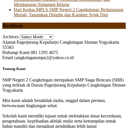
Membangun Semangat Belajar
Hari Kedua MPLS SMP Negeri 2 Cangkringan Berlangsung
Meriah, Tanamkan Disiplin dan Karakter Sejak Dini
Archives
Archives
Alamat
Pagerjurang Kepuharjo Cangkringan Sleman Yogyakarta
55583
Hubungi Kami
081 1295 4675
Email
cangkringansmpn2@yahoo.co.id
Tentang Kami
SMP Negeri 2 Cangkringan merupakan SMP Siaga Bencara (SBB)
yang terletak di Dusun Pagerjurang Kepuharjo Cangkringan Sleman
Yogyakarta
Misi kami adalah berakhlak mulia, unggul dalam prestasi,
berwawasan lingkungan sehat.
Sekolah kami memiliki tujuan untuk meletakkan dasar kecerdasan,
pengetahuan, kepribadian akhlak mulia serta ketrampilan untuk
hidup mandiri dan mengikuti pendidikan lebih lanjut