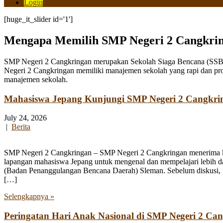
Login
[huge_it_slider id='1']
Mengapa Memilih SMP Negeri 2 Cangkri
SMP Negeri 2 Cangkringan merupakan Sekolah Siaga Bencana (SSB) y
Negeri 2 Cangkringan memiliki manajemen sekolah yang rapi dan pro
manajemen sekolah.
Mahasiswa Jepang Kunjungi SMP Negeri 2 Cangkri
July 24, 2026
|
Berita
SMP Negeri 2 Cangkringan – SMP Negeri 2 Cangkringan menerima kun
lapangan mahasiswa Jepang untuk mengenal dan mempelajari lebih 
(Badan Penanggulangan Bencana Daerah) Sleman. Sebelum diskusi, par
[…]
Selengkapnya »
Peringatan Hari Anak Nasional di SMP Negeri 2 Ca