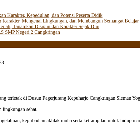
Karakter, Kepedulian, dan Potensi Peserta Didik
 Karakter, Mengenal Lingkungan, dan Membangun Semangat Belajar
iah, Tanamkan Disiplin dan Karakter Sejak Dini
LS SMP Negeri 2 Cangkringan
83
g terletak di Dusun Pagerjurang Kepuharjo Cangkringan Sleman Yog
n lingkungan sehat.
getahuan, kepribadian akhlak mulia serta ketrampilan untuk hidup mand