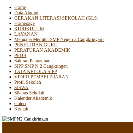
Home
Data Alumni
GERAKAN LITERASI SEKOLAH (GLS)
Homepage
KURIKULUM
LAYANAN
Mengapa Memilih SMP Negeri 2 Cangkringan?
PENELITIAN GURU
PERATURAN AKADEMIK
PPDB
Saluran Pengaduan
SIPP SMP N 2 Cangkringan
TATA KELOLA SIPP
VIDEO PEMBELAJARAN
Profil Sekolah
SISWA
Silabus Sekolah
Kalender Akademik
Galeri
Kontak
Menu