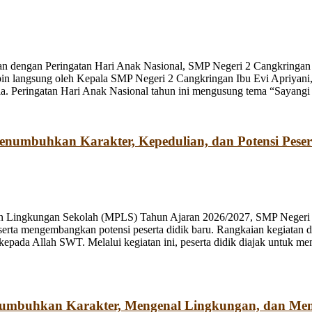
n dengan Peringatan Hari Anak Nasional, SMP Negeri 2 Cangkringan m
pin langsung oleh Kepala SMP Negeri 2 Cangkringan Ibu Evi Apriyani
. Peringatan Hari Anak Nasional tahun ini mengusung tema “Sayangi
umbuhkan Karakter, Kepedulian, dan Potensi Peser
n Lingkungan Sekolah (MPLS) Tahun Ajaran 2026/2027, SMP Negeri 2
rta mengembangkan potensi peserta didik baru. Rangkaian kegiatan d
kepada Allah SWT. Melalui kegiatan ini, peserta didik diajak untuk m
numbuhkan Karakter, Mengenal Lingkungan, dan Me