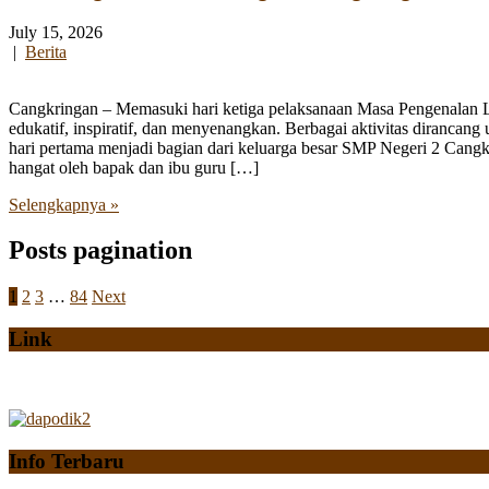
July 15, 2026
|
Berita
Cangkringan – Memasuki hari ketiga pelaksanaan Masa Pengenalan
edukatif, inspiratif, dan menyenangkan. Berbagai aktivitas diranca
hari pertama menjadi bagian dari keluarga besar SMP Negeri 2 Cangk
hangat oleh bapak dan ibu guru […]
Selengkapnya »
Posts pagination
1
2
3
…
84
Next
Link
Info Terbaru