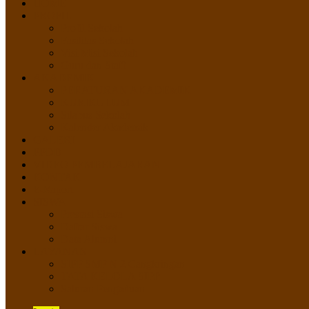
HOME
PROFIL
Profil Sekolah
Fasilitas Sekolah
Visi Misi Sekolah
Guru dan Staff
AKADEMIK
PERATURAN AKADEMIK
KURIKULUM
Silabus Sekolah
Kalender Akademik
GALERI
PPDB
VIDEO PEMBELAJARAN
KONTAK
E-Raport
SISWA
Prestasi Siswa
Daftar Siswa
Data Alumni
LAYANAN
SIPP SMP N 2 Cangkringan
TATA KELOLA SIPP
Saluran Pengaduan