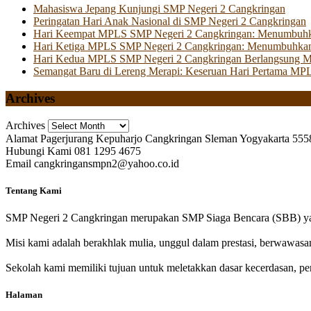
Mahasiswa Jepang Kunjungi SMP Negeri 2 Cangkringan
Peringatan Hari Anak Nasional di SMP Negeri 2 Cangkringan
Hari Keempat MPLS SMP Negeri 2 Cangkringan: Menumbuhkan 
Hari Ketiga MPLS SMP Negeri 2 Cangkringan: Menumbuhkan
Hari Kedua MPLS SMP Negeri 2 Cangkringan Berlangsung Mer
Semangat Baru di Lereng Merapi: Keseruan Hari Pertama MP
Archives
Archives
Alamat
Pagerjurang Kepuharjo Cangkringan Sleman Yogyakarta 555
Hubungi Kami
081 1295 4675
Email
cangkringansmpn2@yahoo.co.id
Tentang Kami
SMP Negeri 2 Cangkringan merupakan SMP Siaga Bencara (SBB) yan
Misi kami adalah berakhlak mulia, unggul dalam prestasi, berwawasa
Sekolah kami memiliki tujuan untuk meletakkan dasar kecerdasan, pen
Halaman