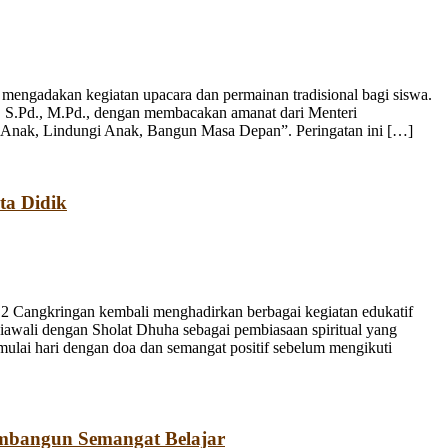
engadakan kegiatan upacara dan permainan tradisional bagi siswa.
, S.Pd., M.Pd., dengan membacakan amanat dari Menteri
 Anak, Lindungi Anak, Bangun Masa Depan”. Peringatan ini […]
ta Didik
 Cangkringan kembali menghadirkan berbagai kegiatan edukatif
iawali dengan Sholat Dhuha sebagai pembiasaan spiritual yang
emulai hari dengan doa dan semangat positif sebelum mengikuti
mbangun Semangat Belajar