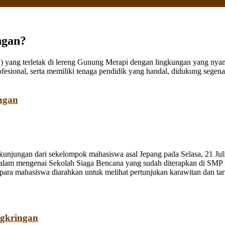
ngan?
ang terletak di lereng Gunung Merapi dengan lingkungan yang nyaman
fesional, serta memiliki tenaga pendidik yang handal, didukung sege
ngan
jungan dari sekelompok mahasiswa asal Jepang pada Selasa, 21 Juli
dalam mengenai Sekolah Siaga Bencana yang sudah diterapkan di SMP
a mahasiswa diarahkan untuk melihat pertunjukan karawitan dan tari o
ngkringan