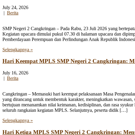
July 24, 2026
|
Berita
SMP Negeri 2 Cangkringan – Pada Rabu, 23 Juli 2026 yang bertepata
Kegiatan upacara dimulai pukul 07.30 di halaman upacara dan dipim
Pemberdayaan Perempuan dan Perlindungan Anak Republik Indonesia
Selengkapnya »
Hari Keempat MPLS SMP Negeri 2 Cangkringan: Men
July 16, 2026
|
Berita
Cangkringan – Memasuki hari keempat pelaksanaan Masa Pengenala
yang dirancang untuk membentuk karakter, meningkatkan wawasan, se
bertujuan menanamkan nilai keimanan, kedisiplinan, dan rasa syukur 
seluruh rangkaian kegiatan MPLS. Selanjutnya, peserta didik […]
Selengkapnya »
Hari Ketiga MPLS SMP Negeri 2 Cangkringan: Me