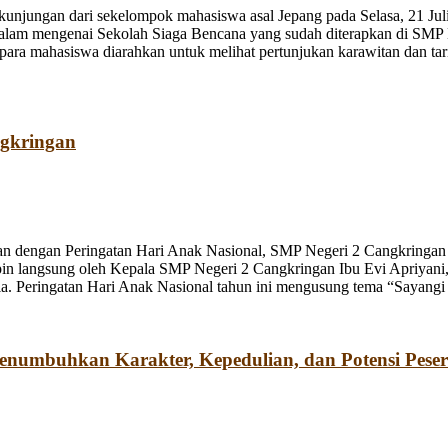
jungan dari sekelompok mahasiswa asal Jepang pada Selasa, 21 Juli
dalam mengenai Sekolah Siaga Bencana yang sudah diterapkan di SMP
a mahasiswa diarahkan untuk melihat pertunjukan karawitan dan tari o
ngkringan
n dengan Peringatan Hari Anak Nasional, SMP Negeri 2 Cangkringan m
pin langsung oleh Kepala SMP Negeri 2 Cangkringan Ibu Evi Apriyani
. Peringatan Hari Anak Nasional tahun ini mengusung tema “Sayangi
umbuhkan Karakter, Kepedulian, dan Potensi Peser