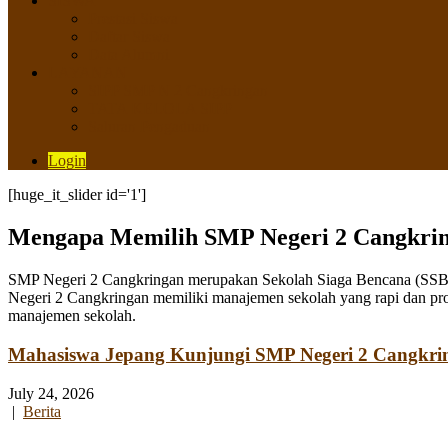
SISWA
Prestasi Siswa
Daftar Siswa
Data Alumni
LAYANAN
SIPP SMP N 2 Cangkringan
TATA KELOLA SIPP
Saluran Pengaduan
Login
[huge_it_slider id='1']
Mengapa Memilih SMP Negeri 2 Cangkri
SMP Negeri 2 Cangkringan merupakan Sekolah Siaga Bencana (SSB) y
Negeri 2 Cangkringan memiliki manajemen sekolah yang rapi dan pro
manajemen sekolah.
Mahasiswa Jepang Kunjungi SMP Negeri 2 Cangkri
July 24, 2026
|
Berita