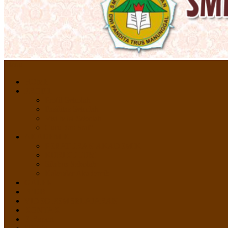
Menu
HOME
PROFIL
Profil Sekolah
Fasilitas Sekolah
Visi Misi Sekolah
Guru dan Staff
AKADEMIK
PERATURAN AKADEMIK
KURIKULUM
Silabus Sekolah
Kalender Akademik
GALERI
PPDB
VIDEO PEMBELAJARAN
KONTAK
E-Raport