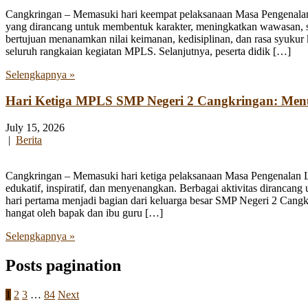
Cangkringan – Memasuki hari keempat pelaksanaan Masa Pengenala
yang dirancang untuk membentuk karakter, meningkatkan wawasan, se
bertujuan menanamkan nilai keimanan, kedisiplinan, dan rasa syukur 
seluruh rangkaian kegiatan MPLS. Selanjutnya, peserta didik […]
Selengkapnya »
Hari Ketiga MPLS SMP Negeri 2 Cangkringan: Me
July 15, 2026
|
Berita
Cangkringan – Memasuki hari ketiga pelaksanaan Masa Pengenalan
edukatif, inspiratif, dan menyenangkan. Berbagai aktivitas diranca
hari pertama menjadi bagian dari keluarga besar SMP Negeri 2 Cangk
hangat oleh bapak dan ibu guru […]
Selengkapnya »
Posts pagination
1
2
3
…
84
Next