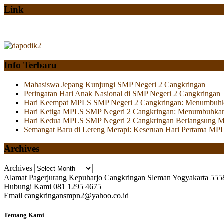
Link
Info Terbaru
Mahasiswa Jepang Kunjungi SMP Negeri 2 Cangkringan
Peringatan Hari Anak Nasional di SMP Negeri 2 Cangkringan
Hari Keempat MPLS SMP Negeri 2 Cangkringan: Menumbuhkan 
Hari Ketiga MPLS SMP Negeri 2 Cangkringan: Menumbuhkan
Hari Kedua MPLS SMP Negeri 2 Cangkringan Berlangsung Mer
Semangat Baru di Lereng Merapi: Keseruan Hari Pertama MP
Archives
Archives
Alamat
Pagerjurang Kepuharjo Cangkringan Sleman Yogyakarta 555
Hubungi Kami
081 1295 4675
Email
cangkringansmpn2@yahoo.co.id
Tentang Kami