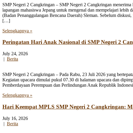
SMP Negeri 2 Cangkringan – SMP Negeri 2 Cangkringan menerima kun
lapangan mahasiswa Jepang untuk mengenal dan mempelajari lebih 
(Badan Penanggulangan Bencana Daerah) Sleman. Sebelum diskusi, par
[…]
Selengkapnya »
Peringatan Hari Anak Nasional di SMP Negeri 2 Ca
July 24, 2026
|
Berita
SMP Negeri 2 Cangkringan – Pada Rabu, 23 Juli 2026 yang bertepata
Kegiatan upacara dimulai pukul 07.30 di halaman upacara dan dipim
Pemberdayaan Perempuan dan Perlindungan Anak Republik Indonesia
Selengkapnya »
Hari Keempat MPLS SMP Negeri 2 Cangkringan: Men
July 16, 2026
|
Berita