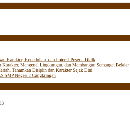
Karakter, Kepedulian, dan Potensi Peserta Didik
 Karakter, Mengenal Lingkungan, dan Membangun Semangat Belajar
iah, Tanamkan Disiplin dan Karakter Sejak Dini
LS SMP Negeri 2 Cangkringan
83