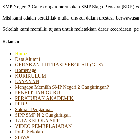
SMP Negeri 2 Cangkringan merupakan SMP Siaga Bencara (SBB) yan
Misi kami adalah berakhlak mulia, unggul dalam prestasi, berwawasa
Sekolah kami memiliki tujuan untuk meletakkan dasar kecerdasan, pen
Halaman
Home
Data Alumni
GERAKAN LITERASI SEKOLAH (GLS)
Homepage
KURIKULUM
LAYANAN
Mengapa Memilih SMP Negeri 2 Cangkringan?
PENELITIAN GURU
PERATURAN AKADEMIK
PPDB
Saluran Pengaduan
SIPP SMP N 2 Cangkringan
TATA KELOLA SIPP
VIDEO PEMBELAJARAN
Profil Sekolah
SISWA