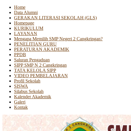
Home
Data Alumni
GERAKAN LITERASI SEKOLAH (GLS)
Homepage
KURIKULUM
LAYANAN
Mengapa Memilih SMP Negeri 2 Cangkringan?
PENELITIAN GURU
PERATURAN AKADEMIK
PPDB
Saluran Pengaduan
SIPP SMP N 2 Cangkringan
TATA KELOLA SIPP
VIDEO PEMBELAJARAN
Profil Sekolah
SISWA
Silabus Sekolah
Kalender Akademik
Galeri
Kontak