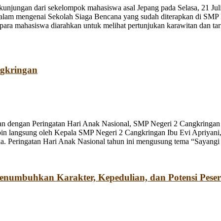
jungan dari sekelompok mahasiswa asal Jepang pada Selasa, 21 Juli
dalam mengenai Sekolah Siaga Bencana yang sudah diterapkan di SMP
a mahasiswa diarahkan untuk melihat pertunjukan karawitan dan tari o
ngkringan
n dengan Peringatan Hari Anak Nasional, SMP Negeri 2 Cangkringan m
pin langsung oleh Kepala SMP Negeri 2 Cangkringan Ibu Evi Apriyani
. Peringatan Hari Anak Nasional tahun ini mengusung tema “Sayangi
umbuhkan Karakter, Kepedulian, dan Potensi Peser