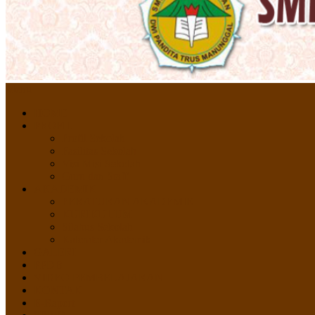
Menu
HOME
PROFIL
Profil Sekolah
Fasilitas Sekolah
Visi Misi Sekolah
Guru dan Staff
AKADEMIK
PERATURAN AKADEMIK
KURIKULUM
Silabus Sekolah
Kalender Akademik
GALERI
PPDB
VIDEO PEMBELAJARAN
KONTAK
E-Raport