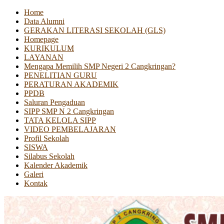
Home
Data Alumni
GERAKAN LITERASI SEKOLAH (GLS)
Homepage
KURIKULUM
LAYANAN
Mengapa Memilih SMP Negeri 2 Cangkringan?
PENELITIAN GURU
PERATURAN AKADEMIK
PPDB
Saluran Pengaduan
SIPP SMP N 2 Cangkringan
TATA KELOLA SIPP
VIDEO PEMBELAJARAN
Profil Sekolah
SISWA
Silabus Sekolah
Kalender Akademik
Galeri
Kontak