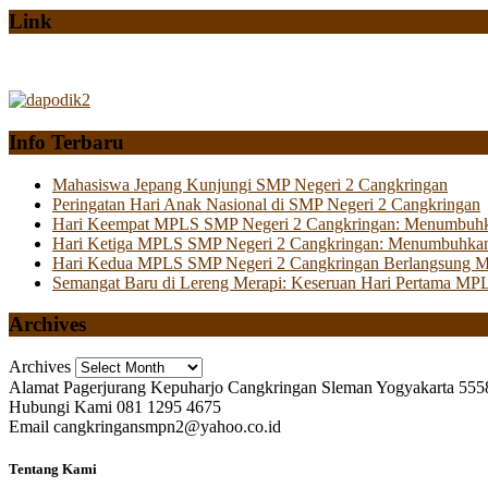
Link
Info Terbaru
Mahasiswa Jepang Kunjungi SMP Negeri 2 Cangkringan
Peringatan Hari Anak Nasional di SMP Negeri 2 Cangkringan
Hari Keempat MPLS SMP Negeri 2 Cangkringan: Menumbuhkan 
Hari Ketiga MPLS SMP Negeri 2 Cangkringan: Menumbuhkan
Hari Kedua MPLS SMP Negeri 2 Cangkringan Berlangsung Mer
Semangat Baru di Lereng Merapi: Keseruan Hari Pertama MP
Archives
Archives
Alamat
Pagerjurang Kepuharjo Cangkringan Sleman Yogyakarta 555
Hubungi Kami
081 1295 4675
Email
cangkringansmpn2@yahoo.co.id
Tentang Kami