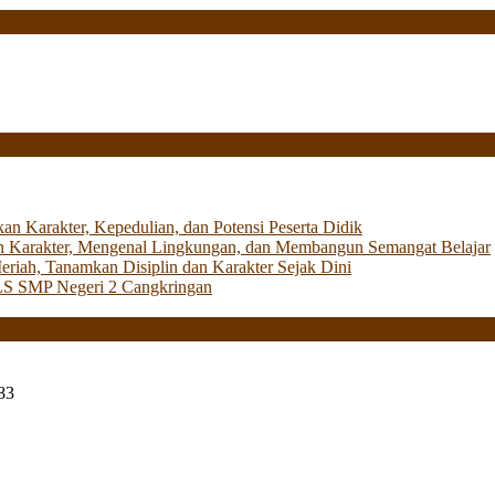
Karakter, Kepedulian, dan Potensi Peserta Didik
 Karakter, Mengenal Lingkungan, dan Membangun Semangat Belajar
iah, Tanamkan Disiplin dan Karakter Sejak Dini
LS SMP Negeri 2 Cangkringan
83