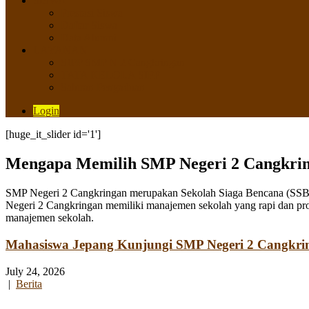
SISWA
Prestasi Siswa
Daftar Siswa
Data Alumni
LAYANAN
SIPP SMP N 2 Cangkringan
TATA KELOLA SIPP
Saluran Pengaduan
Login
[huge_it_slider id='1']
Mengapa Memilih SMP Negeri 2 Cangkri
SMP Negeri 2 Cangkringan merupakan Sekolah Siaga Bencana (SSB) y
Negeri 2 Cangkringan memiliki manajemen sekolah yang rapi dan pro
manajemen sekolah.
Mahasiswa Jepang Kunjungi SMP Negeri 2 Cangkri
July 24, 2026
|
Berita