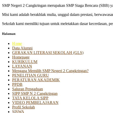
SMP Negeri 2 Cangkringan merupakan SMP Siaga Bencara (SBB) yan
Misi kami adalah berakhlak mulia, unggul dalam prestasi, berwawasa
Sekolah kami memiliki tujuan untuk meletakkan dasar kecerdasan, pen
Halaman
Home
Data Alumni
GERAKAN LITERASI SEKOLAH (GLS)
Homepage
KURIKULUM
LAYANAN
Mengapa Memilih SMP Negeri 2 Cangkringan?
PENELITIAN GURU
PERATURAN AKADEMIK
PPDB
Saluran Pengaduan
SIPP SMP N 2 Cangkringan
TATA KELOLA SIPP
VIDEO PEMBELAJARAN
Profil Sekolah
SISWA