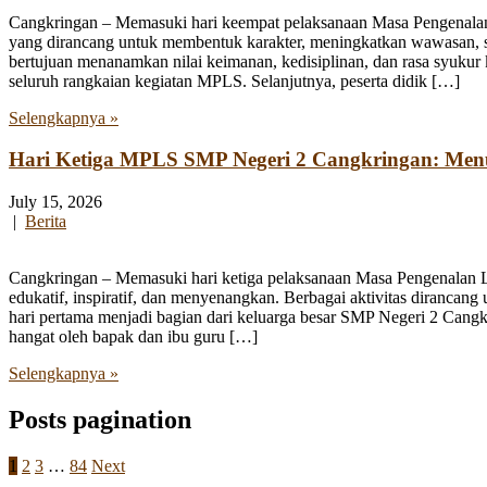
Cangkringan – Memasuki hari keempat pelaksanaan Masa Pengenala
yang dirancang untuk membentuk karakter, meningkatkan wawasan, se
bertujuan menanamkan nilai keimanan, kedisiplinan, dan rasa syukur 
seluruh rangkaian kegiatan MPLS. Selanjutnya, peserta didik […]
Selengkapnya »
Hari Ketiga MPLS SMP Negeri 2 Cangkringan: Me
July 15, 2026
|
Berita
Cangkringan – Memasuki hari ketiga pelaksanaan Masa Pengenalan
edukatif, inspiratif, dan menyenangkan. Berbagai aktivitas diranca
hari pertama menjadi bagian dari keluarga besar SMP Negeri 2 Cangk
hangat oleh bapak dan ibu guru […]
Selengkapnya »
Posts pagination
1
2
3
…
84
Next