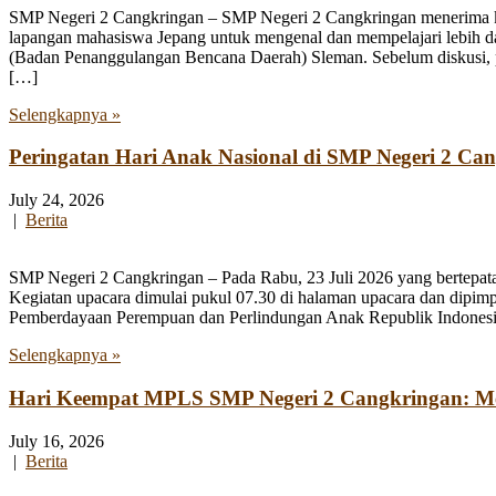
SMP Negeri 2 Cangkringan – SMP Negeri 2 Cangkringan menerima kun
lapangan mahasiswa Jepang untuk mengenal dan mempelajari lebih 
(Badan Penanggulangan Bencana Daerah) Sleman. Sebelum diskusi, par
[…]
Selengkapnya »
Peringatan Hari Anak Nasional di SMP Negeri 2 Ca
July 24, 2026
|
Berita
SMP Negeri 2 Cangkringan – Pada Rabu, 23 Juli 2026 yang bertepata
Kegiatan upacara dimulai pukul 07.30 di halaman upacara dan dipim
Pemberdayaan Perempuan dan Perlindungan Anak Republik Indonesia
Selengkapnya »
Hari Keempat MPLS SMP Negeri 2 Cangkringan: Men
July 16, 2026
|
Berita