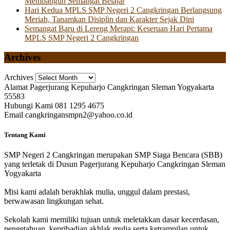
Membangun Semangat Belajar
Hari Kedua MPLS SMP Negeri 2 Cangkringan Berlangsung
Meriah, Tanamkan Disiplin dan Karakter Sejak Dini
Semangat Baru di Lereng Merapi: Keseruan Hari Pertama
MPLS SMP Negeri 2 Cangkringan
Archives
Archives
Alamat
Pagerjurang Kepuharjo Cangkringan Sleman Yogyakarta
55583
Hubungi Kami
081 1295 4675
Email
cangkringansmpn2@yahoo.co.id
Tentang Kami
SMP Negeri 2 Cangkringan merupakan SMP Siaga Bencara (SBB)
yang terletak di Dusun Pagerjurang Kepuharjo Cangkringan Sleman
Yogyakarta
Misi kami adalah berakhlak mulia, unggul dalam prestasi,
berwawasan lingkungan sehat.
Sekolah kami memiliki tujuan untuk meletakkan dasar kecerdasan,
pengetahuan, kepribadian akhlak mulia serta ketrampilan untuk