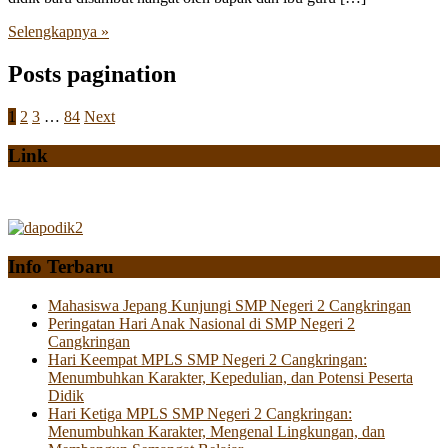
Selengkapnya »
Posts pagination
1
2
3
…
84
Next
Link
Info Terbaru
Mahasiswa Jepang Kunjungi SMP Negeri 2 Cangkringan
Peringatan Hari Anak Nasional di SMP Negeri 2
Cangkringan
Hari Keempat MPLS SMP Negeri 2 Cangkringan:
Menumbuhkan Karakter, Kepedulian, dan Potensi Peserta
Didik
Hari Ketiga MPLS SMP Negeri 2 Cangkringan:
Menumbuhkan Karakter, Mengenal Lingkungan, dan