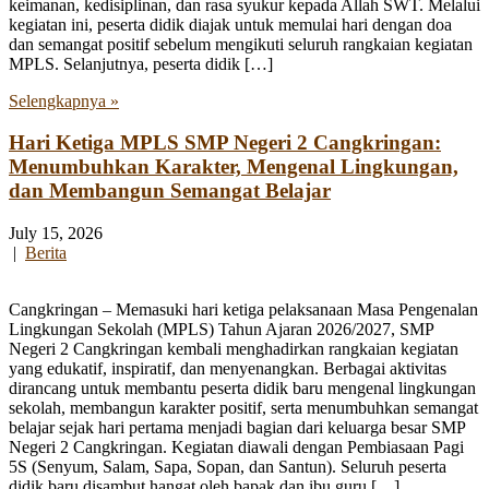
keimanan, kedisiplinan, dan rasa syukur kepada Allah SWT. Melalui
kegiatan ini, peserta didik diajak untuk memulai hari dengan doa
dan semangat positif sebelum mengikuti seluruh rangkaian kegiatan
MPLS. Selanjutnya, peserta didik […]
Selengkapnya »
Hari Ketiga MPLS SMP Negeri 2 Cangkringan:
Menumbuhkan Karakter, Mengenal Lingkungan,
dan Membangun Semangat Belajar
July 15, 2026
|
Berita
Cangkringan – Memasuki hari ketiga pelaksanaan Masa Pengenalan
Lingkungan Sekolah (MPLS) Tahun Ajaran 2026/2027, SMP
Negeri 2 Cangkringan kembali menghadirkan rangkaian kegiatan
yang edukatif, inspiratif, dan menyenangkan. Berbagai aktivitas
dirancang untuk membantu peserta didik baru mengenal lingkungan
sekolah, membangun karakter positif, serta menumbuhkan semangat
belajar sejak hari pertama menjadi bagian dari keluarga besar SMP
Negeri 2 Cangkringan. Kegiatan diawali dengan Pembiasaan Pagi
5S (Senyum, Salam, Sapa, Sopan, dan Santun). Seluruh peserta
didik baru disambut hangat oleh bapak dan ibu guru […]