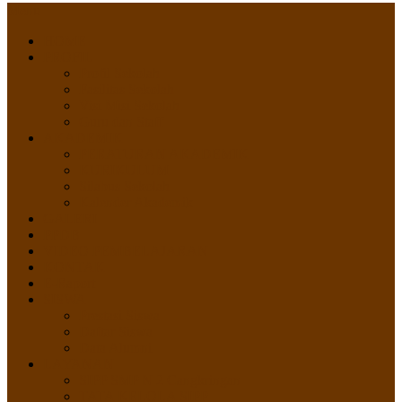
Menu
HOME
PROFIL
Profil Sekolah
Fasilitas Sekolah
Visi Misi Sekolah
Guru dan Staff
AKADEMIK
PERATURAN AKADEMIK
KURIKULUM
Silabus Sekolah
Kalender Akademik
GALERI
PPDB
VIDEO PEMBELAJARAN
KONTAK
E-Raport
SISWA
Prestasi Siswa
Daftar Siswa
Data Alumni
LAYANAN
SIPP SMP N 2 Cangkringan
TATA KELOLA SIPP