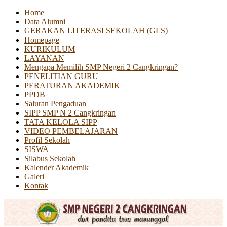
Home
Data Alumni
GERAKAN LITERASI SEKOLAH (GLS)
Homepage
KURIKULUM
LAYANAN
Mengapa Memilih SMP Negeri 2 Cangkringan?
PENELITIAN GURU
PERATURAN AKADEMIK
PPDB
Saluran Pengaduan
SIPP SMP N 2 Cangkringan
TATA KELOLA SIPP
VIDEO PEMBELAJARAN
Profil Sekolah
SISWA
Silabus Sekolah
Kalender Akademik
Galeri
Kontak