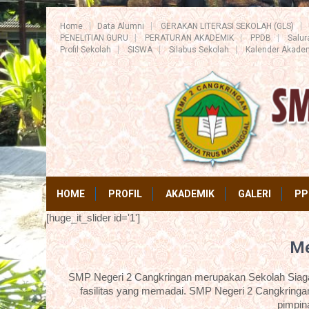
Home
Data Alumni
GERAKAN LITERASI SEKOLAH (GLS)
PENELITIAN GURU
PERATURAN AKADEMIK
PPDB
Salu
Profil Sekolah
SISWA
Silabus Sekolah
Kalender Akade
HOME
PROFIL
AKADEMIK
GALERI
PP
[huge_it_slider id='1']
Me
SMP Negeri 2 Cangkringan merupakan Sekolah Siaga 
fasilitas yang memadai. SMP Negeri 2 Cangkringan
pimpin