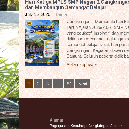
Hari Ketiga MPLS SMP Negeri 2 Cangkringa
dan Membangun Semangat Belajar
July 15, 2026
|
Berita
Cangkringan – Memasuki hari k
Tahun Ajaran 2026/2027, SMP Ne
yang edukatif, inspiratif, dan m
didik baru mengenal lingkungan 
semangat belajar sejak hari pert
Cangkringan. Kegiatan diawali 
Santun). Seluruh peserta didik b
Selengkapnya »
Posts
1
2
3
…
84
Next
pagination
Alamat
Pagerjurang Kepuharjo Cangkringan Sleman