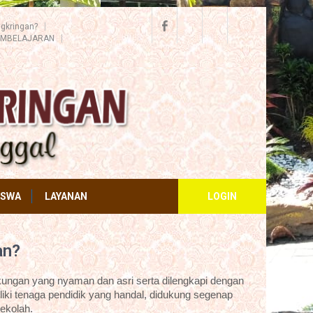
gkringan?
EMBELAJARAN
ISWA
LAYANAN
LOGIN
an?
ungan yang nyaman dan asri serta dilengkapi dengan
iki tenaga pendidik yang handal, didukung segenap
ekolah.