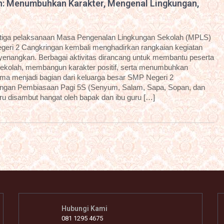
n: Menumbuhkan Karakter, Mengenal Lingkungan,
etiga pelaksanaan Masa Pengenalan Lingkungan Sekolah (MPLS)
geri 2 Cangkringan kembali menghadirkan rangkaian kegiatan
enyenangkan. Berbagai aktivitas dirancang untuk membantu peserta
sekolah, membangun karakter positif, serta menumbuhkan
ama menjadi bagian dari keluarga besar SMP Negeri 2
dengan Pembiasaan Pagi 5S (Senyum, Salam, Sapa, Sopan, dan
aru disambut hangat oleh bapak dan ibu guru […]
Hubungi Kami
081 1295 4675