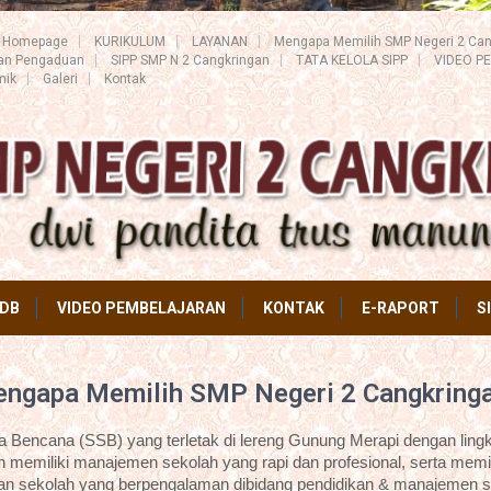
Homepage
KURIKULUM
LAYANAN
Mengapa Memilih SMP Negeri 2 Can
ran Pengaduan
SIPP SMP N 2 Cangkringan
TATA KELOLA SIPP
VIDEO P
mik
Galeri
Kontak
DB
VIDEO PEMBELAJARAN
KONTAK
E-RAPORT
S
ngapa Memilih SMP Negeri 2 Cangkring
Bencana (SSB) yang terletak di lereng Gunung Merapi dengan lingk
 memiliki manajemen sekolah yang rapi dan profesional, serta memil
an sekolah yang berpengalaman dibidang pendidikan & manajemen s