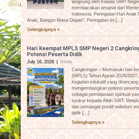
langsung oleh Kepala SMP Negeri
membacakan amanat dari Menter
Indonesia. Peringatan Hari Anak
Anak, Bangun Masa Depan”. Peringatan ini […]
Selengkapnya »
Hari Keempat MPLS SMP Negeri 2 Cangkring
Potensi Peserta Didik
July 16, 2026
|
Berita
Cangkringan – Memasuki hari k
(MPLS) Tahun Ajaran 2026/2027,
kegiatan edukatif yang dirancan
mengembangkan potensi peserta d
sebagai pembiasaan spiritual yan
syukur kepada Allah SWT. Melalui 
dan semangat positif sebelum me
didik […]
Selengkapnya »