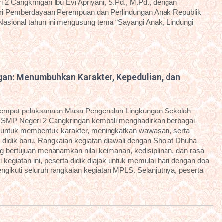
 2 Cangkringan Ibu Evi Apriyani, S.Pd., M.Pd., dengan
i Pemberdayaan Perempuan dan Perlindungan Anak Republik
 Nasional tahun ini mengusung tema “Sayangi Anak, Lindungi
an: Menumbuhkan Karakter, Kepedulian, dan
eempat pelaksanaan Masa Pengenalan Lingkungan Sekolah
 SMP Negeri 2 Cangkringan kembali menghadirkan berbagai
g untuk membentuk karakter, meningkatkan wawasan, serta
idik baru. Rangkaian kegiatan diawali dengan Sholat Dhuha
g bertujuan menanamkan nilai keimanan, kedisiplinan, dan rasa
kegiatan ini, peserta didik diajak untuk memulai hari dengan doa
ngikuti seluruh rangkaian kegiatan MPLS. Selanjutnya, peserta