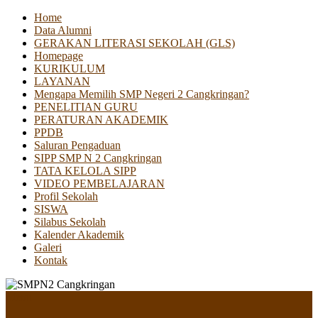
Home
Data Alumni
GERAKAN LITERASI SEKOLAH (GLS)
Homepage
KURIKULUM
LAYANAN
Mengapa Memilih SMP Negeri 2 Cangkringan?
PENELITIAN GURU
PERATURAN AKADEMIK
PPDB
Saluran Pengaduan
SIPP SMP N 2 Cangkringan
TATA KELOLA SIPP
VIDEO PEMBELAJARAN
Profil Sekolah
SISWA
Silabus Sekolah
Kalender Akademik
Galeri
Kontak
Menu