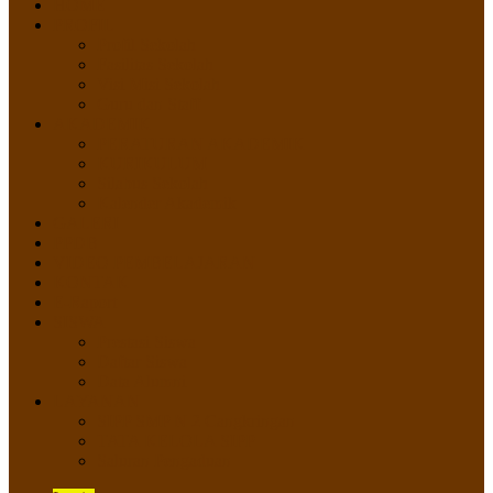
HOME
PROFIL
Profil Sekolah
Fasilitas Sekolah
Visi Misi Sekolah
Guru dan Staff
AKADEMIK
PERATURAN AKADEMIK
KURIKULUM
Silabus Sekolah
Kalender Akademik
GALERI
PPDB
VIDEO PEMBELAJARAN
KONTAK
E-Raport
SISWA
Prestasi Siswa
Daftar Siswa
Data Alumni
LAYANAN
SIPP SMP N 2 Cangkringan
TATA KELOLA SIPP
Saluran Pengaduan