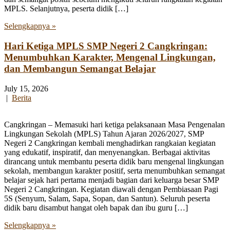
MPLS. Selanjutnya, peserta didik […]
Selengkapnya »
Hari Ketiga MPLS SMP Negeri 2 Cangkringan:
Menumbuhkan Karakter, Mengenal Lingkungan,
dan Membangun Semangat Belajar
July 15, 2026
|
Berita
Cangkringan – Memasuki hari ketiga pelaksanaan Masa Pengenalan
Lingkungan Sekolah (MPLS) Tahun Ajaran 2026/2027, SMP
Negeri 2 Cangkringan kembali menghadirkan rangkaian kegiatan
yang edukatif, inspiratif, dan menyenangkan. Berbagai aktivitas
dirancang untuk membantu peserta didik baru mengenal lingkungan
sekolah, membangun karakter positif, serta menumbuhkan semangat
belajar sejak hari pertama menjadi bagian dari keluarga besar SMP
Negeri 2 Cangkringan. Kegiatan diawali dengan Pembiasaan Pagi
5S (Senyum, Salam, Sapa, Sopan, dan Santun). Seluruh peserta
didik baru disambut hangat oleh bapak dan ibu guru […]
Selengkapnya »