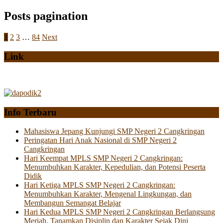
Posts pagination
1
2
3
…
84
Next
Link
Info Terbaru
Mahasiswa Jepang Kunjungi SMP Negeri 2 Cangkringan
Peringatan Hari Anak Nasional di SMP Negeri 2
Cangkringan
Hari Keempat MPLS SMP Negeri 2 Cangkringan:
Menumbuhkan Karakter, Kepedulian, dan Potensi Peserta
Didik
Hari Ketiga MPLS SMP Negeri 2 Cangkringan:
Menumbuhkan Karakter, Mengenal Lingkungan, dan
Membangun Semangat Belajar
Hari Kedua MPLS SMP Negeri 2 Cangkringan Berlangsung
Meriah, Tanamkan Disiplin dan Karakter Sejak Dini