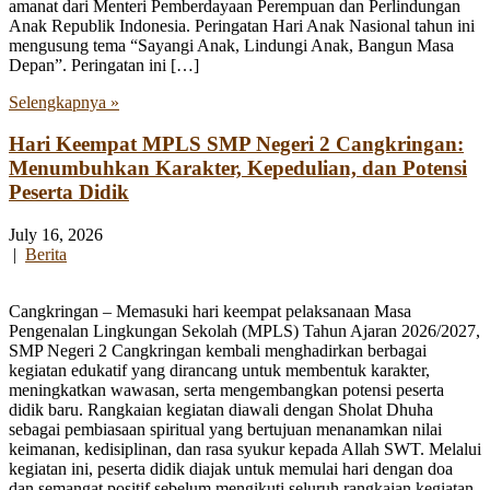
amanat dari Menteri Pemberdayaan Perempuan dan Perlindungan
Anak Republik Indonesia. Peringatan Hari Anak Nasional tahun ini
mengusung tema “Sayangi Anak, Lindungi Anak, Bangun Masa
Depan”. Peringatan ini […]
Selengkapnya »
Hari Keempat MPLS SMP Negeri 2 Cangkringan:
Menumbuhkan Karakter, Kepedulian, dan Potensi
Peserta Didik
July 16, 2026
|
Berita
Cangkringan – Memasuki hari keempat pelaksanaan Masa
Pengenalan Lingkungan Sekolah (MPLS) Tahun Ajaran 2026/2027,
SMP Negeri 2 Cangkringan kembali menghadirkan berbagai
kegiatan edukatif yang dirancang untuk membentuk karakter,
meningkatkan wawasan, serta mengembangkan potensi peserta
didik baru. Rangkaian kegiatan diawali dengan Sholat Dhuha
sebagai pembiasaan spiritual yang bertujuan menanamkan nilai
keimanan, kedisiplinan, dan rasa syukur kepada Allah SWT. Melalui
kegiatan ini, peserta didik diajak untuk memulai hari dengan doa
dan semangat positif sebelum mengikuti seluruh rangkaian kegiatan